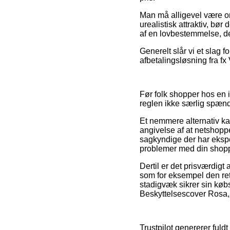
Man må alligevel være om
urealistisk attraktiv, bø
af en lovbestemmelse, der
Generelt slår vi et slag 
afbetalingsløsning fra fx
Før folk shopper hos en i
reglen ikke særlig spæn
Et nemmere alternativ k
angivelse af at netshop
sagkyndige der har eksper
problemer med din shop
Dertil er det prisværdig
som for eksempel den ret
stadigvæk sikrer sin køb
Beskyttelsescover Rosa, 
Trustpilot genererer fuld