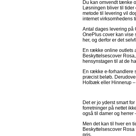
Du kan omvendt tænke over
Løsningen bliver til tide
metode til levering vil do
internet virksomhedens t
Antal dages levering på
OnePlus cover kan vise si
her, og derfor er det selv
En række online outlets 
Beskyttelsescover Rosa, s
hensynstagen til at de ha
En række e-forhandlere s
præcist beløb. Derudove
Holbæk eller Hinnerup – v
Det er jo yderst smart fo
forretninger på nettet i
også til damer og herrer 
Men det kan til hver en t
Beskyttelsescover Rosa fo
pris.