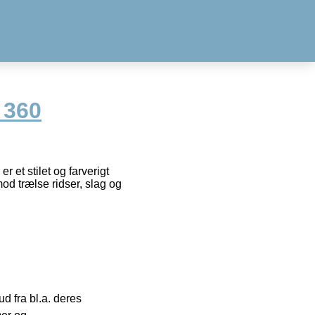
 360
et stilet og farverigt
 mod trælse ridser, slag og
 fra bl.a. deres