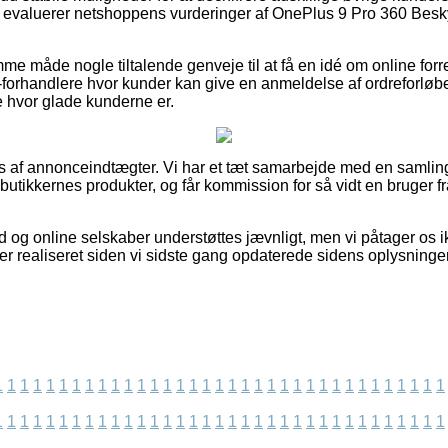
t du evaluerer netshoppens vurderinger af OnePlus 9 Pro 360 Bes
me måde nogle tiltalende genveje til at få en idé om online forr
orhandlere hvor kunder kan give en anmeldelse af ordreforløbe
 hvor glade kunderne er.
s af annonceindtægter. Vi har et tæt samarbejde med en samling
 butikkernes produkter, og får kommission for så vidt en bruger 
d og online selskaber understøttes jævnligt, men vi påtager os i
t er realiseret siden vi sidste gang opdaterede sidens oplysninger
1
1
1
1
1
1
1
1
1
1
1
1
1
1
1
1
1
1
1
1
1
1
1
1
1
1
1
1
1
1
1
1
1
1
1
1
1
1
1
1
1
1
1
1
1
1
1
1
1
1
1
1
1
1
1
1
1
1
1
1
1
1
1
1
1
1
1
1
1
1