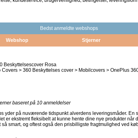
rrelse, kundeservice, brugervenlighed, betingelser, leveringsfor
Bedst anmeldte webshops
Webshop
Stjerner
0 Beskyttelsescover Rosa
 Covers > 360 Beskyttelses cover > Mobilcovers > OnePlus 36
jerner baseret på
10
anmeldelser
s yder på nuværende tidspunkt alverdens leveringsmåder. En si
det er ekstremt fleksibelt at kunne hente dine nye produkter når 
t så smart, og oftest også den prisbilligste fragtmulighed ved k