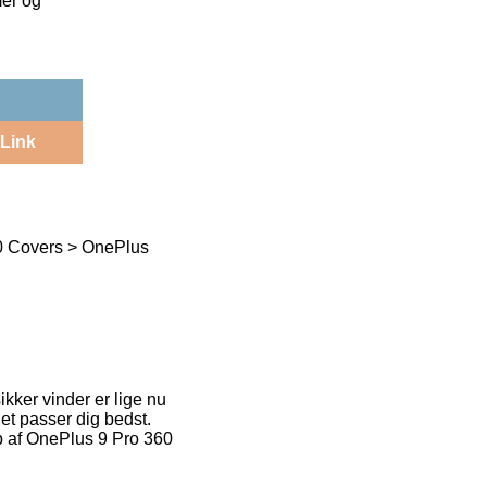
mer og
Link
0 Covers > OnePlus
kker vinder er lige nu
det passer dig bedst.
øb af OnePlus 9 Pro 360