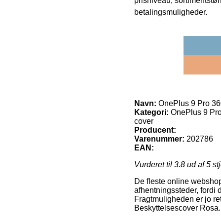
prisniveau, sortimentstø
betalingsmuligheder.
Navn:
OnePlus 9 Pro 36
Kategori:
OnePlus 9 Pro
cover
Producent:
Varenummer:
202786
EAN:
Vurderet til
3.8
ud af 5 st
De fleste online webshop
afhentningssteder, fordi 
Fragtmuligheden er jo re
Beskyttelsescover Rosa.