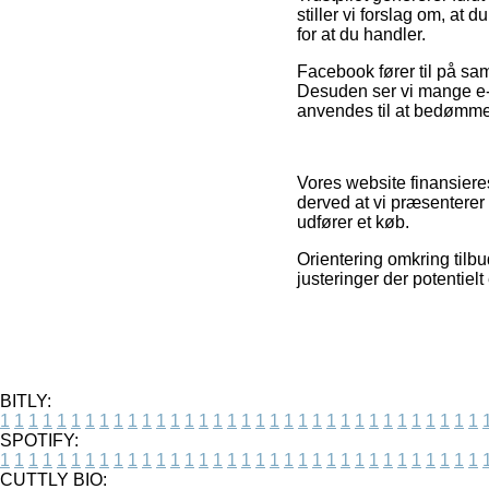
stiller vi forslag om, a
for at du handler.
Facebook fører til på sam
Desuden ser vi mange e-f
anvendes til at bedømme
Vores website finansiere
derved at vi præsenterer
udfører et køb.
Orientering omkring tilbu
justeringer der potentiel
BITLY:
1
1
1
1
1
1
1
1
1
1
1
1
1
1
1
1
1
1
1
1
1
1
1
1
1
1
1
1
1
1
1
1
1
1
SPOTIFY:
1
1
1
1
1
1
1
1
1
1
1
1
1
1
1
1
1
1
1
1
1
1
1
1
1
1
1
1
1
1
1
1
1
1
CUTTLY BIO: