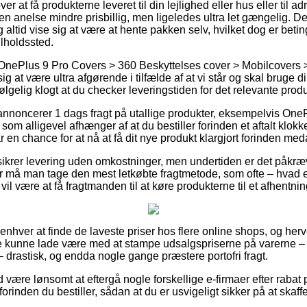
 at få produkterne leveret til din lejlighed eller hus eller til a
r en anelse mindre prisbillig, men ligeledes ultra let gængelig. D
g altid vise sig at være at hente pakken selv, hvilket dog er betin
ilholdssted.
 OnePlus 9 Pro Covers > 360 Beskyttelses cover > Mobilcovers
g at være ultra afgørende i tilfælde af at vi står og skal bruge 
følgelig klogt at du checker leveringstiden for det relevante produ
annoncerer 1 dags fragt på utallige produkter, eksempelvis One
om alligevel afhænger af at du bestiller forinden et aftalt klok
r en chance for at nå at få dit nye produkt klargjort forinden meda
ikrer levering uden omkostninger, men undertiden er det påkræve
r må man tage den mest letkøbte fragtmetode, som ofte – hvad 
il være at få fragtmanden til at køre produkterne til et afhentni
r enhver at finde de laveste priser hos flere online shops, og herv
kke kunne lade være med at stampe udsalgspriserne på varerne – 
– drastisk, og endda nogle gange præstere portofri fragt.
id være lønsomt at eftergå nogle forskellige e-firmaer efter raba
rinden du bestiller, sådan at du er usvigeligt sikker på at skaff