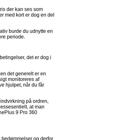
ris der kan ses som
ger med kort er dog en del
nativ burde du udnytte en
ere periode.
etingelser, det er dog i
n det generelt er en
igt monitoreres af
e hjulpet, når du får
indvirkning på ordren,
essesentielt, at man
OnePlus 9 Pro 360
ers bedømmelser og derfor