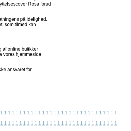
kyttelsescover Rosa forud
etningens pålidelighed.
t, som tilmed kan
 af online butikker
fra vores hjemmeside
kke ansvaret for
.
1
1
1
1
1
1
1
1
1
1
1
1
1
1
1
1
1
1
1
1
1
1
1
1
1
1
1
1
1
1
1
1
1
1
1
1
1
1
1
1
1
1
1
1
1
1
1
1
1
1
1
1
1
1
1
1
1
1
1
1
1
1