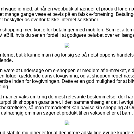
hyggelig med, at når en webbutik afhænder et produkt for en p
r det mange gange være et bevis på en falsk e-forretning. Betalin
 beskytter os overfor falske internet selskaber.
for shopping med kort eller betalinger med mobilen. Som et alter
 ViaBill, hvis du ser en fordel i at godtgøre beløbet over en læng
nternet butik kunne man i og for sig se på netshoppens handelsb
dende.
an være at undersøge om e-shoppen er medlem af e-mærket, side
pen følger gældende dansk lovgivning, og at shoppen regelmæss
tise inden for lovgivningen. Dette er en god mulighed for at bliv
ping.
t at man er vaks omkring de mest relevante bestemmelser der har 
urpolitik shoppen garanterer. I den sammenhæng er det i øvrigt 
sbekræftelse, så man fremadrettet kan påvise sin shopping af 
uafhængig om man søger et produkt til en voksen eller et barn.
t ud stabile muligheder for at dechifrere adskillige øvrige kund