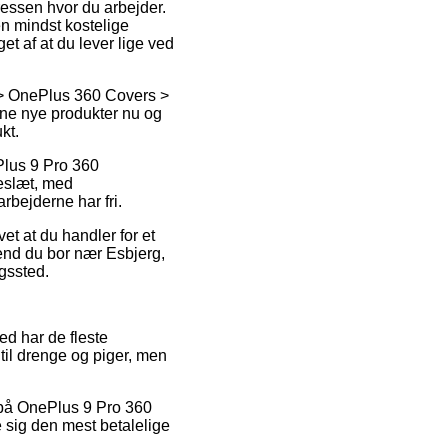
dressen hvor du arbejder.
en mindst kostelige
get af at du lever lige ved
 > OnePlus 360 Covers >
dine nye produkter nu og
kt.
Plus 9 Pro 360
keslæt, med
rbejderne har fri.
t at du handler for et
end du bor nær Esbjerg,
ngssted.
ed har de fleste
til drenge og piger, men
t på OnePlus 9 Pro 360
e sig den mest betalelige