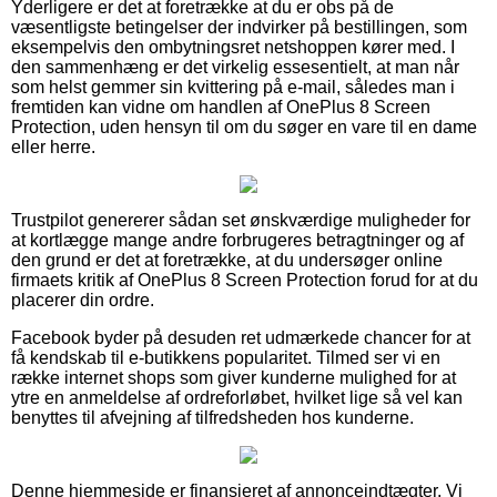
Yderligere er det at foretrække at du er obs på de
væsentligste betingelser der indvirker på bestillingen, som
eksempelvis den ombytningsret netshoppen kører med. I
den sammenhæng er det virkelig essesentielt, at man når
som helst gemmer sin kvittering på e-mail, således man i
fremtiden kan vidne om handlen af OnePlus 8 Screen
Protection, uden hensyn til om du søger en vare til en dame
eller herre.
Trustpilot genererer sådan set ønskværdige muligheder for
at kortlægge mange andre forbrugeres betragtninger og af
den grund er det at foretrække, at du undersøger online
firmaets kritik af OnePlus 8 Screen Protection forud for at du
placerer din ordre.
Facebook byder på desuden ret udmærkede chancer for at
få kendskab til e-butikkens popularitet. Tilmed ser vi en
række internet shops som giver kunderne mulighed for at
ytre en anmeldelse af ordreforløbet, hvilket lige så vel kan
benyttes til afvejning af tilfredsheden hos kunderne.
Denne hjemmeside er finansieret af annonceindtægter. Vi