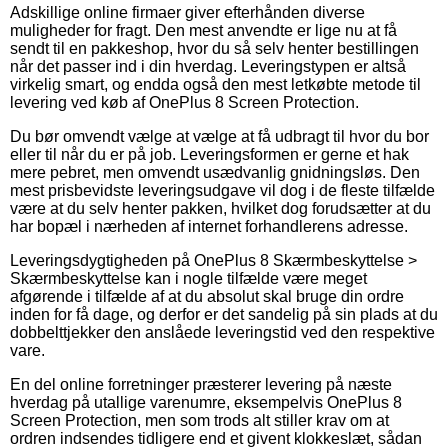
Adskillige online firmaer giver efterhånden diverse
muligheder for fragt. Den mest anvendte er lige nu at få
sendt til en pakkeshop, hvor du så selv henter bestillingen
når det passer ind i din hverdag. Leveringstypen er altså
virkelig smart, og endda også den mest letkøbte metode til
levering ved køb af OnePlus 8 Screen Protection.
Du bør omvendt vælge at vælge at få udbragt til hvor du bor
eller til når du er på job. Leveringsformen er gerne et hak
mere pebret, men omvendt usædvanlig gnidningsløs. Den
mest prisbevidste leveringsudgave vil dog i de fleste tilfælde
være at du selv henter pakken, hvilket dog forudsætter at du
har bopæl i nærheden af internet forhandlerens adresse.
Leveringsdygtigheden på OnePlus 8 Skærmbeskyttelse >
Skærmbeskyttelse kan i nogle tilfælde være meget
afgørende i tilfælde af at du absolut skal bruge din ordre
inden for få dage, og derfor er det sandelig på sin plads at du
dobbelttjekker den anslåede leveringstid ved den respektive
vare.
En del online forretninger præsterer levering på næste
hverdag på utallige varenumre, eksempelvis OnePlus 8
Screen Protection, men som trods alt stiller krav om at
ordren indsendes tidligere end et givent klokkeslæt, sådan