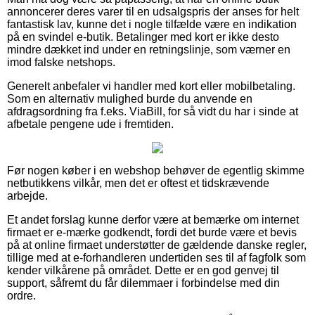
annoncerer deres varer til en udsalgspris der anses for helt
fantastisk lav, kunne det i nogle tilfælde være en indikation
på en svindel e-butik. Betalinger med kort er ikke desto
mindre dækket ind under en retningslinje, som værner en
imod falske netshops.
Generelt anbefaler vi handler med kort eller mobilbetaling.
Som en alternativ mulighed burde du anvende en
afdragsordning fra f.eks. ViaBill, for så vidt du har i sinde at
afbetale pengene ude i fremtiden.
Før nogen køber i en webshop behøver de egentlig skimme
netbutikkens vilkår, men det er oftest et tidskrævende
arbejde.
Et andet forslag kunne derfor være at bemærke om internet
firmaet er e-mærke godkendt, fordi det burde være et bevis
på at online firmaet understøtter de gældende danske regler,
tillige med at e-forhandleren undertiden ses til af fagfolk som
kender vilkårene på området. Dette er en god genvej til
support, såfremt du får dilemmaer i forbindelse med din
ordre.