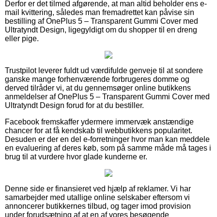
Derfor er det tilmed afgørende, at man altid beholder ens e-
mail kvittering, således man fremadrettet kan påvise sin
bestilling af OnePlus 5 – Transparent Gummi Cover med
Ultratyndt Design, ligegyldigt om du shopper til en dreng
eller pige.
Trustpilot leverer fuldt ud værdifulde genveje til at sondere
ganske mange forhenværende forbrugeres domme og
derved tilråder vi, at du gennemsøger online butikkens
anmeldelser af OnePlus 5 – Transparent Gummi Cover med
Ultratyndt Design forud for at du bestiller.
Facebook fremskaffer ydermere immervæk anstændige
chancer for at få kendskab til webbutikkens popularitet.
Desuden er der en del e-forretninger hvor man kan meddele
en evaluering af deres køb, som på samme måde må tages i
brug til at vurdere hvor glade kunderne er.
Denne side er finansieret ved hjælp af reklamer. Vi har
samarbejder med utallige online selskaber eftersom vi
annoncerer butikkernes tilbud, og tager imod provision
under forudsætning af at en af vores besøgende