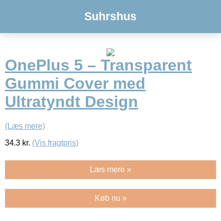
Suhrshus
OnePlus 5 – Transparent
Gummi Cover med
Ultratyndt Design
(Læs mere)
34.3
kr.
(Vis fragtpris)
Læs mere »
Køb nu »