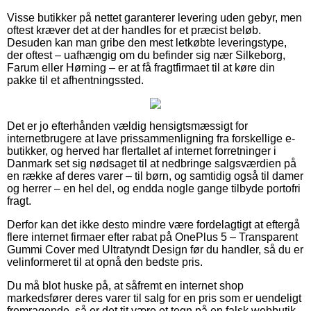
Visse butikker på nettet garanterer levering uden gebyr, men
oftest kræver det at der handles for et præcist beløb.
Desuden kan man gribe den mest letkøbte leveringstype,
der oftest – uafhængig om du befinder sig nær Silkeborg,
Farum eller Hørning – er at få fragtfirmaet til at køre din
pakke til et afhentningssted.
Det er jo efterhånden vældig hensigtsmæssigt for
internetbrugere at lave prissammenligning fra forskellige e-
butikker, og herved har flertallet af internet forretninger i
Danmark set sig nødsaget til at nedbringe salgsværdien på
en række af deres varer – til børn, og samtidig også til damer
og herrer – en hel del, og endda nogle gange tilbyde portofri
fragt.
Derfor kan det ikke desto mindre være fordelagtigt at eftergå
flere internet firmaer efter rabat på OnePlus 5 – Transparent
Gummi Cover med Ultratyndt Design før du handler, så du er
velinformeret til at opnå den bedste pris.
Du må blot huske på, at såfremt en internet shop
markedsfører deres varer til salg for en pris som er uendeligt
fremragende, så er det tit være et tegn på en falsk webbutik.