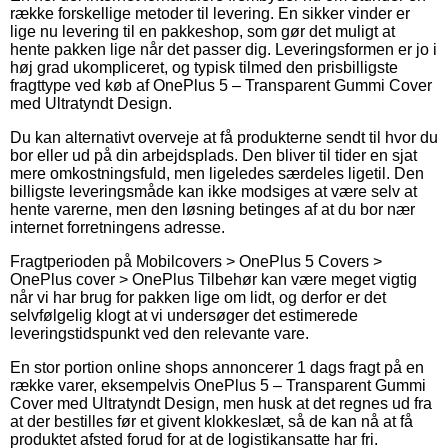
række forskellige metoder til levering. En sikker vinder er
lige nu levering til en pakkeshop, som gør det muligt at
hente pakken lige når det passer dig. Leveringsformen er jo i
høj grad ukompliceret, og typisk tilmed den prisbilligste
fragttype ved køb af OnePlus 5 – Transparent Gummi Cover
med Ultratyndt Design.
Du kan alternativt overveje at få produkterne sendt til hvor du
bor eller ud på din arbejdsplads. Den bliver til tider en sjat
mere omkostningsfuld, men ligeledes særdeles ligetil. Den
billigste leveringsmåde kan ikke modsiges at være selv at
hente varerne, men den løsning betinges af at du bor nær
internet forretningens adresse.
Fragtperioden på Mobilcovers > OnePlus 5 Covers >
OnePlus cover > OnePlus Tilbehør kan være meget vigtig
når vi har brug for pakken lige om lidt, og derfor er det
selvfølgelig klogt at vi undersøger det estimerede
leveringstidspunkt ved den relevante vare.
En stor portion online shops annoncerer 1 dags fragt på en
række varer, eksempelvis OnePlus 5 – Transparent Gummi
Cover med Ultratyndt Design, men husk at det regnes ud fra
at der bestilles før et givent klokkeslæt, så de kan nå at få
produktet afsted forud for at de logistikansatte har fri.