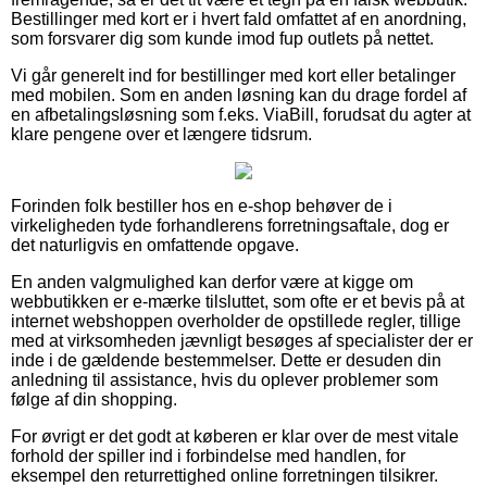
Bestillinger med kort er i hvert fald omfattet af en anordning,
som forsvarer dig som kunde imod fup outlets på nettet.
Vi går generelt ind for bestillinger med kort eller betalinger
med mobilen. Som en anden løsning kan du drage fordel af
en afbetalingsløsning som f.eks. ViaBill, forudsat du agter at
klare pengene over et længere tidsrum.
Forinden folk bestiller hos en e-shop behøver de i
virkeligheden tyde forhandlerens forretningsaftale, dog er
det naturligvis en omfattende opgave.
En anden valgmulighed kan derfor være at kigge om
webbutikken er e-mærke tilsluttet, som ofte er et bevis på at
internet webshoppen overholder de opstillede regler, tillige
med at virksomheden jævnligt besøges af specialister der er
inde i de gældende bestemmelser. Dette er desuden din
anledning til assistance, hvis du oplever problemer som
følge af din shopping.
For øvrigt er det godt at køberen er klar over de mest vitale
forhold der spiller ind i forbindelse med handlen, for
eksempel den returrettighed online forretningen tilsikrer.