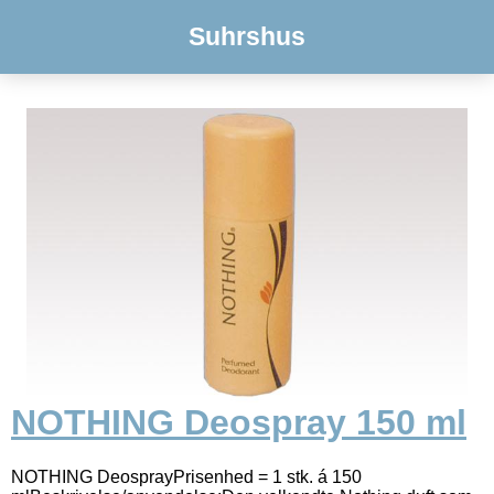
Suhrshus
NOTHING Deospray 150 ml
NOTHING DeosprayPrisenhed = 1 stk. á 150