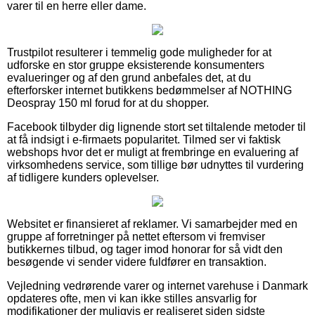
varer til en herre eller dame.
Trustpilot resulterer i temmelig gode muligheder for at
udforske en stor gruppe eksisterende konsumenters
evalueringer og af den grund anbefales det, at du
efterforsker internet butikkens bedømmelser af NOTHING
Deospray 150 ml forud for at du shopper.
Facebook tilbyder dig lignende stort set tiltalende metoder til
at få indsigt i e-firmaets popularitet. Tilmed ser vi faktisk
webshops hvor det er muligt at frembringe en evaluering af
virksomhedens service, som tillige bør udnyttes til vurdering
af tidligere kunders oplevelser.
Websitet er finansieret af reklamer. Vi samarbejder med en
gruppe af forretninger på nettet eftersom vi fremviser
butikkernes tilbud, og tager imod honorar for så vidt den
besøgende vi sender videre fuldfører en transaktion.
Vejledning vedrørende varer og internet varehuse i Danmark
opdateres ofte, men vi kan ikke stilles ansvarlig for
modifikationer der muligvis er realiseret siden sidste