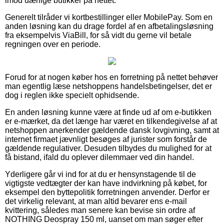
imod uærlige butikker på nettet.
Generelt tilråder vi kortbestillinger eller MobilePay. Som en
anden løsning kan du drage fordel af en afbetalingsløsning
fra eksempelvis ViaBill, for så vidt du gerne vil betale
regningen over en periode.
Forud for at nogen køber hos en forretning på nettet behøver
man egentlig læse netshoppens handelsbetingelser, det er
dog i reglen ikke specielt ophidsende.
En anden løsning kunne være at finde ud af om e-butikken
er e-mærket, da det længe har været en tilkendegivelse af at
netshoppen anerkender gældende dansk lovgivning, samt at
internet firmaet jævnligt besøges af jurister som forstår de
gældende regulativer. Desuden tilbydes du mulighed for at
få bistand, ifald du oplever dilemmaer ved din handel.
Yderligere går vi ind for at du er hensynstagende til de
vigtigste vedtægter der kan have indvirkning på købet, for
eksempel den byttepolitik forretningen anvender. Derfor er
det virkelig relevant, at man altid bevarer ens e-mail
kvittering, således man senere kan bevise sin ordre af
NOTHING Deospray 150 ml, uanset om man søger efter