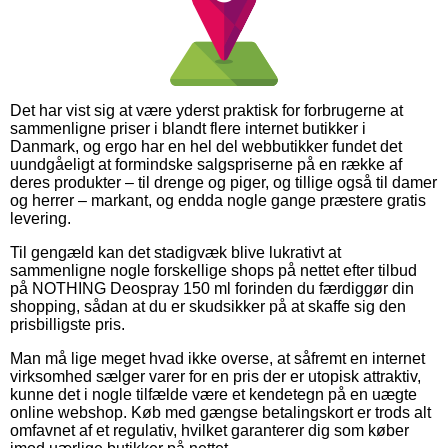
Det har vist sig at være yderst praktisk for forbrugerne at
sammenligne priser i blandt flere internet butikker i
Danmark, og ergo har en hel del webbutikker fundet det
uundgåeligt at formindske salgspriserne på en række af
deres produkter – til drenge og piger, og tillige også til damer
og herrer – markant, og endda nogle gange præstere gratis
levering.
Til gengæld kan det stadigvæk blive lukrativt at
sammenligne nogle forskellige shops på nettet efter tilbud
på NOTHING Deospray 150 ml forinden du færdiggør din
shopping, sådan at du er skudsikker på at skaffe sig den
prisbilligste pris.
Man må lige meget hvad ikke overse, at såfremt en internet
virksomhed sælger varer for en pris der er utopisk attraktiv,
kunne det i nogle tilfælde være et kendetegn på en uægte
online webshop. Køb med gængse betalingskort er trods alt
omfavnet af et regulativ, hvilket garanterer dig som køber