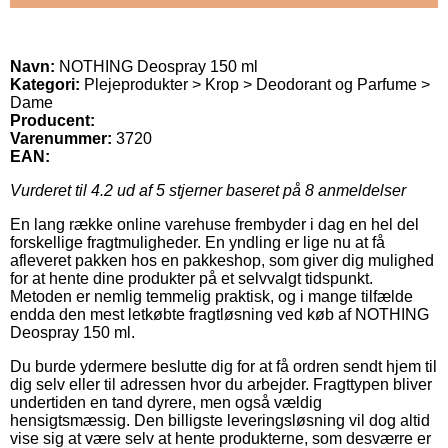
Navn:
NOTHING Deospray 150 ml
Kategori:
Plejeprodukter > Krop > Deodorant og Parfume >
Dame
Producent:
Varenummer:
3720
EAN:
Vurderet til
4.2
ud af 5 stjerner baseret på
8
anmeldelser
En lang række online varehuse frembyder i dag en hel del
forskellige fragtmuligheder. En yndling er lige nu at få
afleveret pakken hos en pakkeshop, som giver dig mulighed
for at hente dine produkter på et selvvalgt tidspunkt.
Metoden er nemlig temmelig praktisk, og i mange tilfælde
endda den mest letkøbte fragtløsning ved køb af NOTHING
Deospray 150 ml.
Du burde ydermere beslutte dig for at få ordren sendt hjem til
dig selv eller til adressen hvor du arbejder. Fragttypen bliver
undertiden en tand dyrere, men også vældig
hensigtsmæssig. Den billigste leveringsløsning vil dog altid
vise sig at være selv at hente produkterne, som desværre er