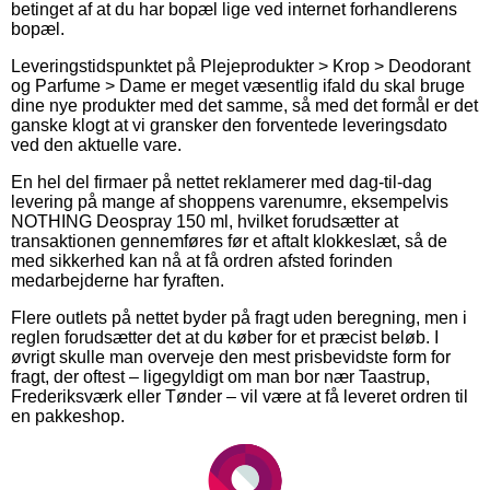
betinget af at du har bopæl lige ved internet forhandlerens
bopæl.
Leveringstidspunktet på Plejeprodukter > Krop > Deodorant
og Parfume > Dame er meget væsentlig ifald du skal bruge
dine nye produkter med det samme, så med det formål er det
ganske klogt at vi gransker den forventede leveringsdato
ved den aktuelle vare.
En hel del firmaer på nettet reklamerer med dag-til-dag
levering på mange af shoppens varenumre, eksempelvis
NOTHING Deospray 150 ml, hvilket forudsætter at
transaktionen gennemføres før et aftalt klokkeslæt, så de
med sikkerhed kan nå at få ordren afsted forinden
medarbejderne har fyraften.
Flere outlets på nettet byder på fragt uden beregning, men i
reglen forudsætter det at du køber for et præcist beløb. I
øvrigt skulle man overveje den mest prisbevidste form for
fragt, der oftest – ligegyldigt om man bor nær Taastrup,
Frederiksværk eller Tønder – vil være at få leveret ordren til
en pakkeshop.