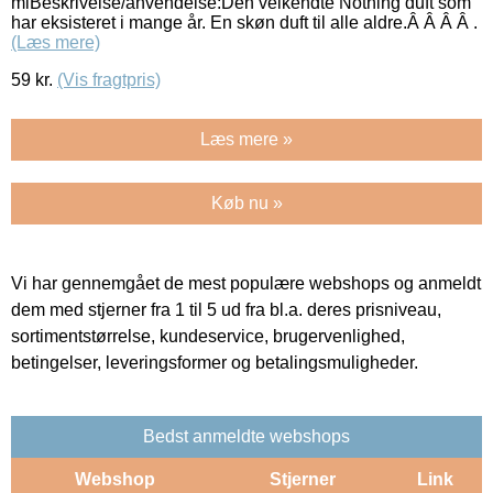
mlBeskrivelse/anvendelse:Den velkendte Nothing duft som
har eksisteret i mange år. En skøn duft til alle aldre.Â Â Â Â .
(Læs mere)
59
kr.
(Vis fragtpris)
Læs mere »
Køb nu »
Vi har gennemgået de mest populære webshops og anmeldt
dem med stjerner fra 1 til 5 ud fra bl.a. deres prisniveau,
sortimentstørrelse, kundeservice, brugervenlighed,
betingelser, leveringsformer og betalingsmuligheder.
Bedst anmeldte webshops
Webshop
Stjerner
Link