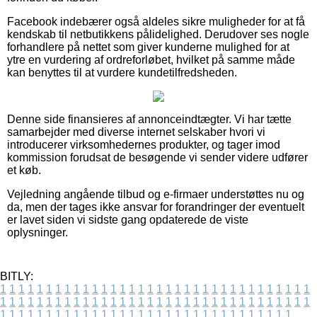
Facebook indebærer også aldeles sikre muligheder for at få
kendskab til netbutikkens pålidelighed. Derudover ses nogle
forhandlere på nettet som giver kunderne mulighed for at
ytre en vurdering af ordreforløbet, hvilket på samme måde
kan benyttes til at vurdere kundetilfredsheden.
Denne side finansieres af annonceindtægter. Vi har tætte
samarbejder med diverse internet selskaber hvori vi
introducerer virksomhedernes produkter, og tager imod
kommission forudsat de besøgende vi sender videre udfører
et køb.
Vejledning angående tilbud og e-firmaer understøttes nu og
da, men der tages ikke ansvar for forandringer der eventuelt
er lavet siden vi sidste gang opdaterede de viste
oplysninger.
BITLY:
1
1
1
1
1
1
1
1
1
1
1
1
1
1
1
1
1
1
1
1
1
1
1
1
1
1
1
1
1
1
1
1
1
1
1
1
1
1
1
1
1
1
1
1
1
1
1
1
1
1
1
1
1
1
1
1
1
1
1
1
1
1
1
1
1
1
1
1
1
1
1
1
1
1
1
1
1
1
1
1
1
1
1
1
1
1
1
1
1
1
1
1
1
1
1
1
1
1
1
1