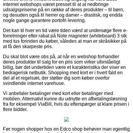
internet webshops været presset til at at nedbringe
udsalgspriserne på en række af deres produkter – til børn,
og desuden også til herrer og damer – drastisk, og endda
nogle gange garantere portofri levering.
Det kan til hver en tid være tiden værd at undersøge flere e-
forretninger efter rabat på Note magneter (whiteboard) 3 stk
med tus forinden du køber, således at man er skråsikker på
at få den skarpeste pris.
Du skal blot være obs på, at når en webshop forhandler
deres produkter til salg for en pris som virker uforståeligt
billig, bør det undertiden være et karakteristika der viser en
bedragerisk netbutik. Shopping med kort er i hvert fald en
del af et regelsæt, der støtter dig som køber overfor
svindlende internet varehuse.
Vi anbefaler betalinger med kort eller betalinger med
mobilen. Alternativt kunne du udnytte en afbetalingsløsning
fra for eksempel ViaBill, hvis du efterspørger at klare prisen i
flere bidder.
Før nogen shopper hos en Edco shop behøver man egentlig