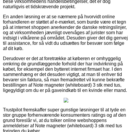
bese virksomhedens handelsbetingelser, det er dog
naturligvis et tidskrævende projekt.
En anden løsning er at se nærmere på hvorvidt online
forhandleren er støttet af e-mærket, som burde være et tegn
på at internet shoppen anerkender de danske retningslinjer,
og at virksomheden jævnligt overvåges af jurister som har
indsigt i vilkårene på området. Desuden giver det dig genvej
til assistance, for så vidt du udsættes for besvær som følge
af dit køb.
Derudover er det at foretrække at køberen er omhyggelig
omkring de grundlæggende forhold der har indvirkning på
købet, for eksempel den bytteret internet firmaet har. I den
sammenhæng er det desuden vigtigt, at man til enhver tid
bevarer sin faktura, så man fremadrettet vil kunne bekræfte
bestillingen af Note magneter (whiteboard) 3 stk med tus,
ligegyldigt om du er på gaveindkøb til en kvinde eller mand.
Trustpilot fremskaffer super gunstige løsninger til at tyde en
stor gruppe forhenværende konsumenters ratings og af den
grund foreslår vi, at du tolker online webshoppens
anmeldelser af Note magneter (whiteboard) 3 stk med tus
forinden du køber.