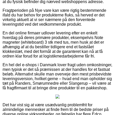
at du fysisk befinder dig nærved webshoppens adresse.
Fragtperioden på Nye vare kan være rigtig bestemmende
ifald du har behov for produkterne fluks, så herved er det
virkelig aktuelt at vi ser nærmere på den forventede
leveringstid ved det vedkommende produkt.
En del online firmaer udlover levering efter en enkelt
hverdag på deres primære produkter, eksempelvis Note
magneter (whiteboard) 3 stk med tus, men husk at det er
afhængig af at du bestiller tidligere end et fastslået
klokkeslæt, med det formål at de garanteret kan nå at få
ordren klar forud for at logistikmedarbejderne får fri.
En hel del e-shops i Danmark lover fragt uden omkostninger,
men typisk er det så præmissen at der handles for et fastsat
beløb. Alternativt skulle man overveje den mest prisbevidste
leveringsversion, hvilket gerne – hvad end man opholder sig
tæt på Randers, Smørumnedre eller Slangerup – vil være at
få fragtfirmaet til at bringe dine produkter til en pakkeshop.
Det har vist sig at være usædvanlig problemfrit for
almindelige mennesker at finde frem til de bedste priser på
diverse online virksomheder, og følgelig har flere Edco