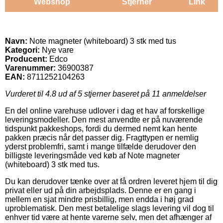
Webshop
Stjerner
Link
Navn:
Note magneter (whiteboard) 3 stk med tus
Kategori:
Nye vare
Producent:
Edco
Varenummer:
36900387
EAN:
8711252104263
Vurderet til
4.8
ud af 5 stjerner baseret på
11
anmeldelser
En del online varehuse udlover i dag et hav af forskellige
leveringsmodeller. Den mest anvendte er på nuværende
tidspunkt pakkeshops, fordi du dermed nemt kan hente
pakken præcis når det passer dig. Fragttypen er nemlig
yderst problemfri, samt i mange tilfælde derudover den
billigste leveringsmåde ved køb af Note magneter
(whiteboard) 3 stk med tus.
Du kan derudover tænke over at få ordren leveret hjem til dig
privat eller ud på din arbejdsplads. Denne er en gang i
mellem en sjat mindre prisbillig, men endda i høj grad
uproblematisk. Den mest betalelige slags levering vil dog til
enhver tid være at hente varerne selv, men det afhænger af