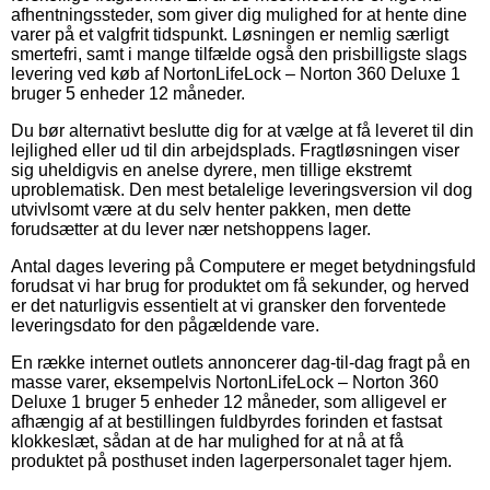
afhentningssteder, som giver dig mulighed for at hente dine
varer på et valgfrit tidspunkt. Løsningen er nemlig særligt
smertefri, samt i mange tilfælde også den prisbilligste slags
levering ved køb af NortonLifeLock – Norton 360 Deluxe 1
bruger 5 enheder 12 måneder.
Du bør alternativt beslutte dig for at vælge at få leveret til din
lejlighed eller ud til din arbejdsplads. Fragtløsningen viser
sig uheldigvis en anelse dyrere, men tillige ekstremt
uproblematisk. Den mest betalelige leveringsversion vil dog
utvivlsomt være at du selv henter pakken, men dette
forudsætter at du lever nær netshoppens lager.
Antal dages levering på Computere er meget betydningsfuld
forudsat vi har brug for produktet om få sekunder, og herved
er det naturligvis essentielt at vi gransker den forventede
leveringsdato for den pågældende vare.
En række internet outlets annoncerer dag-til-dag fragt på en
masse varer, eksempelvis NortonLifeLock – Norton 360
Deluxe 1 bruger 5 enheder 12 måneder, som alligevel er
afhængig af at bestillingen fuldbyrdes forinden et fastsat
klokkeslæt, sådan at de har mulighed for at nå at få
produktet på posthuset inden lagerpersonalet tager hjem.