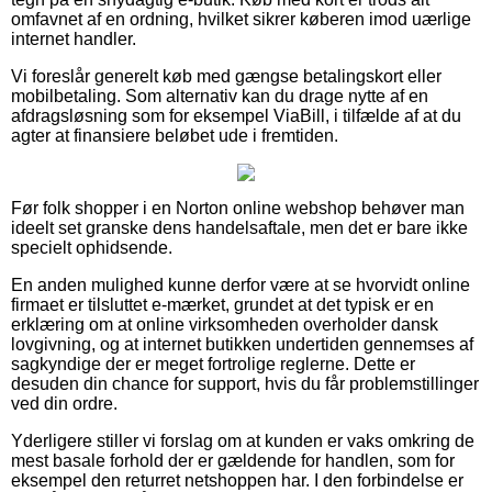
omfavnet af en ordning, hvilket sikrer køberen imod uærlige
internet handler.
Vi foreslår generelt køb med gængse betalingskort eller
mobilbetaling. Som alternativ kan du drage nytte af en
afdragsløsning som for eksempel ViaBill, i tilfælde af at du
agter at finansiere beløbet ude i fremtiden.
Før folk shopper i en Norton online webshop behøver man
ideelt set granske dens handelsaftale, men det er bare ikke
specielt ophidsende.
En anden mulighed kunne derfor være at se hvorvidt online
firmaet er tilsluttet e-mærket, grundet at det typisk er en
erklæring om at online virksomheden overholder dansk
lovgivning, og at internet butikken undertiden gennemses af
sagkyndige der er meget fortrolige reglerne. Dette er
desuden din chance for support, hvis du får problemstillinger
ved din ordre.
Yderligere stiller vi forslag om at kunden er vaks omkring de
mest basale forhold der er gældende for handlen, som for
eksempel den returret netshoppen har. I den forbindelse er