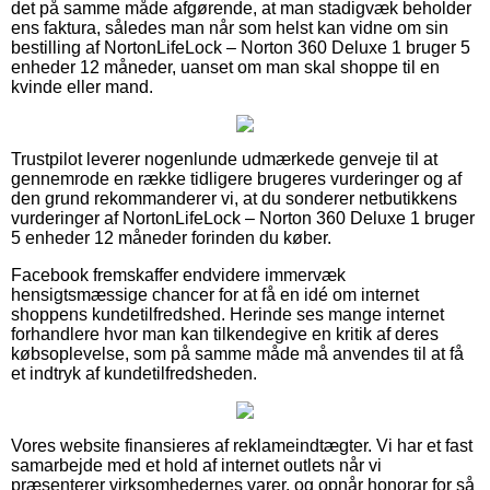
det på samme måde afgørende, at man stadigvæk beholder
ens faktura, således man når som helst kan vidne om sin
bestilling af NortonLifeLock – Norton 360 Deluxe 1 bruger 5
enheder 12 måneder, uanset om man skal shoppe til en
kvinde eller mand.
Trustpilot leverer nogenlunde udmærkede genveje til at
gennemrode en række tidligere brugeres vurderinger og af
den grund rekommanderer vi, at du sonderer netbutikkens
vurderinger af NortonLifeLock – Norton 360 Deluxe 1 bruger
5 enheder 12 måneder forinden du køber.
Facebook fremskaffer endvidere immervæk
hensigtsmæssige chancer for at få en idé om internet
shoppens kundetilfredshed. Herinde ses mange internet
forhandlere hvor man kan tilkendegive en kritik af deres
købsoplevelse, som på samme måde må anvendes til at få
et indtryk af kundetilfredsheden.
Vores website finansieres af reklameindtægter. Vi har et fast
samarbejde med et hold af internet outlets når vi
præsenterer virksomhedernes varer, og opnår honorar for så