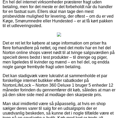
En hel del internet virksomheder præsterer fragt uden
betaling, men for det meste er det forbeholdt når du handler
for en fastsat sum. Ellers skal man tage den mest
prisbevidste mulighed for levering, der oftest – om du er ved
Køge, Smørumnedre eller Hundested – er at få kørt pakken
til et udleveringssted.
Det er ret let for købere at søge information om priser fra
flere forhandlere på nettet, og med det motiv har en hel del
Norton online shops været nødt til at tvinge salgsværdien på
specielt deres bedst i test produkter – til drenge og piger,
men ligeledes til kvinder og mænd – en hel del, og endda
nogle gange frembyde fragt uden betaling.
Det kan stadigvæk være lukrativt at sammenholde et par
forskellige internet butikker efter rabatkoder på
NortonLifeLock – Norton 360 Deluxe 1 bruger 5 enheder 12
måneder forinden du gennemfører dit køb, således at man er
på den sikre side med at modtage den skarpeste pris.
Man skal imidlertid være så påpasselig, at hvis en shop
sælger deres varer til salg for en udsalgspris der er
usædvanlig beskeden, så kunne det i nogle tilfælde være et
tegn på en snydagtig e-butik. Køb med kort er trods alt