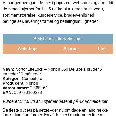
Vi har gennemgået de mest populære webshops og anmeldt
dem med stjerner fra 1 til 5 ud fra bl.a. deres prisniveau,
sortimentstørrelse, kundeservice, brugervenlighed,
betingelser, leveringsformer og betalingsmuligheder.
Bedst anmeldte webshops
Webshop
Stjerner
Link
Navn:
NortonLifeLock – Norton 360 Deluxe 1 bruger 5
enheder 12 måneder
Kategori:
Computere
Producent:
Norton
Varenummer:
2.36E+61
EAN:
539723100228
Vurderet til
4.6
ud af 5 stjerner baseret på
42
anmeldelser
De fleste outlets på nettet yder nu om dage en lang række
forskellige fragtformer. En af de mest moderne er lige nu