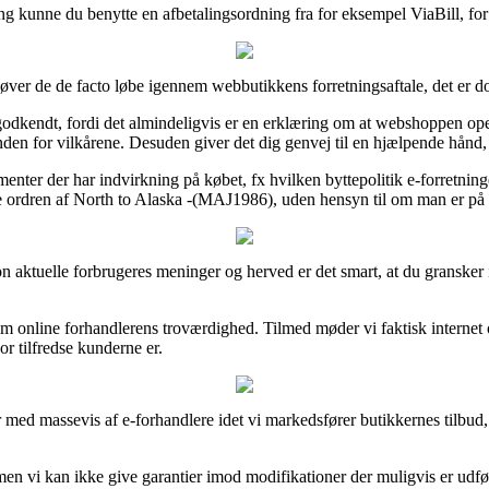
ng kunne du benytte en afbetalingsordning fra for eksempel ViaBill, for 
er de de facto løbe igennem webbutikkens forretningsaftale, det er dog
 godkendt, fordi det almindeligvis er en erklæring om at webshoppen op
 inden for vilkårene. Desuden giver det dig genvej til en hjælpende hånd
ementer der har indvirkning på købet, fx hvilken byttepolitik e-forretn
se ordren af North to Alaska -(MAJ1986), uden hensyn til om man er på i
ortion aktuelle forbrugeres meninger og herved er det smart, at du grans
 om online forhandlerens troværdighed. Tilmed møder vi faktisk internet
or tilfredse kunderne er.
er med massevis af e-forhandlere idet vi markedsfører butikkernes tilbud
men vi kan ikke give garantier imod modifikationer der muligvis er udfø