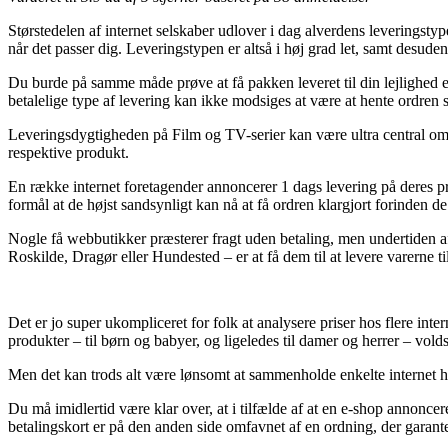
Størstedelen af internet selskaber udlover i dag alverdens leveringstype
når det passer dig. Leveringstypen er altså i høj grad let, samt desu
Du burde på samme måde prøve at få pakken leveret til din lejlighed e
betalelige type af levering kan ikke modsiges at være at hente ordren 
Leveringsdygtigheden på Film og TV-serier kan være ultra central om du
respektive produkt.
En række internet foretagender annoncerer 1 dags levering på deres p
formål at de højst sandsynligt kan nå at få ordren klargjort forinden d
Nogle få webbutikker præsterer fragt uden betaling, men undertiden af
Roskilde, Dragør eller Hundested – er at få dem til at levere varerne t
Det er jo super ukompliceret for folk at analysere priser hos flere i
produkter – til børn og babyer, og ligeledes til damer og herrer – vo
Men det kan trods alt være lønsomt at sammenholde enkelte internet han
Du må imidlertid være klar over, at i tilfælde af at en e-shop annoncere
betalingskort er på den anden side omfavnet af en ordning, der garan