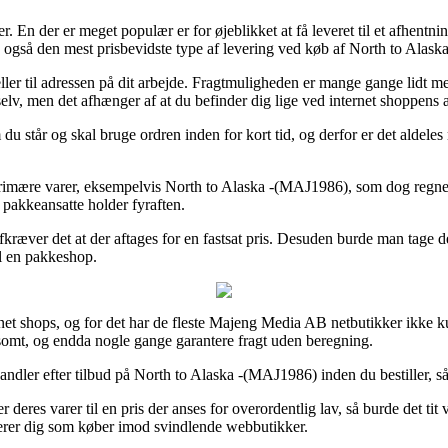
r. En der er meget populær er for øjeblikket at få leveret til et afhentni
den også den mest prisbevidste type af levering ved køb af North to Alas
ller til adressen på dit arbejde. Fragtmuligheden er mange gange lidt 
selv, men det afhænger af at du befinder dig lige ved internet shoppens 
 står og skal bruge ordren inden for kort tid, og derfor er det aldeles
rimære varer, eksempelvis North to Alaska -(MAJ1986), som dog regnes 
e pakkeansatte holder fyraften.
kræver det at der aftages for en fastsat pris. Desuden burde man tage 
il en pakkeshop.
nternet shops, og for det har de fleste Majeng Media AB netbutikker ikk
ldsomt, og endda nogle gange garantere fragt uden beregning.
dler efter tilbud på North to Alaska -(MAJ1986) inden du bestiller, såle
r deres varer til en pris der anses for overordentlig lav, så burde det t
terer dig som køber imod svindlende webbutikker.