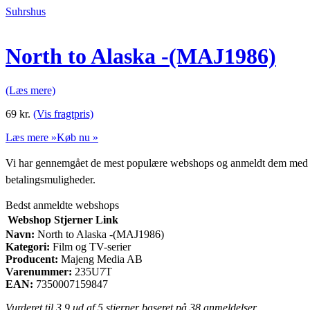
Suhrshus
North to Alaska -(MAJ1986)
(Læs mere)
69
kr.
(Vis fragtpris)
Læs mere »
Køb nu »
Vi har gennemgået de mest populære webshops og anmeldt dem med stjern
betalingsmuligheder.
Bedst anmeldte webshops
Webshop
Stjerner
Link
Navn:
North to Alaska -(MAJ1986)
Kategori:
Film og TV-serier
Producent:
Majeng Media AB
Varenummer:
235U7T
EAN:
7350007159847
Vurderet til
3.9
ud af 5 stjerner baseret på
38
anmeldelser