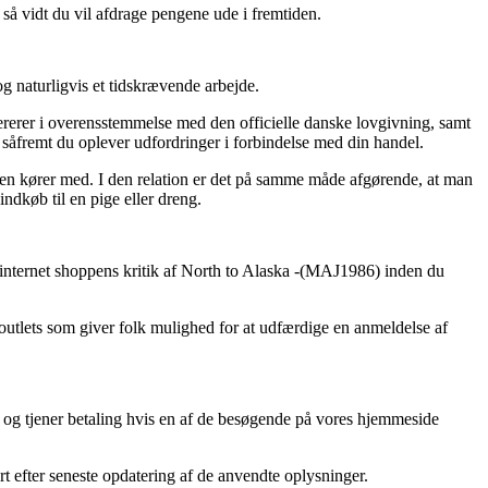
så vidt du vil afdrage pengene ude i fremtiden.
 naturligvis et tidskrævende arbejde.
ererer i overensstemmelse med den officielle danske lovgivning, samt
, såfremt du oplever udfordringer i forbindelse med din handel.
ingen kører med. I den relation er det på samme måde afgørende, at man
ndkøb til en pige eller dreng.
ker internet shoppens kritik af North to Alaska -(MAJ1986) inden du
 outlets som giver folk mulighed for at udfærdige en anmeldelse af
, og tjener betaling hvis en af de besøgende på vores hjemmeside
rt efter seneste opdatering af de anvendte oplysninger.