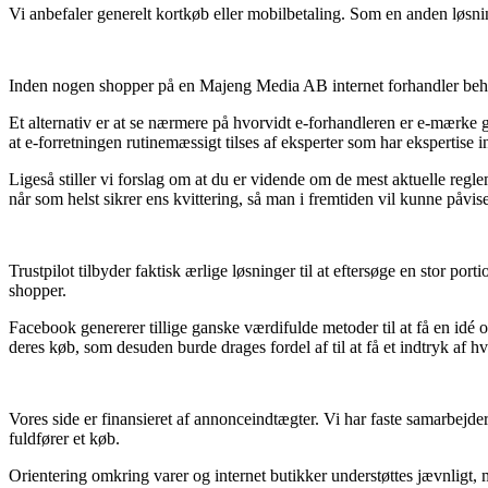
Vi anbefaler generelt kortkøb eller mobilbetaling. Som en anden løsni
Inden nogen shopper på en Majeng Media AB internet forhandler behøv
Et alternativ er at se nærmere på hvorvidt e-forhandleren er e-mærke
at e-forretningen rutinemæssigt tilses af eksperter som har ekspertise
Ligeså stiller vi forslag om at du er vidende om de mest aktuelle regl
når som helst sikrer ens kvittering, så man i fremtiden vil kunne påvi
Trustpilot tilbyder faktisk ærlige løsninger til at eftersøge en stor p
shopper.
Facebook genererer tillige ganske værdifulde metoder til at få en idé
deres køb, som desuden burde drages fordel af til at få et indtryk af hv
Vores side er finansieret af annonceindtægter. Vi har faste samarbejd
fuldfører et køb.
Orientering omkring varer og internet butikker understøttes jævnligt, 