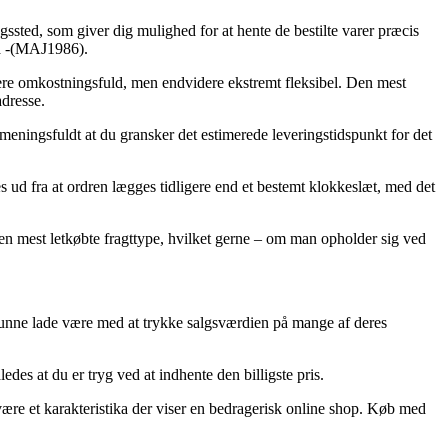
ngssted, som giver dig mulighed for at hente de bestilte varer præcis
ka -(MAJ1986).
mere omkostningsfuld, men endvidere ekstremt fleksibel. Den mest
adresse.
 meningsfuldt at du gransker det estimerede leveringstidspunkt for det
ud fra at ordren lægges tidligere end et bestemt klokkeslæt, med det
den mest letkøbte fragttype, hvilket gerne – om man opholder sig ved
e kunne lade være med at trykke salgsværdien på mange af deres
des at du er tryg ved at indhente den billigste pris.
it være et karakteristika der viser en bedragerisk online shop. Køb med