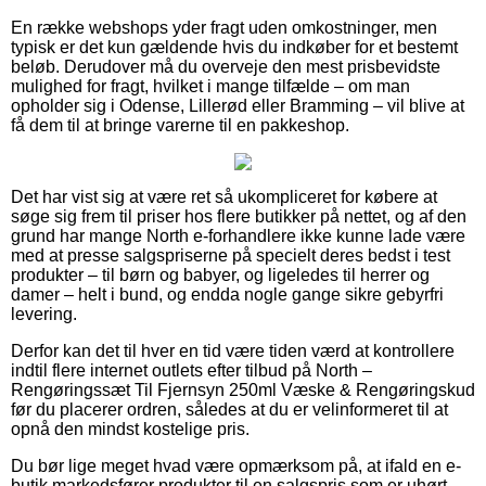
En række webshops yder fragt uden omkostninger, men
typisk er det kun gældende hvis du indkøber for et bestemt
beløb. Derudover må du overveje den mest prisbevidste
mulighed for fragt, hvilket i mange tilfælde – om man
opholder sig i Odense, Lillerød eller Bramming – vil blive at
få dem til at bringe varerne til en pakkeshop.
Det har vist sig at være ret så ukompliceret for købere at
søge sig frem til priser hos flere butikker på nettet, og af den
grund har mange North e-forhandlere ikke kunne lade være
med at presse salgspriserne på specielt deres bedst i test
produkter – til børn og babyer, og ligeledes til herrer og
damer – helt i bund, og endda nogle gange sikre gebyrfri
levering.
Derfor kan det til hver en tid være tiden værd at kontrollere
indtil flere internet outlets efter tilbud på North –
Rengøringssæt Til Fjernsyn 250ml Væske & Rengøringskud
før du placerer ordren, således at du er velinformeret til at
opnå den mindst kostelige pris.
Du bør lige meget hvad være opmærksom på, at ifald en e-
butik markedsfører produkter til en salgspris som er uhørt