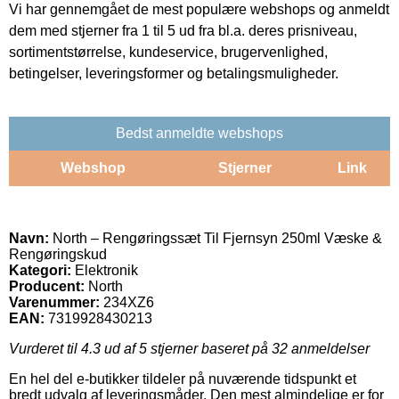
Vi har gennemgået de mest populære webshops og anmeldt
dem med stjerner fra 1 til 5 ud fra bl.a. deres prisniveau,
sortimentstørrelse, kundeservice, brugervenlighed,
betingelser, leveringsformer og betalingsmuligheder.
Bedst anmeldte webshops
Webshop
Stjerner
Link
Navn:
North – Rengøringssæt Til Fjernsyn 250ml Væske &
Rengøringskud
Kategori:
Elektronik
Producent:
North
Varenummer:
234XZ6
EAN:
7319928430213
Vurderet til
4.3
ud af 5 stjerner baseret på
32
anmeldelser
En hel del e-butikker tildeler på nuværende tidspunkt et
bredt udvalg af leveringsmåder. Den mest almindelige er for