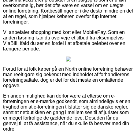
overkommelig, bør det ofte være en varsel om en uægte
online forretning. Kortbestillinger er ikke desto mindre en del
af en regel, som hjælper køberen overfor fup internet
forretninger.
Vi anbefaler shopping med kort eller MobilePay. Som en
anden løsning kan du overveje et tilbud fra eksempelvis
ViaBill, ifald du ser en fordel i at afbetale beløbet over en
længere periode.
Forud for at folk køber på en North online forretning behøver
man reelt gøre sig bekendt med indholdet af forhandlerens
forretningsaftale, dog er det for det meste en omfattende
opgave.
En anden mulighed kan derfor være at efterse om e-
forretningen er e-mærke godkendt, som almindeligvis er en
tryghed om at e-forretningen tilslutter sig de danske regler,
samt at netbutikken en gang i mellem ses til af jurister som
er meget fortrolige de gældende love. Desuden får du
genvej til at få assistance, når du skulle få besvær med din
ordre.