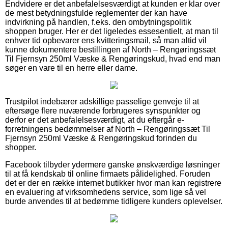
Endvidere er det anbefalelsesværdigt at kunden er klar over
de mest betydningsfulde reglementer der kan have
indvirkning på handlen, f.eks. den ombytningspolitik
shoppen bruger. Her er det ligeledes essesentielt, at man til
enhver tid opbevarer ens kvitteringsmail, så man altid vil
kunne dokumentere bestillingen af North – Rengøringssæt
Til Fjernsyn 250ml Væske & Rengøringskud, hvad end man
søger en vare til en herre eller dame.
Trustpilot indebærer adskillige passelige genveje til at
eftersøge flere nuværende forbrugeres synspunkter og
derfor er det anbefalelsesværdigt, at du eftergår e-
forretningens bedømmelser af North – Rengøringssæt Til
Fjernsyn 250ml Væske & Rengøringskud forinden du
shopper.
Facebook tilbyder ydermere ganske ønskværdige løsninger
til at få kendskab til online firmaets pålidelighed. Foruden
det er der en række internet butikker hvor man kan registrere
en evaluering af virksomhedens service, som lige så vel
burde anvendes til at bedømme tidligere kunders oplevelser.