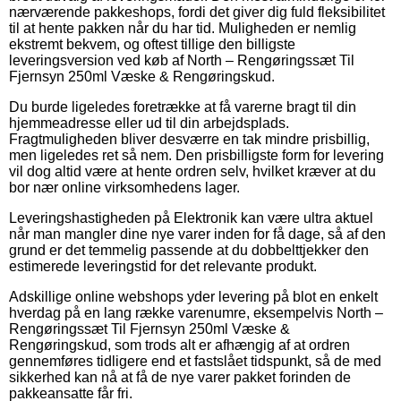
nærværende pakkeshops, fordi det giver dig fuld fleksibilitet
til at hente pakken når du har tid. Muligheden er nemlig
ekstremt bekvem, og oftest tillige den billigste
leveringsversion ved køb af North – Rengøringssæt Til
Fjernsyn 250ml Væske & Rengøringskud.
Du burde ligeledes foretrække at få varerne bragt til din
hjemmeadresse eller ud til din arbejdsplads.
Fragtmuligheden bliver desværre en tak mindre prisbillig,
men ligeledes ret så nem. Den prisbilligste form for levering
vil dog altid være at hente ordren selv, hvilket kræver at du
bor nær online virksomhedens lager.
Leveringshastigheden på Elektronik kan være ultra aktuel
når man mangler dine nye varer inden for få dage, så af den
grund er det temmelig passende at du dobbelttjekker den
estimerede leveringstid for det relevante produkt.
Adskillige online webshops yder levering på blot en enkelt
hverdag på en lang række varenumre, eksempelvis North –
Rengøringssæt Til Fjernsyn 250ml Væske &
Rengøringskud, som trods alt er afhængig af at ordren
gennemføres tidligere end et fastslået tidspunkt, så de med
sikkerhed kan nå at få de nye varer pakket forinden de
pakkeansatte får fri.