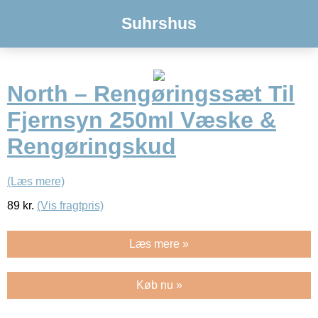
Suhrshus
North – Rengøringssæt Til
Fjernsyn 250ml Væske &
Rengøringskud
(Læs mere)
89
kr.
(Vis fragtpris)
Læs mere »
Køb nu »