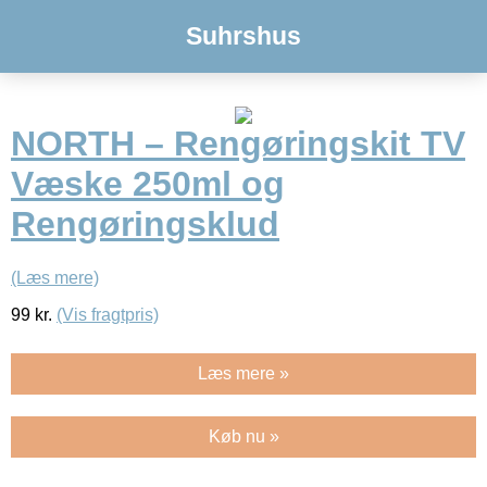
Suhrshus
NORTH – Rengøringskit TV
Væske 250ml og
Rengøringsklud
(Læs mere)
99
kr.
(Vis fragtpris)
Læs mere »
Køb nu »