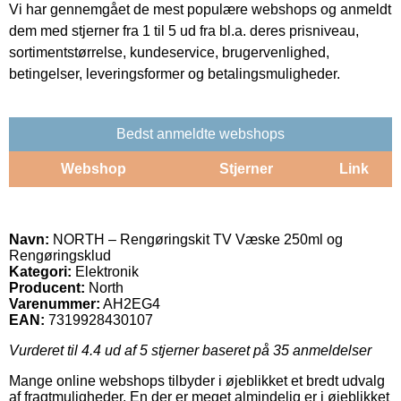
Vi har gennemgået de mest populære webshops og anmeldt
dem med stjerner fra 1 til 5 ud fra bl.a. deres prisniveau,
sortimentstørrelse, kundeservice, brugervenlighed,
betingelser, leveringsformer og betalingsmuligheder.
Bedst anmeldte webshops
Webshop
Stjerner
Link
Navn:
NORTH – Rengøringskit TV Væske 250ml og
Rengøringsklud
Kategori:
Elektronik
Producent:
North
Varenummer:
AH2EG4
EAN:
7319928430107
Vurderet til
4.4
ud af 5 stjerner baseret på
35
anmeldelser
Mange online webshops tilbyder i øjeblikket et bredt udvalg
af fragtmuligheder. En der er meget almindelig er i øjeblikket