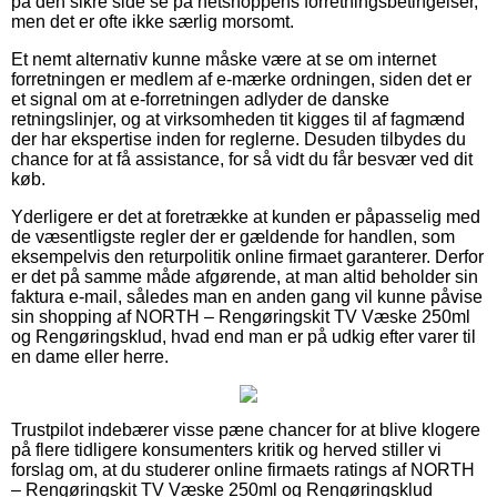
på den sikre side se på netshoppens forretningsbetingelser,
men det er ofte ikke særlig morsomt.
Et nemt alternativ kunne måske være at se om internet
forretningen er medlem af e-mærke ordningen, siden det er
et signal om at e-forretningen adlyder de danske
retningslinjer, og at virksomheden tit kigges til af fagmænd
der har ekspertise inden for reglerne. Desuden tilbydes du
chance for at få assistance, for så vidt du får besvær ved dit
køb.
Yderligere er det at foretrække at kunden er påpasselig med
de væsentligste regler der er gældende for handlen, som
eksempelvis den returpolitik online firmaet garanterer. Derfor
er det på samme måde afgørende, at man altid beholder sin
faktura e-mail, således man en anden gang vil kunne påvise
sin shopping af NORTH – Rengøringskit TV Væske 250ml
og Rengøringsklud, hvad end man er på udkig efter varer til
en dame eller herre.
Trustpilot indebærer visse pæne chancer for at blive klogere
på flere tidligere konsumenters kritik og herved stiller vi
forslag om, at du studerer online firmaets ratings af NORTH
– Rengøringskit TV Væske 250ml og Rengøringsklud