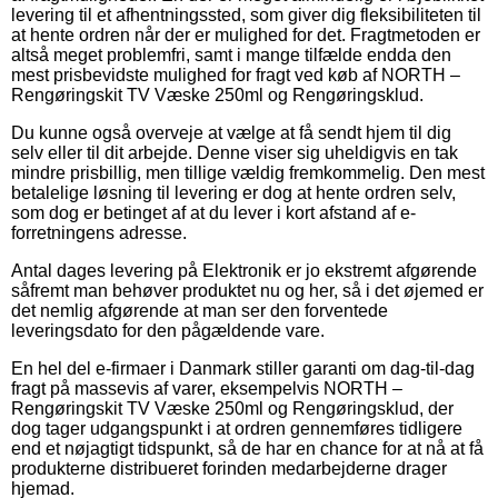
levering til et afhentningssted, som giver dig fleksibiliteten til
at hente ordren når der er mulighed for det. Fragtmetoden er
altså meget problemfri, samt i mange tilfælde endda den
mest prisbevidste mulighed for fragt ved køb af NORTH –
Rengøringskit TV Væske 250ml og Rengøringsklud.
Du kunne også overveje at vælge at få sendt hjem til dig
selv eller til dit arbejde. Denne viser sig uheldigvis en tak
mindre prisbillig, men tillige vældig fremkommelig. Den mest
betalelige løsning til levering er dog at hente ordren selv,
som dog er betinget af at du lever i kort afstand af e-
forretningens adresse.
Antal dages levering på Elektronik er jo ekstremt afgørende
såfremt man behøver produktet nu og her, så i det øjemed er
det nemlig afgørende at man ser den forventede
leveringsdato for den pågældende vare.
En hel del e-firmaer i Danmark stiller garanti om dag-til-dag
fragt på massevis af varer, eksempelvis NORTH –
Rengøringskit TV Væske 250ml og Rengøringsklud, der
dog tager udgangspunkt i at ordren gennemføres tidligere
end et nøjagtigt tidspunkt, så de har en chance for at nå at få
produkterne distribueret forinden medarbejderne drager
hjemad.