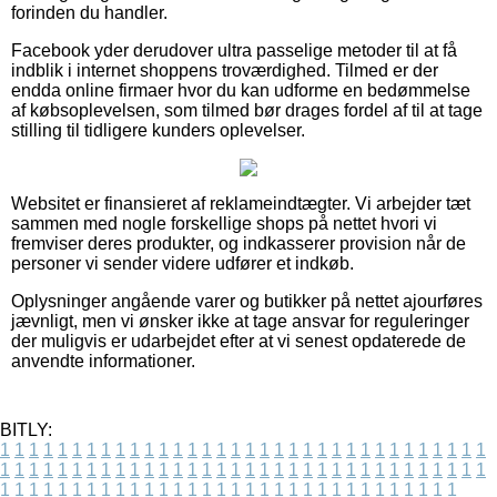
forinden du handler.
Facebook yder derudover ultra passelige metoder til at få
indblik i internet shoppens troværdighed. Tilmed er der
endda online firmaer hvor du kan udforme en bedømmelse
af købsoplevelsen, som tilmed bør drages fordel af til at tage
stilling til tidligere kunders oplevelser.
Websitet er finansieret af reklameindtægter. Vi arbejder tæt
sammen med nogle forskellige shops på nettet hvori vi
fremviser deres produkter, og indkasserer provision når de
personer vi sender videre udfører et indkøb.
Oplysninger angående varer og butikker på nettet ajourføres
jævnligt, men vi ønsker ikke at tage ansvar for reguleringer
der muligvis er udarbejdet efter at vi senest opdaterede de
anvendte informationer.
BITLY:
1
1
1
1
1
1
1
1
1
1
1
1
1
1
1
1
1
1
1
1
1
1
1
1
1
1
1
1
1
1
1
1
1
1
1
1
1
1
1
1
1
1
1
1
1
1
1
1
1
1
1
1
1
1
1
1
1
1
1
1
1
1
1
1
1
1
1
1
1
1
1
1
1
1
1
1
1
1
1
1
1
1
1
1
1
1
1
1
1
1
1
1
1
1
1
1
1
1
1
1