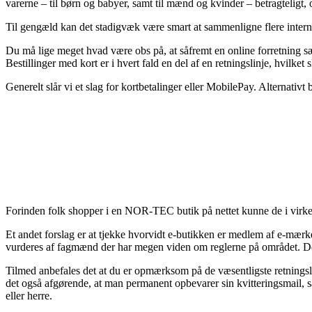
varerne – til børn og babyer, samt til mænd og kvinder – betragteligt,
Til gengæld kan det stadigvæk være smart at sammenligne flere internet 
Du må lige meget hvad være obs på, at såfremt en online forretning sæl
Bestillinger med kort er i hvert fald en del af en retningslinje, hvilk
Generelt slår vi et slag for kortbetalinger eller MobilePay. Alternativ
Forinden folk shopper i en NOR-TEC butik på nettet kunne de i virke
Et andet forslag er at tjekke hvorvidt e-butikken er medlem af e-mærket
vurderes af fagmænd der har megen viden om reglerne på området. Desud
Tilmed anbefales det at du er opmærksom på de væsentligste retningsli
det også afgørende, at man permanent opbevarer sin kvitteringsmail, s
eller herre.