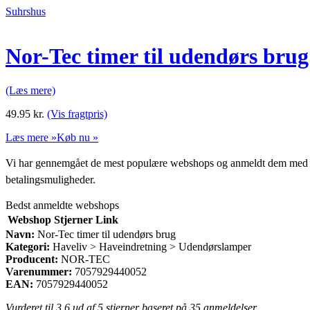
Suhrshus
Nor-Tec timer til udendørs brug
(Læs mere)
49.95
kr.
(Vis fragtpris)
Læs mere »
Køb nu »
Vi har gennemgået de mest populære webshops og anmeldt dem med stjern
betalingsmuligheder.
Bedst anmeldte webshops
Webshop
Stjerner
Link
Navn:
Nor-Tec timer til udendørs brug
Kategori:
Haveliv > Haveindretning > Udendørslamper
Producent:
NOR-TEC
Varenummer:
7057929440052
EAN:
7057929440052
Vurderet til
3.6
ud af 5 stjerner baseret på
35
anmeldelser