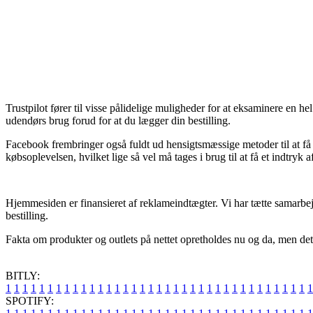
Trustpilot fører til visse pålidelige muligheder for at eksaminere en
udendørs brug forud for at du lægger din bestilling.
Facebook frembringer også fuldt ud hensigtsmæssige metoder til at få i
købsoplevelsen, hvilket lige så vel må tages i brug til at få et indtryk 
Hjemmesiden er finansieret af reklameindtægter. Vi har tætte samarbej
bestilling.
Fakta om produkter og outlets på nettet opretholdes nu og da, men det 
BITLY:
1
1
1
1
1
1
1
1
1
1
1
1
1
1
1
1
1
1
1
1
1
1
1
1
1
1
1
1
1
1
1
1
1
1
1
1
1
SPOTIFY: