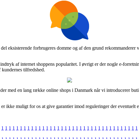
 hel del eksisterende forbrugeres domme og af den grund rekommanderer v
ndtryk af internet shoppens popularitet. I øvrigt er der nogle e-forret
af kundernes tilfredshed.
der med en lang række online shops i Danmark når vi introducerer butik
er ikke muligt for os at give garantier imod reguleringer der eventuelt 
1
1
1
1
1
1
1
1
1
1
1
1
1
1
1
1
1
1
1
1
1
1
1
1
1
1
1
1
1
1
1
1
1
1
1
1
1