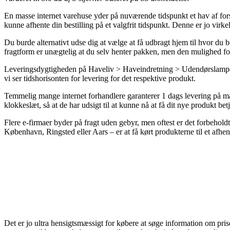
En masse internet varehuse yder på nuværende tidspunkt et hav af forskel
kunne afhente din bestilling på et valgfrit tidspunkt. Denne er jo vir
Du burde alternativt udse dig at vælge at få udbragt hjem til hvor d
fragtform er unægtelig at du selv henter pakken, men den mulighed for
Leveringsdygtigheden på Haveliv > Haveindretning > Udendørslamper kan
vi ser tidshorisonten for levering for det respektive produkt.
Temmelig mange internet forhandlere garanterer 1 dags levering på ma
klokkeslæt, så at de har udsigt til at kunne nå at få dit nye produkt bet
Flere e-firmaer byder på fragt uden gebyr, men oftest er det forbehold
København, Ringsted eller Aars – er at få kørt produkterne til et afhen
Det er jo ultra hensigtsmæssigt for købere at søge information om pri