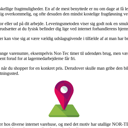
lige fragtmuligheder. En af de mest benyttede er nu om dage at få leveret
kelig overkommelig, og ofte desuden den mindst kostelige fragtløsning v
u bor eller ud på dit arbejde. Leveringsmetoden viser sig godt nok en 
udsætter at du fysisk befinder dig lige ved internet forhandlerens hjems
 vise sig at være vældig udslagsgivende i tilfælde af at man har brug 
nge varenumre, eksempelvis Nor-Tec timer til udendørs brug, men vær ob
jent forud for at lagermedarbejderne får fri.
t når du shopper for en konkret pris. Derudover skulle man gribe den bi
tningssted.
ser hos diverse internet varehuse, og med det motiv har utallige NOR-TEC