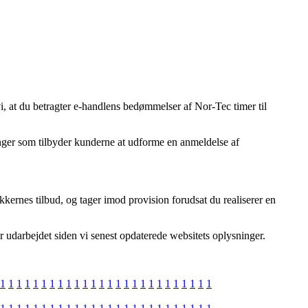
i, at du betragter e-handlens bedømmelser af Nor-Tec timer til
ninger som tilbyder kunderne at udforme en anmeldelse af
kernes tilbud, og tager imod provision forudsat du realiserer en
er udarbejdet siden vi senest opdaterede websitets oplysninger.
1
1
1
1
1
1
1
1
1
1
1
1
1
1
1
1
1
1
1
1
1
1
1
1
1
1