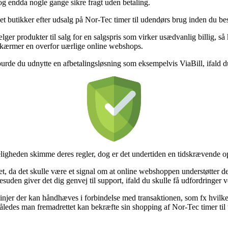
 og endda nogle gange sikre fragt uden betaling.
butikker efter udsalg på Nor-Tec timer til udendørs brug inden du bestill
ger produkter til salg for en salgspris som virker usædvanlig billig, så
et skærmer en overfor uærlige online webshops.
t burde du udnytte en afbetalingsløsning som eksempelvis ViaBill, ifald 
ligheden skimme deres regler, dog er det undertiden en tidskrævende o
, da det skulle være et signal om at online webshoppen understøtter de o
en giver det dig genvej til support, ifald du skulle få udfordringer v
njer der kan håndhæves i forbindelse med transaktionen, som fx hvilken
åledes man fremadrettet kan bekræfte sin shopping af Nor-Tec timer til 