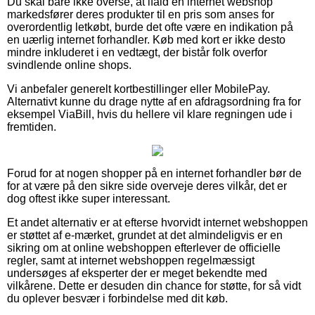
Du skal bare ikke overse, at ifald en internet webshop
markedsfører deres produkter til en pris som anses for
overordentlig letkøbt, burde det ofte være en indikation på
en uærlig internet forhandler. Køb med kort er ikke desto
mindre inkluderet i en vedtægt, der bistår folk overfor
svindlende online shops.
Vi anbefaler generelt kortbestillinger eller MobilePay.
Alternativt kunne du drage nytte af en afdragsordning fra for
eksempel ViaBill, hvis du hellere vil klare regningen ude i
fremtiden.
Forud for at nogen shopper på en internet forhandler bør de
for at være på den sikre side overveje deres vilkår, det er
dog oftest ikke super interessant.
Et andet alternativ er at efterse hvorvidt internet webshoppen
er støttet af e-mærket, grundet at det almindeligvis er en
sikring om at online webshoppen efterlever de officielle
regler, samt at internet webshoppen regelmæssigt
undersøges af eksperter der er meget bekendte med
vilkårene. Dette er desuden din chance for støtte, for så vidt
du oplever besvær i forbindelse med dit køb.