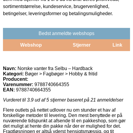
sortimentstørrelse, kundeservice, brugervenlighed,
betingelser, leveringsformer og betalingsmuligheder.
Bedst anmeldte webshops
Webshop
Stjerner
Link
Navn:
Norske vanter fra Selbu – Hardback
Kategori:
Bøger > Fagbøger > Hobby & fritid
Producent:
Varenummer:
9788740664355
EAN:
9788740664355
Vurderet til
3.9
ud af 5 stjerner baseret på
21
anmeldelser
Flere outlets på nettet udlover nu om stunder et hav af
forskellige metoder til levering. Den mest benyttede er på
nuværende tidspunkt at afsende til en pakkeshop, som gør
det muligt at hente din pakke når der er mulighed for det.
Fragtløsningen er altså yderst hensigtsmæssig, og tit