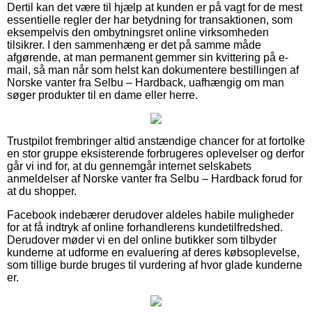
Dertil kan det være til hjælp at kunden er på vagt for de mest
essentielle regler der har betydning for transaktionen, som
eksempelvis den ombytningsret online virksomheden
tilsikrer. I den sammenhæng er det på samme måde
afgørende, at man permanent gemmer sin kvittering på e-
mail, så man når som helst kan dokumentere bestillingen af
Norske vanter fra Selbu – Hardback, uafhængig om man
søger produkter til en dame eller herre.
Trustpilot frembringer altid anstændige chancer for at fortolke
en stor gruppe eksisterende forbrugeres oplevelser og derfor
går vi ind for, at du gennemgår internet selskabets
anmeldelser af Norske vanter fra Selbu – Hardback forud for
at du shopper.
Facebook indebærer derudover aldeles habile muligheder
for at få indtryk af online forhandlerens kundetilfredshed.
Derudover møder vi en del online butikker som tilbyder
kunderne at udforme en evaluering af deres købsoplevelse,
som tillige burde bruges til vurdering af hvor glade kunderne
er.