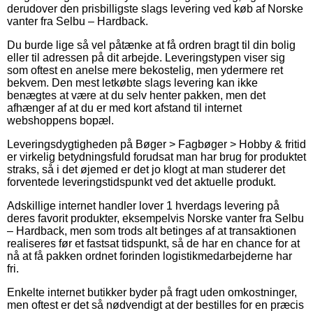
derudover den prisbilligste slags levering ved køb af Norske
vanter fra Selbu – Hardback.
Du burde lige så vel påtænke at få ordren bragt til din bolig
eller til adressen på dit arbejde. Leveringstypen viser sig
som oftest en anelse mere bekostelig, men ydermere ret
bekvem. Den mest letkøbte slags levering kan ikke
benægtes at være at du selv henter pakken, men det
afhænger af at du er med kort afstand til internet
webshoppens bopæl.
Leveringsdygtigheden på Bøger > Fagbøger > Hobby & fritid
er virkelig betydningsfuld forudsat man har brug for produktet
straks, så i det øjemed er det jo klogt at man studerer det
forventede leveringstidspunkt ved det aktuelle produkt.
Adskillige internet handler lover 1 hverdags levering på
deres favorit produkter, eksempelvis Norske vanter fra Selbu
– Hardback, men som trods alt betinges af at transaktionen
realiseres før et fastsat tidspunkt, så de har en chance for at
nå at få pakken ordnet forinden logistikmedarbejderne har
fri.
Enkelte internet butikker byder på fragt uden omkostninger,
men oftest er det så nødvendigt at der bestilles for en præcis