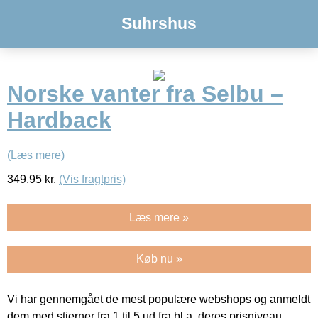
Suhrshus
Norske vanter fra Selbu –
Hardback
(Læs mere)
349.95
kr.
(Vis fragtpris)
Læs mere »
Køb nu »
Vi har gennemgået de mest populære webshops og anmeldt
dem med stjerner fra 1 til 5 ud fra bl.a. deres prisniveau,