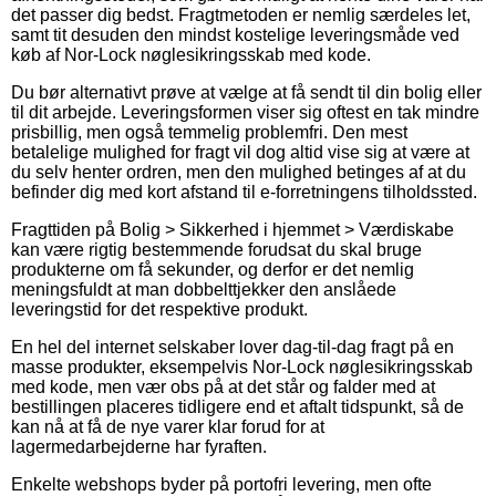
det passer dig bedst. Fragtmetoden er nemlig særdeles let,
samt tit desuden den mindst kostelige leveringsmåde ved
køb af Nor-Lock nøglesikringsskab med kode.
Du bør alternativt prøve at vælge at få sendt til din bolig eller
til dit arbejde. Leveringsformen viser sig oftest en tak mindre
prisbillig, men også temmelig problemfri. Den mest
betalelige mulighed for fragt vil dog altid vise sig at være at
du selv henter ordren, men den mulighed betinges af at du
befinder dig med kort afstand til e-forretningens tilholdssted.
Fragttiden på Bolig > Sikkerhed i hjemmet > Værdiskabe
kan være rigtig bestemmende forudsat du skal bruge
produkterne om få sekunder, og derfor er det nemlig
meningsfuldt at man dobbelttjekker den anslåede
leveringstid for det respektive produkt.
En hel del internet selskaber lover dag-til-dag fragt på en
masse produkter, eksempelvis Nor-Lock nøglesikringsskab
med kode, men vær obs på at det står og falder med at
bestillingen placeres tidligere end et aftalt tidspunkt, så de
kan nå at få de nye varer klar forud for at
lagermedarbejderne har fyraften.
Enkelte webshops byder på portofri levering, men ofte