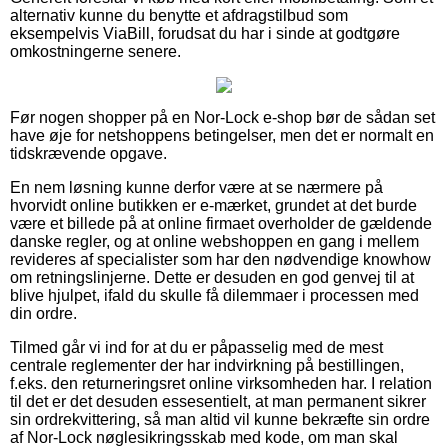
alternativ kunne du benytte et afdragstilbud som
eksempelvis ViaBill, forudsat du har i sinde at godtgøre
omkostningerne senere.
Før nogen shopper på en Nor-Lock e-shop bør de sådan set
have øje for netshoppens betingelser, men det er normalt en
tidskrævende opgave.
En nem løsning kunne derfor være at se nærmere på
hvorvidt online butikken er e-mærket, grundet at det burde
være et billede på at online firmaet overholder de gældende
danske regler, og at online webshoppen en gang i mellem
revideres af specialister som har den nødvendige knowhow
om retningslinjerne. Dette er desuden en god genvej til at
blive hjulpet, ifald du skulle få dilemmaer i processen med
din ordre.
Tilmed går vi ind for at du er påpasselig med de mest
centrale reglementer der har indvirkning på bestillingen,
f.eks. den returneringsret online virksomheden har. I relation
til det er det desuden essesentielt, at man permanent sikrer
sin ordrekvittering, så man altid vil kunne bekræfte sin ordre
af Nor-Lock nøglesikringsskab med kode, om man skal