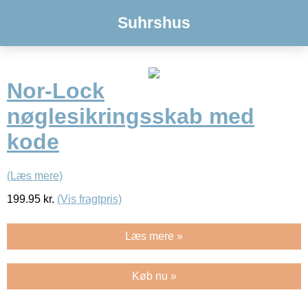
Suhrshus
Nor-Lock
nøglesikringsskab med
kode
(Læs mere)
199.95
kr.
(Vis fragtpris)
Læs mere »
Køb nu »