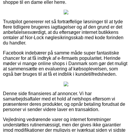
shoppe til en dame eller herre.
Trustpilot genererer ret så fortræffelige løsninger til at tyde
flere tidligere brugeres iagttagelser og af den grund er det
anbefalelsesværdigt, at du eftersøger internet butikkens
omtaler af Nor-Lock nøglesikringsskab med kode forinden
du handler.
Facebook indebærer på samme måde super fantastiske
chancer for at få indtryk af e-firmaets popularitet. Herinde
møder vi mange online shops i Danmark som gør det muligt
at sammensætte en evaluering af købsoplevelsen, som
også bør bruges til at få et indblik i kundetilfredsheden.
Denne side finansieres af annoncer. Vi har
samarbejdsaftaler med et hold af netshops eftersom vi
præsenterer deres produkter, og opnår betaling forudsat de
personer vi sender videre laver en transaktion.
Vejledning vedrørende varer og internet forretninger
understøttes rutinemæssigt, men der gives ikke garantier
imod modifikationer der muligvis er iværksat siden vi sidste