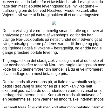
kræver det at du køber for et fastslået beløb. I øvrigt skal du
tage den mest letkøbte leveringsudgave, hvilket gerne –
uafhængig om du bor ved Næstved, Frederiksværk eller
Vojens – vil være at få bragt pakken til et udleveringssted.
Det har vist sig at være temmelig smart for alle og enhver at
analysere priser på tværs af webshops, og for det har
utallige Nor-Lock outlets på nettet fundet det nødvendigt at
tvinge udsalgspriserne på deres varer – til drenge og piger,
og ligeledes også til voksne – betragteligt, og endda nogle
gange præstere portofri levering.
Til gengæld kan det stadigvæk vise sig smart at udforske et
par netshops efter rabat på Nor-Lock nøglesikringsskab med
kode før du gennemfører din handel, så du er velinformeret
til at modtage den mest betalelige pris.
Du skal trods alt være obs på, at ifald en webbutik sælger
bedst i test varer til salg for en pris som kan virke helt
ekstremt god, så burde det undertiden være en varsel om en
bedragerisk internet butik. Kortkøb er trods alt omfavnet af
en bestemmelse, som værner en imod falske internet shops.
Generelt foreslår vi køb med kort eller mobilbetaling. Som et