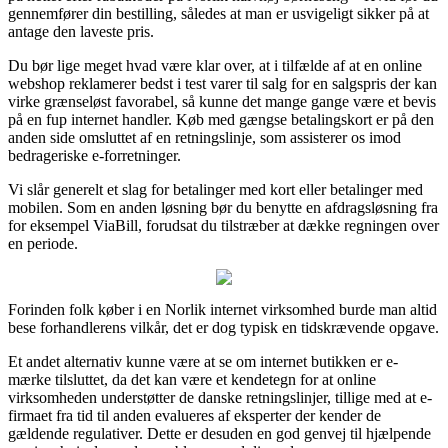
gennemfører din bestilling, således at man er usvigeligt sikker på at
antage den laveste pris.
Du bør lige meget hvad være klar over, at i tilfælde af at en online
webshop reklamerer bedst i test varer til salg for en salgspris der kan
virke grænseløst favorabel, så kunne det mange gange være et bevis
på en fup internet handler. Køb med gængse betalingskort er på den
anden side omsluttet af en retningslinje, som assisterer os imod
bedrageriske e-forretninger.
Vi slår generelt et slag for betalinger med kort eller betalinger med
mobilen. Som en anden løsning bør du benytte en afdragsløsning fra
for eksempel ViaBill, forudsat du tilstræber at dække regningen over
en periode.
Forinden folk køber i en Norlik internet virksomhed burde man altid
bese forhandlerens vilkår, det er dog typisk en tidskrævende opgave.
Et andet alternativ kunne være at se om internet butikken er e-
mærke tilsluttet, da det kan være et kendetegn for at online
virksomheden understøtter de danske retningslinjer, tillige med at e-
firmaet fra tid til anden evalueres af eksperter der kender de
gældende regulativer. Dette er desuden en god genvej til hjælpende