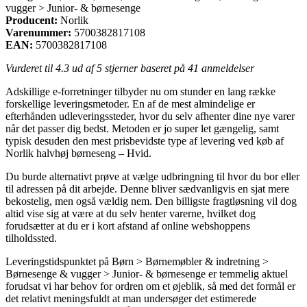
vugger > Junior- & børnesenge
Producent:
Norlik
Varenummer:
5700382817108
EAN:
5700382817108
Vurderet til
4.3
ud af 5 stjerner baseret på
41
anmeldelser
Adskillige e-forretninger tilbyder nu om stunder en lang række
forskellige leveringsmetoder. En af de mest almindelige er
efterhånden udleveringssteder, hvor du selv afhenter dine nye varer
når det passer dig bedst. Metoden er jo super let gængelig, samt
typisk desuden den mest prisbevidste type af levering ved køb af
Norlik halvhøj børneseng – Hvid.
Du burde alternativt prøve at vælge udbringning til hvor du bor eller
til adressen på dit arbejde. Denne bliver sædvanligvis en sjat mere
bekostelig, men også vældig nem. Den billigste fragtløsning vil dog
altid vise sig at være at du selv henter varerne, hvilket dog
forudsætter at du er i kort afstand af online webshoppens
tilholdssted.
Leveringstidspunktet på Børn > Børnemøbler & indretning >
Børnesenge & vugger > Junior- & børnesenge er temmelig aktuel
forudsat vi har behov for ordren om et øjeblik, så med det formål er
det relativt meningsfuldt at man undersøger det estimerede