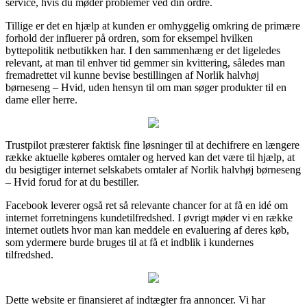
service, hvis du møder problemer ved din ordre.
Tillige er det en hjælp at kunden er omhyggelig omkring de primære
forhold der influerer på ordren, som for eksempel hvilken
byttepolitik netbutikken har. I den sammenhæng er det ligeledes
relevant, at man til enhver tid gemmer sin kvittering, således man
fremadrettet vil kunne bevise bestillingen af Norlik halvhøj
børneseng – Hvid, uden hensyn til om man søger produkter til en
dame eller herre.
Trustpilot præsterer faktisk fine løsninger til at dechifrere en længere
række aktuelle køberes omtaler og herved kan det være til hjælp, at
du besigtiger internet selskabets omtaler af Norlik halvhøj børneseng
– Hvid forud for at du bestiller.
Facebook leverer også ret så relevante chancer for at få en idé om
internet forretningens kundetilfredshed. I øvrigt møder vi en række
internet outlets hvor man kan meddele en evaluering af deres køb,
som ydermere burde bruges til at få et indblik i kundernes
tilfredshed.
Dette website er finansieret af indtægter fra annoncer. Vi har