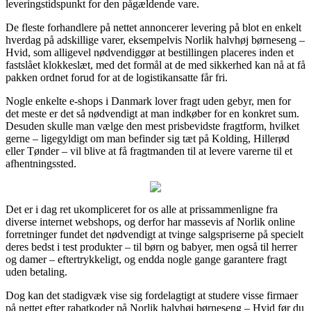
leveringstidspunkt for den pågældende vare.
De fleste forhandlere på nettet annoncerer levering på blot en enkelt
hverdag på adskillige varer, eksempelvis Norlik halvhøj børneseng –
Hvid, som alligevel nødvendiggør at bestillingen placeres inden et
fastslået klokkeslæt, med det formål at de med sikkerhed kan nå at få
pakken ordnet forud for at de logistikansatte får fri.
Nogle enkelte e-shops i Danmark lover fragt uden gebyr, men for
det meste er det så nødvendigt at man indkøber for en konkret sum.
Desuden skulle man vælge den mest prisbevidste fragtform, hvilket
gerne – ligegyldigt om man befinder sig tæt på Kolding, Hillerød
eller Tønder – vil blive at få fragtmanden til at levere varerne til et
afhentningssted.
Det er i dag ret ukompliceret for os alle at prissammenligne fra
diverse internet webshops, og derfor har massevis af Norlik online
forretninger fundet det nødvendigt at tvinge salgspriserne på specielt
deres bedst i test produkter – til børn og babyer, men også til herrer
og damer – eftertrykkeligt, og endda nogle gange garantere fragt
uden betaling.
Dog kan det stadigvæk vise sig fordelagtigt at studere visse firmaer
på nettet efter rabatkoder på Norlik halvhøj børneseng – Hvid før du