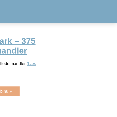
rk – 375
mandler
altede mandler
(Læs
b nu »