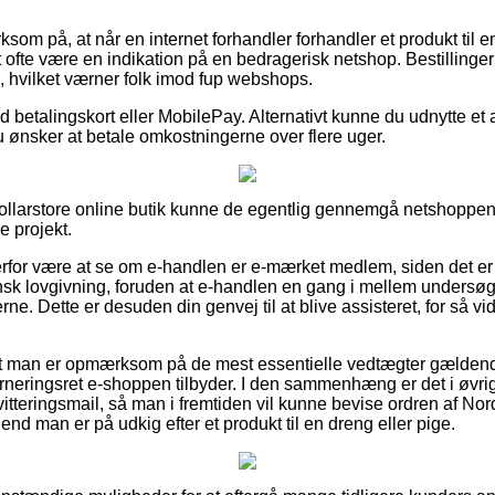
m på, at når en internet forhandler forhandler et produkt til en
t ofte være en indikation på en bedragerisk netshop. Bestillinger
l, hvilket værner folk imod fup webshops.
ed betalingskort eller MobilePay. Alternativt kunne du udnytte et a
u ønsker at betale omkostningerne over flere uger.
 Dollarstore online butik kunne de egentlig gennemgå netshoppen
e projekt.
for være at se om e-handlen er e-mærket medlem, siden det er 
 dansk lovgivning, foruden at e-handlen en gang i mellem undersø
rne. Dette er desuden din genvej til at blive assisteret, for så vi
 at man er opmærksom på de mest essentielle vedtægter gældende
rneringsret e-shoppen tilbyder. I den sammenhæng er det i øvrig
tteringsmail, så man i fremtiden vil kunne bevise ordren af No
end man er på udkig efter et produkt til en dreng eller pige.