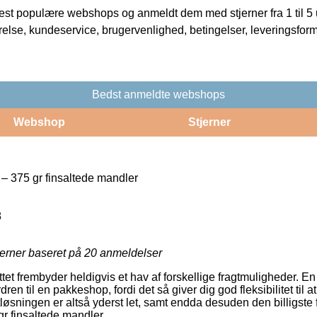
t populære webshops og anmeldt dem med stjerner fra 1 til 5 ud
rrelse, kundeservice, brugervenlighed, betingelser, leveringsfor
Bedst anmeldte webshops
Webshop
Stjerner
 375 gr finsaltede mandler
8
jerner baseret på
20
anmeldelser
ttet frembyder heldigvis et hav af forskellige fragtmuligheder. E
dren til en pakkeshop, fordi det så giver dig god fleksibilitet til
ragtløsningen er altså yderst let, samt endda desuden den billigst
r finsaltede mandler.