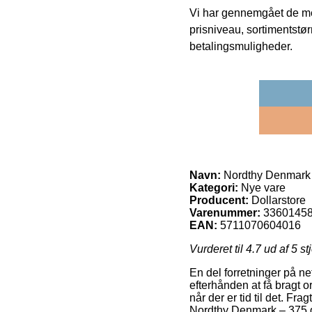
Vi har gennemgået de mes
prisniveau, sortimentstø
betalingsmuligheder.
Navn:
Nordthy Denmark –
Kategori:
Nye vare
Producent:
Dollarstore
Varenummer:
3360145
EAN:
5711070604016
Vurderet til
4.7
ud af 5 st
En del forretninger på ne
efterhånden at få bragt or
når der er tid til det. F
Nordthy Denmark – 375 g