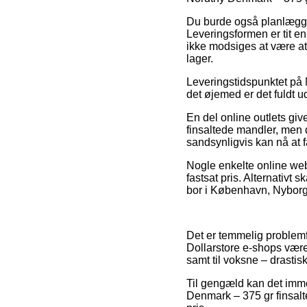
Du burde også planlægge a
Leveringsformen er tit e
ikke modsiges at være at
lager.
Leveringstidspunktet på N
det øjemed er det fuldt 
En del online outlets gi
finsaltede mandler, men 
sandsynligvis kan nå at f
Nogle enkelte online web
fastsat pris. Alternativ
bor i København, Nyborg e
Det er temmelig problemfri
Dollarstore e-shops været
samt til voksne – drasti
Til gengæld kan det immer
Denmark – 375 gr finsalte