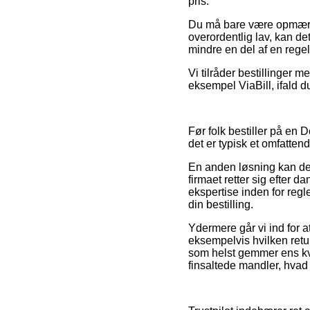
pris.
Du må bare være opmærkso
overordentlig lav, kan de
mindre en del af en rege
Vi tilråder bestillinger m
eksempel ViaBill, ifald d
Før folk bestiller på en
det er typisk et omfattend
En anden løsning kan der
firmaet retter sig efter
ekspertise inden for regle
din bestilling.
Ydermere går vi ind for
eksempelvis hvilken retu
som helst gemmer ens kvi
finsaltede mandler, hvad 