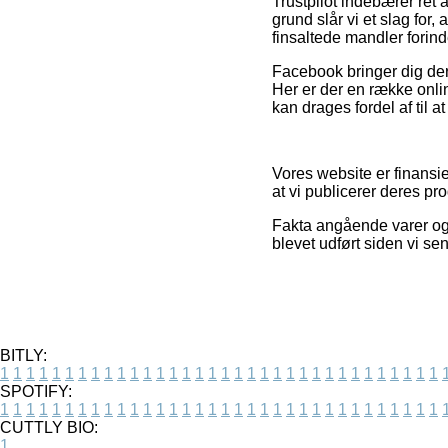
Trustpilot indebærer ret
grund slår vi et slag fo
finsaltede mandler forin
Facebook bringer dig der
Her er der en række onli
kan drages fordel af til
Vores website er finansie
at vi publicerer deres pro
Fakta angående varer og 
blevet udført siden vi s
BITLY:
1
1
1
1
1
1
1
1
1
1
1
1
1
1
1
1
1
1
1
1
1
1
1
1
1
1
1
1
1
1
1
1
1
1
SPOTIFY:
1
1
1
1
1
1
1
1
1
1
1
1
1
1
1
1
1
1
1
1
1
1
1
1
1
1
1
1
1
1
1
1
1
1
CUTTLY BIO:
1