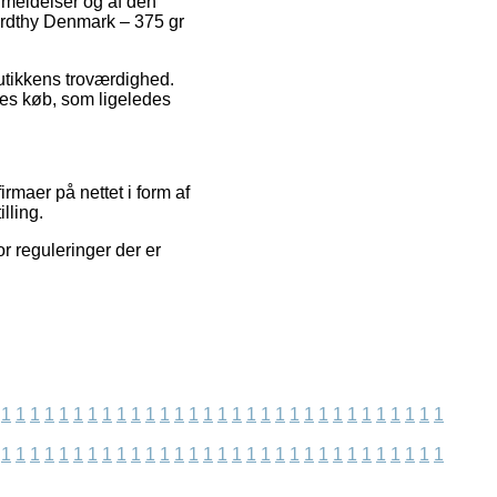
nmeldelser og af den
Nordthy Denmark – 375 gr
butikkens troværdighed.
res køb, som ligeledes
rmaer på nettet i form af
lling.
r reguleringer der er
1
1
1
1
1
1
1
1
1
1
1
1
1
1
1
1
1
1
1
1
1
1
1
1
1
1
1
1
1
1
1
1
1
1
1
1
1
1
1
1
1
1
1
1
1
1
1
1
1
1
1
1
1
1
1
1
1
1
1
1
1
1