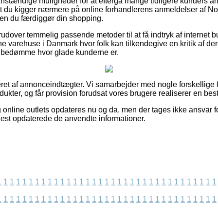
 anstændige muligheder for at eftergå mange tidligere kunders a
r, at du kigger nærmere på online forhandlerens anmeldelser af 
den du færdiggør din shopping.
udover temmelig passende metoder til at få indtryk af internet 
ne varehuse i Danmark hvor folk kan tilkendegive en kritik af de
 at bedømme hvor glade kunderne er.
ret af annonceindtægter. Vi samarbejder med nogle forskellige fi
dukter, og får provision forudsat vores brugere realiserer en besti
online outlets opdateres nu og da, men der tages ikke ansvar fo
enest opdaterede de anvendte informationer.
1
1
1
1
1
1
1
1
1
1
1
1
1
1
1
1
1
1
1
1
1
1
1
1
1
1
1
1
1
1
1
1
1
1
1
1
1
1
1
1
1
1
1
1
1
1
1
1
1
1
1
1
1
1
1
1
1
1
1
1
1
1
1
1
1
1
1
1
1
1