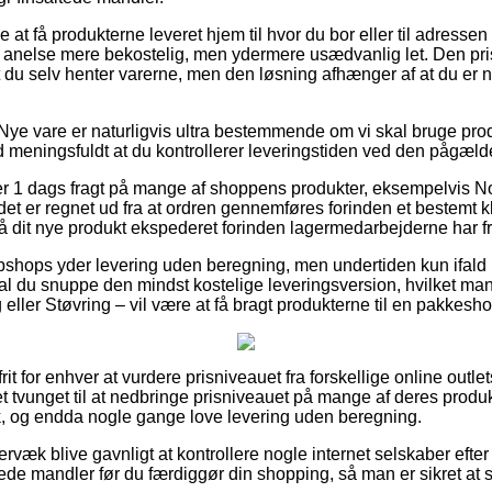
t få produkterne leveret hjem til hvor du bor eller til adressen
n anelse mere bekostelig, men ydermere usædvanlig let. Den prisb
 du selv henter varerne, men den løsning afhænger af at du er n
ye vare er naturligvis ultra bestemmende om vi skal bruge produk
ud meningsfuldt at du kontrollerer leveringstiden ved den pågæl
ver 1 dags fragt på mange af shoppens produkter, eksempelvis 
det er regnet ud fra at ordren gennemføres forinden et bestemt k
å dit nye produkt ekspederet forinden lagermedarbejderne har fr
shops yder levering uden beregning, men undertiden kun ifald m
t skal du snuppe den mindst kostelige leveringsversion, hvilket 
ller Støvring – vil være at få bragt produkterne til en pakkesho
t for enhver at vurdere prisniveauet fra forskellige online outlet
 tvunget til at nedbringe prisniveauet på mange af deres produkt
sk, og endda nogle gange love levering uden beregning.
væk blive gavnligt at kontrollere nogle internet selskaber efter
de mandler før du færdiggør din shopping, så man er sikret at sk