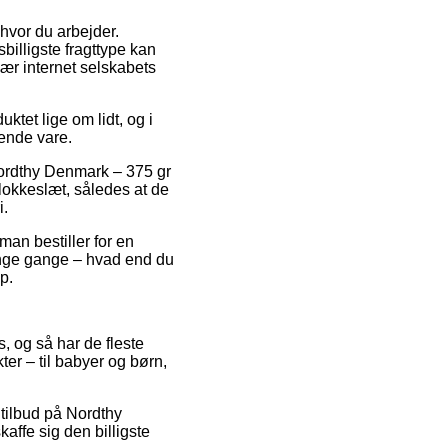
 hvor du arbejder.
illigste fragttype kan
ær internet selskabets
tet lige om lidt, og i
dende vare.
Nordthy Denmark – 375 gr
lokkeslæt, således at de
i.
an bestiller for en
mange gange – hvad end du
p.
s, og så har de fleste
er – til babyer og børn,
 tilbud på Nordthy
affe sig den billigste