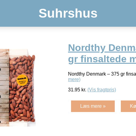
Suhrshus
Nordthy Denma
gr finsaltede 
Nordthy Denmark – 375 gr fins
mere)
31.95
kr.
(Vis fragtpris)
Læs mere »
Kø