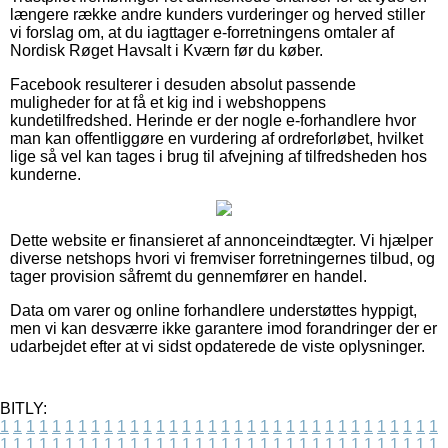
længere række andre kunders vurderinger og herved stiller
vi forslag om, at du iagttager e-forretningens omtaler af
Nordisk Røget Havsalt i Kværn før du køber.
Facebook resulterer i desuden absolut passende
muligheder for at få et kig ind i webshoppens
kundetilfredshed. Herinde er der nogle e-forhandlere hvor
man kan offentliggøre en vurdering af ordreforløbet, hvilket
lige så vel kan tages i brug til afvejning af tilfredsheden hos
kunderne.
Dette website er finansieret af annonceindtægter. Vi hjælper
diverse netshops hvori vi fremviser forretningernes tilbud, og
tager provision såfremt du gennemfører en handel.
Data om varer og online forhandlere understøttes hyppigt,
men vi kan desværre ikke garantere imod forandringer der er
udarbejdet efter at vi sidst opdaterede de viste oplysninger.
BITLY:
1
1
1
1
1
1
1
1
1
1
1
1
1
1
1
1
1
1
1
1
1
1
1
1
1
1
1
1
1
1
1
1
1
1
1
1
1
1
1
1
1
1
1
1
1
1
1
1
1
1
1
1
1
1
1
1
1
1
1
1
1
1
1
1
1
1
1
1