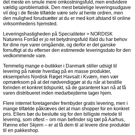
det meste en smule mere omkostningsfuld, men endvidere
vældig uproblematisk. Den mest betalelige leveringsudgave
vil dog i de fleste tilfælde være selv at hente ordren, men
den mulighed forudsætter at du er med kort afstand til online
virksomhedens hjemsted.
Leveringshastigheden på Specialiteter > NORDISK
Naturens Forråd er jo ret betydningsfuld ifald du har behov
for dine nye varer omgående, og derfor er det ganske
fornuftigt at du efterser den estimerede leveringsdato for den
vedkommende vare.
Temmelig mange e-butikker i Danmark stiller udsigt til
levering på næste hverdag på en masse produkter,
eksempelvis Nordisk Røget Havsalt i Kværn, men vær
opmærksom på at det nødvendiggør at du når at bestille
forinden et konkret tidspunkt, så de garanteret kan nå at få
varen distribueret inden medarbejderne tager hjem.
Flere internet foretagender frembyder gratis levering, men i
mange tilfælde påkræves det at man shopper for en konkret
pris. Ellers bør du beslutte sig for den billigste metode til
levering, som oftest – om man befinder sig tæt på Aarhus,
Rønne eller Skjern – er at få dem til at levere dine produkter
til en pakkeshop.