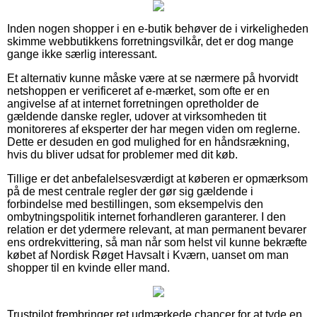
Inden nogen shopper i en e-butik behøver de i virkeligheden
skimme webbutikkens forretningsvilkår, det er dog mange
gange ikke særlig interessant.
Et alternativ kunne måske være at se nærmere på hvorvidt
netshoppen er verificeret af e-mærket, som ofte er en
angivelse af at internet forretningen opretholder de
gældende danske regler, udover at virksomheden tit
monitoreres af eksperter der har megen viden om reglerne.
Dette er desuden en god mulighed for en håndsrækning,
hvis du bliver udsat for problemer med dit køb.
Tillige er det anbefalelsesværdigt at køberen er opmærksom
på de mest centrale regler der gør sig gældende i
forbindelse med bestillingen, som eksempelvis den
ombytningspolitik internet forhandleren garanterer. I den
relation er det ydermere relevant, at man permanent bevarer
ens ordrekvittering, så man når som helst vil kunne bekræfte
købet af Nordisk Røget Havsalt i Kværn, uanset om man
shopper til en kvinde eller mand.
Trustpilot frembringer ret udmærkede chancer for at tyde en