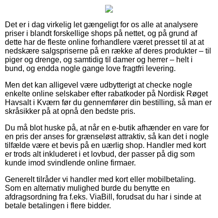
Det er i dag virkelig let gængeligt for os alle at analysere
priser i blandt forskellige shops på nettet, og på grund af
dette har de fleste online forhandlere været presset til at at
nedskære salgspriserne på en række af deres produkter – til
piger og drenge, og samtidig til damer og herrer – helt i
bund, og endda nogle gange love fragtfri levering.
Men det kan alligevel være udbytterigt at checke nogle
enkelte online selskaber efter rabatkoder på Nordisk Røget
Havsalt i Kværn før du gennemfører din bestilling, så man er
skråsikker på at opnå den bedste pris.
Du må blot huske på, at når en e-butik afhænder en vare for
en pris der anses for grænseløst attraktiv, så kan det i nogle
tilfælde være et bevis på en uærlig shop. Handler med kort
er trods alt inkluderet i et lovbud, der passer på dig som
kunde imod svindlende online firmaer.
Generelt tilråder vi handler med kort eller mobilbetaling.
Som en alternativ mulighed burde du benytte en
afdragsordning fra f.eks. ViaBill, forudsat du har i sinde at
betale betalingen i flere bidder.