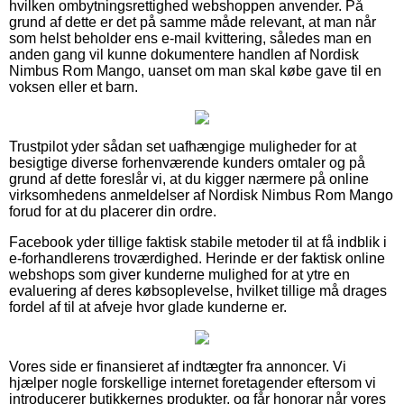
hvilken ombytningsrettighed webshoppen anvender. På
grund af dette er det på samme måde relevant, at man når
som helst beholder ens e-mail kvittering, således man en
anden gang vil kunne dokumentere handlen af Nordisk
Nimbus Rom Mango, uanset om man skal købe gave til en
voksen eller et barn.
Trustpilot yder sådan set uafhængige muligheder for at
besigtige diverse forhenværende kunders omtaler og på
grund af dette foreslår vi, at du kigger nærmere på online
virksomhedens anmeldelser af Nordisk Nimbus Rom Mango
forud for at du placerer din ordre.
Facebook yder tillige faktisk stabile metoder til at få indblik i
e-forhandlerens troværdighed. Herinde er der faktisk online
webshops som giver kunderne mulighed for at ytre en
evaluering af deres købsoplevelse, hvilket tillige må drages
fordel af til at afveje hvor glade kunderne er.
Vores side er finansieret af indtægter fra annoncer. Vi
hjælper nogle forskellige internet foretagender eftersom vi
introducerer butikkernes produkter, og får honorar når vores