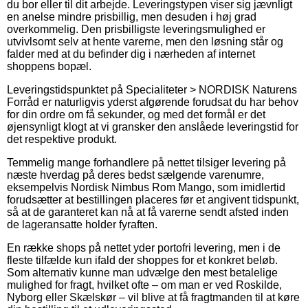
du bor eller til dit arbejde. Leveringstypen viser sig jævnligt
en anelse mindre prisbillig, men desuden i høj grad
overkommelig. Den prisbilligste leveringsmulighed er
utvivlsomt selv at hente varerne, men den løsning står og
falder med at du befinder dig i nærheden af internet
shoppens bopæl.
Leveringstidspunktet på Specialiteter > NORDISK Naturens
Forråd er naturligvis yderst afgørende forudsat du har behov
for din ordre om få sekunder, og med det formål er det
øjensynligt klogt at vi gransker den anslåede leveringstid for
det respektive produkt.
Temmelig mange forhandlere på nettet tilsiger levering på
næste hverdag på deres bedst sælgende varenumre,
eksempelvis Nordisk Nimbus Rom Mango, som imidlertid
forudsætter at bestillingen placeres før et angivent tidspunkt,
så at de garanteret kan nå at få varerne sendt afsted inden
de lageransatte holder fyraften.
En række shops på nettet yder portofri levering, men i de
fleste tilfælde kun ifald der shoppes for et konkret beløb.
Som alternativ kunne man udvælge den mest betalelige
mulighed for fragt, hvilket ofte – om man er ved Roskilde,
Nyborg eller Skælskør – vil blive at få fragtmanden til at køre