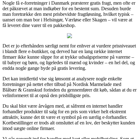
Nogle få e-forretninger i Danmark præsterer gratis fragt, men ofte er
det påkrævet at man indkøber for en bestemt sum. Desuden burde
man foretrække den mest prisbevidste fragtløsning, hvilket typisk –
uanset om man bor i Helsingør, Værløse eller Skagen – vil være at
få leveret dine varer til en pakkeshop.
Det er jo efterhånden særligt nemt for enhver at vurdere prisniveauet
i blandt flere e-butikker, og derved har en lang række internet
firmaer ikke kunne slippe for at trykke udsalgspriserne på varerne –
til babyer og børn, og ligeledes til mænd og kvinder – en hel del, og
endda nogle gange byde på gratis levering.
Det kan imidlertid vise sig lønsomt at analysere nogle enkelte
forretninger på nettet efter tilbud på Nordisk Marmelade med
Blåbær & Granskud forinden du gennemfører dit køb, sådan at du er
velinformeret til at opnå den prisbilligste pris.
Du skal blot være årvågen med, at såfremt en internet handler
forhandler produkter til salg for en pris som virker helt ekstremt
attraktiv, kunne det tit være et symbol på en uærlig e-forhandler.
Kortbestillinger er trods alt omsluttet af en lov, der beskytter kunden
imod uægte online firmaer.
Vi går generelt ind for handler med kort eller mobilbetaling. Som et