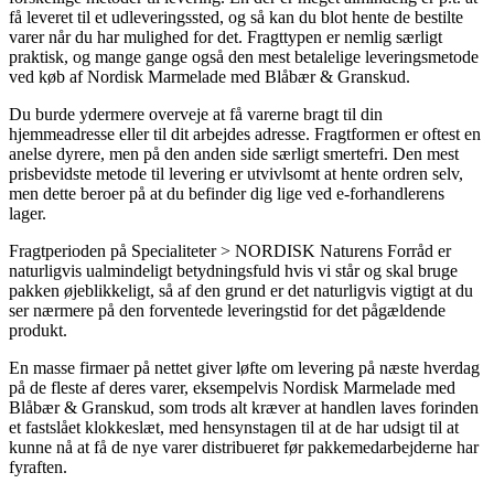
få leveret til et udleveringssted, og så kan du blot hente de bestilte
varer når du har mulighed for det. Fragttypen er nemlig særligt
praktisk, og mange gange også den mest betalelige leveringsmetode
ved køb af Nordisk Marmelade med Blåbær & Granskud.
Du burde ydermere overveje at få varerne bragt til din
hjemmeadresse eller til dit arbejdes adresse. Fragtformen er oftest en
anelse dyrere, men på den anden side særligt smertefri. Den mest
prisbevidste metode til levering er utvivlsomt at hente ordren selv,
men dette beroer på at du befinder dig lige ved e-forhandlerens
lager.
Fragtperioden på Specialiteter > NORDISK Naturens Forråd er
naturligvis ualmindeligt betydningsfuld hvis vi står og skal bruge
pakken øjeblikkeligt, så af den grund er det naturligvis vigtigt at du
ser nærmere på den forventede leveringstid for det pågældende
produkt.
En masse firmaer på nettet giver løfte om levering på næste hverdag
på de fleste af deres varer, eksempelvis Nordisk Marmelade med
Blåbær & Granskud, som trods alt kræver at handlen laves forinden
et fastslået klokkeslæt, med hensynstagen til at de har udsigt til at
kunne nå at få de nye varer distribueret før pakkemedarbejderne har
fyraften.