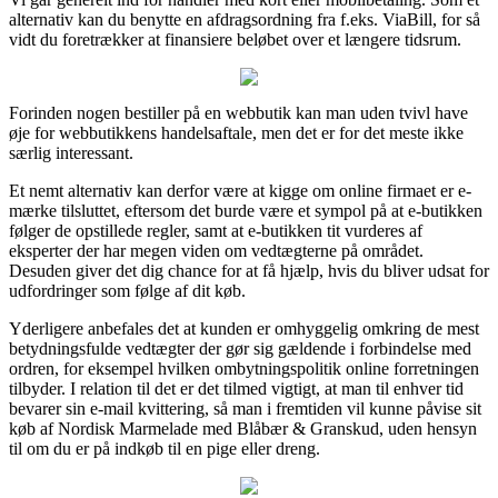
alternativ kan du benytte en afdragsordning fra f.eks. ViaBill, for så
vidt du foretrækker at finansiere beløbet over et længere tidsrum.
Forinden nogen bestiller på en webbutik kan man uden tvivl have
øje for webbutikkens handelsaftale, men det er for det meste ikke
særlig interessant.
Et nemt alternativ kan derfor være at kigge om online firmaet er e-
mærke tilsluttet, eftersom det burde være et sympol på at e-butikken
følger de opstillede regler, samt at e-butikken tit vurderes af
eksperter der har megen viden om vedtægterne på området.
Desuden giver det dig chance for at få hjælp, hvis du bliver udsat for
udfordringer som følge af dit køb.
Yderligere anbefales det at kunden er omhyggelig omkring de mest
betydningsfulde vedtægter der gør sig gældende i forbindelse med
ordren, for eksempel hvilken ombytningspolitik online forretningen
tilbyder. I relation til det er det tilmed vigtigt, at man til enhver tid
bevarer sin e-mail kvittering, så man i fremtiden vil kunne påvise sit
køb af Nordisk Marmelade med Blåbær & Granskud, uden hensyn
til om du er på indkøb til en pige eller dreng.