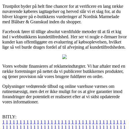
Trustpilot byder på helt fine chancer for at verificere en lang række
nuværende køberes iagttagelser og herved slår vi et slag for, at du
bliver klogere på e-butikkens vurderinger af Nordisk Marmelade
med Blåbær & Granskud inden du shopper.
Facebook fører til tillige absolut værdifulde metoder til at få et kig
ind i webbutikkens kundetilfredshed. Her ser vi nogle e-firmaer hvor
kunder kan offentliggøre en evaluering af købsoplevelsen, hvilket
lige så vel burde drages fordel af til afvejning af kundetilfredsheden.
Vores website finansieres af reklameindtægter. Vi har aftaler med en
række forretninger på nettet da vi publicerer butikkernes produkter,
og tjener provision når vores brugere fuldfører en ordre.
Oplysninger vedrørende tilbud og online varehuse værnes om
rutinemæssigt, men det er ikke muligt for os at give garantier imod
forandringer der potentielt er realiseret efter at vi sidst opdaterede
vores informationer.
BITLY:
1
1
1
1
1
1
1
1
1
1
1
1
1
1
1
1
1
1
1
1
1
1
1
1
1
1
1
1
1
1
1
1
1
1
1
1
1
1
1
1
1
1
1
1
1
1
1
1
1
1
1
1
1
1
1
1
1
1
1
1
1
1
1
1
1
1
1
1
1
1
1
1