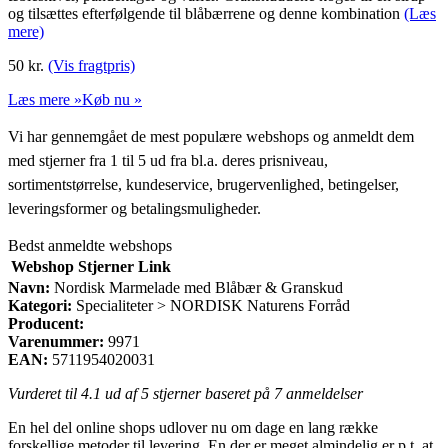
og tilsættes efterfølgende til blåbærrene og denne kombination
(Læs
mere)
50
kr.
(Vis fragtpris)
Læs mere »
Køb nu »
Vi har gennemgået de mest populære webshops og anmeldt dem
med stjerner fra 1 til 5 ud fra bl.a. deres prisniveau,
sortimentstørrelse, kundeservice, brugervenlighed, betingelser,
leveringsformer og betalingsmuligheder.
Bedst anmeldte webshops
Webshop
Stjerner
Link
Navn:
Nordisk Marmelade med Blåbær & Granskud
Kategori:
Specialiteter > NORDISK Naturens Forråd
Producent:
Varenummer:
9971
EAN:
5711954020031
Vurderet til
4.1
ud af 5 stjerner baseret på
7
anmeldelser
En hel del online shops udlover nu om dage en lang række
forskellige metoder til levering. En der er meget almindelig er p.t. at