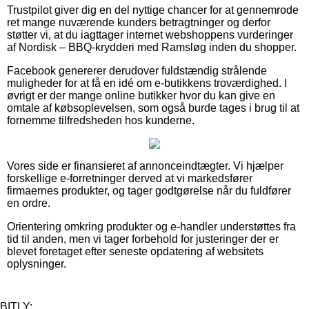
Trustpilot giver dig en del nyttige chancer for at gennemrode
ret mange nuværende kunders betragtninger og derfor
støtter vi, at du iagttager internet webshoppens vurderinger
af Nordisk – BBQ-krydderi med Ramsløg inden du shopper.
Facebook genererer derudover fuldstændig strålende
muligheder for at få en idé om e-butikkens troværdighed. I
øvrigt er der mange online butikker hvor du kan give en
omtale af købsoplevelsen, som også burde tages i brug til at
fornemme tilfredsheden hos kunderne.
Vores side er finansieret af annonceindtægter. Vi hjælper
forskellige e-forretninger derved at vi markedsfører
firmaernes produkter, og tager godtgørelse når du fuldfører
en ordre.
Orientering omkring produkter og e-handler understøttes fra
tid til anden, men vi tager forbehold for justeringer der er
blevet foretaget efter seneste opdatering af websitets
oplysninger.
BITLY: