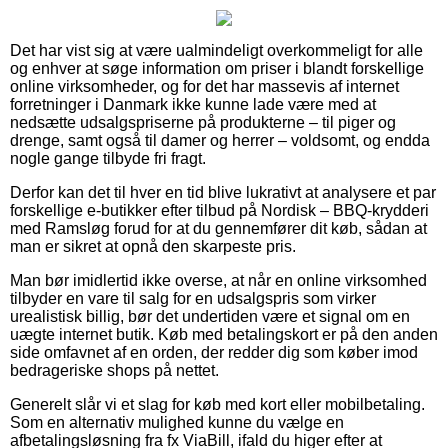
Det har vist sig at være ualmindeligt overkommeligt for alle
og enhver at søge information om priser i blandt forskellige
online virksomheder, og for det har massevis af internet
forretninger i Danmark ikke kunne lade være med at
nedsætte udsalgspriserne på produkterne – til piger og
drenge, samt også til damer og herrer – voldsomt, og endda
nogle gange tilbyde fri fragt.
Derfor kan det til hver en tid blive lukrativt at analysere et par
forskellige e-butikker efter tilbud på Nordisk – BBQ-krydderi
med Ramsløg forud for at du gennemfører dit køb, sådan at
man er sikret at opnå den skarpeste pris.
Man bør imidlertid ikke overse, at når en online virksomhed
tilbyder en vare til salg for en udsalgspris som virker
urealistisk billig, bør det undertiden være et signal om en
uægte internet butik. Køb med betalingskort er på den anden
side omfavnet af en orden, der redder dig som køber imod
bedrageriske shops på nettet.
Generelt slår vi et slag for køb med kort eller mobilbetaling.
Som en alternativ mulighed kunne du vælge en
afbetalingsløsning fra fx ViaBill, ifald du higer efter at