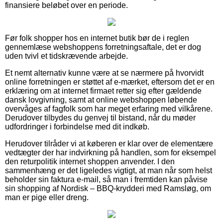
finansiere beløbet over en periode.
Før folk shopper hos en internet butik bør de i reglen
gennemlæse webshoppens forretningsaftale, det er dog
uden tvivl et tidskrævende arbejde.
Et nemt alternativ kunne være at se nærmere på hvorvidt
online forretningen er støttet af e-mærket, eftersom det er en
erklæring om at internet firmaet retter sig efter gældende
dansk lovgivning, samt at online webshoppen løbende
overvåges af fagfolk som har meget erfaring med vilkårene.
Derudover tilbydes du genvej til bistand, når du møder
udfordringer i forbindelse med dit indkøb.
Herudover tilråder vi at køberen er klar over de elementære
vedtægter der har indvirkning på handlen, som for eksempel
den returpolitik internet shoppen anvender. I den
sammenhæng er det ligeledes vigtigt, at man når som helst
beholder sin faktura e-mail, så man i fremtiden kan påvise
sin shopping af Nordisk – BBQ-krydderi med Ramsløg, om
man er pige eller dreng.