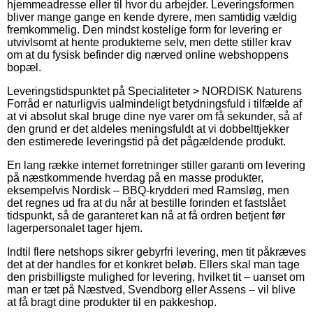
hjemmeadresse eller til hvor du arbejder. Leveringsformen
bliver mange gange en kende dyrere, men samtidig vældig
fremkommelig. Den mindst kostelige form for levering er
utvivlsomt at hente produkterne selv, men dette stiller krav
om at du fysisk befinder dig nærved online webshoppens
bopæl.
Leveringstidspunktet på Specialiteter > NORDISK Naturens
Forråd er naturligvis ualmindeligt betydningsfuld i tilfælde af
at vi absolut skal bruge dine nye varer om få sekunder, så af
den grund er det aldeles meningsfuldt at vi dobbelttjekker
den estimerede leveringstid på det pågældende produkt.
En lang række internet forretninger stiller garanti om levering
på næstkommende hverdag på en masse produkter,
eksempelvis Nordisk – BBQ-krydderi med Ramsløg, men
det regnes ud fra at du når at bestille forinden et fastslået
tidspunkt, så de garanteret kan nå at få ordren betjent før
lagerpersonalet tager hjem.
Indtil flere netshops sikrer gebyrfri levering, men tit påkræves
det at der handles for et konkret beløb. Ellers skal man tage
den prisbilligste mulighed for levering, hvilket tit – uanset om
man er tæt på Næstved, Svendborg eller Assens – vil blive
at få bragt dine produkter til en pakkeshop.