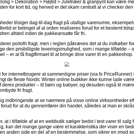
Bolig > Dekoration > Højtid > Juletræer & granpynt kan være me
en for kort tid, og herved er det skam centralt at vi checker de
eder tilsiger dag-til-dag fragt på utallige varenumre, eksempelv
rtid er betinget af at orden realiseres forud for et bestemt tids
rdren afsted inden de pakkeansatte får fri.
terer portofri fragt, men i reglen påkræves det at du indkøber fo
 den prisbilligste leveringsmulighed, som i mange tilfælde – 
– er at få fragtfirmaet til at bringe dine varer til en pakkeshop.
lt for internetbrugere at sammenligne priser (via fx PriceRunner) 
langt de fleste Nordic Winter online butikker ikke kunne lade vær
 deres produkter – til børn og babyer, og desuden også til mæn
mbyde fri fragt.
ig indbringende at se nærmere på visse online virksomheder eft
forud for at du gennemfører din handel, således at man er skråsik
, at i tilfælde af at en webbutik sælger bedst i test varer til salg
, kan det mange gange være et karakteristika der viser en be
en anden side en del af en bestemmelse, som sikrer en imod sv