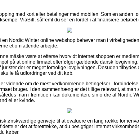
shopping med kort eller betalinger med mobilen. Som en anden l
sempel ViaBill, såfremt du ser en fordel i at finansiere beløbet
i en Nordic Winter online webshop behøver man i virkelighed
erne et omfattende arbejde.
unne måske være at efterse hvorvidt internet shoppen er medle
pol på at online firmaet efterfølger gældende dansk lovgivning, 
f jurister der er meget fortrolige lovgivningen. Desuden tilbydes d
 skulle få udfordringer ved dit køb.
øber er vidende om de mest vedkommende betingelser i forbindelse
 firmaet bruger. I den sammenhæng er det tillige relevant, at ma
, således man i fremtiden kan dokumentere sin ordre af Nordic Wi
and eller kvinde.
aktisk ønskværdige genveje til at evaluere en lang række forhen
 dette er det at foretrække, at du besigtiger internet virksomhede
du køber.