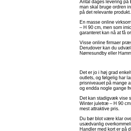
Antal dages levering på 
man skal bruge ordren ind
på det relevante produkt.
En masse online virksomh
– H 90 cm, men som imidle
garanteret kan nå at få o
Visse online firmaer præs
Derudover kan du udvælge
Nørresundby eller Hammel 
Det er jo i høj grad enke
outlets, og følgelig har 
prisniveauet på mange af
og endda nogle gange fre
Det kan stadigvæk vise s
Winter juletræ – H 90 cm 
mest attraktive pris.
Du bør blot være klar over
usædvanlig overkommelig
Handler med kort er på d