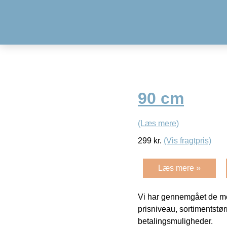
90 cm
(Læs mere)
299
kr.
(Vis fragtpris)
Læs mere »
Vi har gennemgået de mes
prisniveau, sortimentstø
betalingsmuligheder.