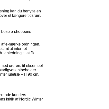
øsning kan du benytte en
 over et længere tidsrum.
en bese e-shoppens
m af e-mærke ordningen,
samt at internet
u anledning til at få
 med ordren, til eksempel
n stadigvæk bibeholder
nter juletræ – H 90 cm,
værende kunders
ns kritik af Nordic Winter