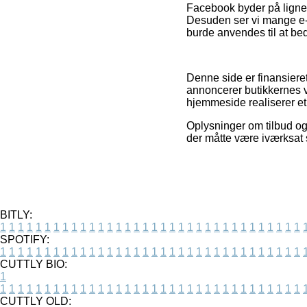
Facebook byder på lignend
Desuden ser vi mange e-bu
burde anvendes til at be
Denne side er finansieret
annoncerer butikkernes v
hjemmeside realiserer et
Oplysninger om tilbud og 
der måtte være iværksat 
BITLY:
1
1
1
1
1
1
1
1
1
1
1
1
1
1
1
1
1
1
1
1
1
1
1
1
1
1
1
1
1
1
1
1
1
1
SPOTIFY:
1
1
1
1
1
1
1
1
1
1
1
1
1
1
1
1
1
1
1
1
1
1
1
1
1
1
1
1
1
1
1
1
1
1
CUTTLY BIO:
1
1
1
1
1
1
1
1
1
1
1
1
1
1
1
1
1
1
1
1
1
1
1
1
1
1
1
1
1
1
1
1
1
1
1
CUTTLY OLD: