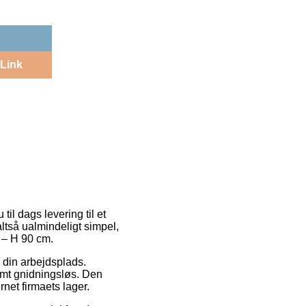
Link
til dags levering til et
altså ualmindeligt simpel,
 – H 90 cm.
å din arbejdsplads.
emt gnidningsløs. Den
rnet firmaets lager.