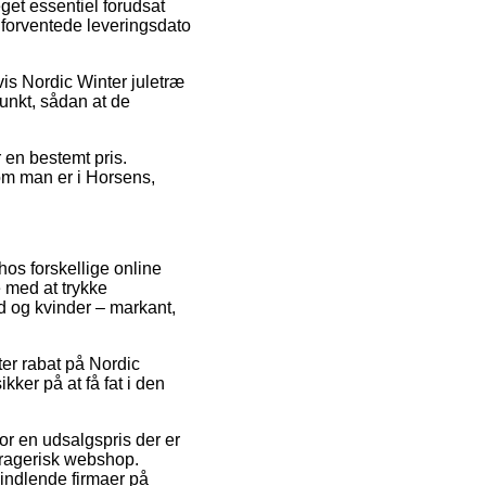
get essentiel forudsat
n forventede leveringsdato
is Nordic Winter juletræ
punkt, sådan at de
r en bestemt pris.
om man er i Horsens,
hos forskellige online
e med at trykke
d og kvinder – markant,
er rabat på Nordic
ker på at få fat i den
 for en udsalgspris der er
dragerisk webshop.
indlende firmaer på