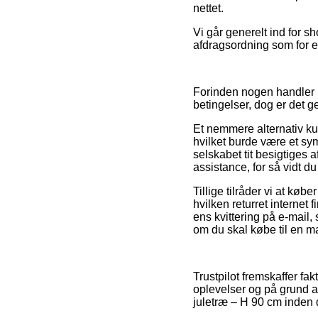
nettet.
Vi går generelt ind for 
afdragsordning som for ek
Forinden nogen handler 
betingelser, dog er det g
Et nemmere alternativ k
hvilket burde være et sym
selskabet tit besigtiges a
assistance, for så vidt du
Tillige tilråder vi at k
hvilken returret internet
ens kvittering på e-mail
om du skal købe til en m
Trustpilot fremskaffer f
oplevelser og på grund af
juletræ – H 90 cm inden 