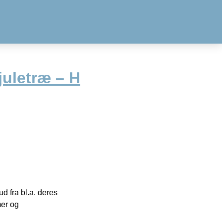
juletræ – H
 fra bl.a. deres
mer og