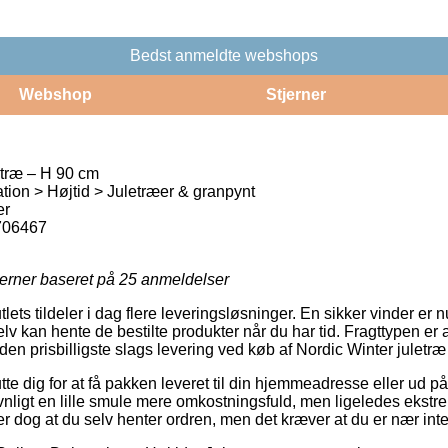
Bedst anmeldte webshops
Webshop
Stjerner
etræ – H 90 cm
tion > Højtid > Juletræer & granpynt
er
706467
jerner baseret på
25
anmeldelser
lets tildeler i dag flere leveringsløsninger. En sikker vinder er nu 
lv kan hente de bestilte produkter når du har tid. Fragttypen er 
n prisbilligste slags levering ved køb af Nordic Winter juletræ
te dig for at få pakken leveret til din hjemmeadresse eller ud p
ligt en lille smule mere omkostningsfuld, men ligeledes ekstr
er dog at du selv henter ordren, men det kræver at du er nær inte