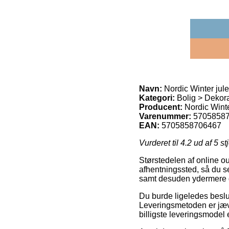
Navn:
Nordic Winter jul
Kategori:
Bolig > Dekora
Producent:
Nordic Wint
Varenummer:
5705858
EAN:
5705858706467
Vurderet til
4.2
ud af 5 st
Størstedelen af online out
afhentningssted, så du se
samt desuden ydermere de
Du burde ligeledes beslut
Leveringsmetoden er jævn
billigste leveringsmodel 