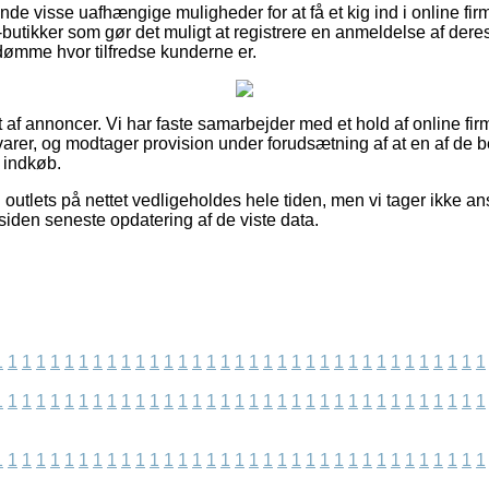
e visse uafhængige muligheder for at få et kig ind i online firm
tikker som gør det muligt at registrere en anmeldelse af deres 
dømme hvor tilfredse kunderne er.
 af annoncer. Vi har faste samarbejder med et hold af online firma
arer, og modtager provision under forudsætning af at en af de
 indkøb.
outlets på nettet vedligeholdes hele tiden, men vi tager ikke an
siden seneste opdatering af de viste data.
1
1
1
1
1
1
1
1
1
1
1
1
1
1
1
1
1
1
1
1
1
1
1
1
1
1
1
1
1
1
1
1
1
1
1
1
1
1
1
1
1
1
1
1
1
1
1
1
1
1
1
1
1
1
1
1
1
1
1
1
1
1
1
1
1
1
1
1
1
1
1
1
1
1
1
1
1
1
1
1
1
1
1
1
1
1
1
1
1
1
1
1
1
1
1
1
1
1
1
1
1
1
1
1
1