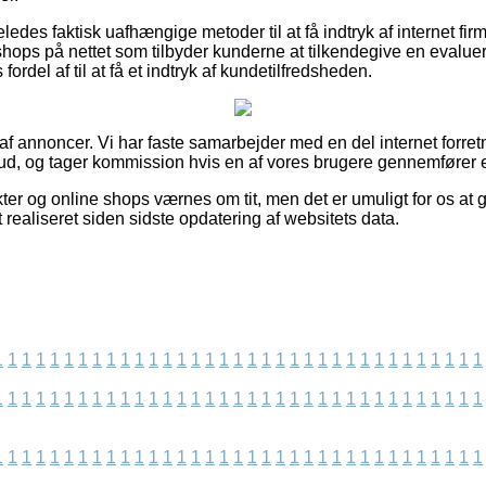
ledes faktisk uafhængige metoder til at få indtryk af internet fi
hops på nettet som tilbyder kunderne at tilkendegive en evalue
del af til at få et indtryk af kundetilfredsheden.
 af annoncer. Vi har faste samarbejder med en del internet forret
lbud, og tager kommission hvis en af vores brugere gennemfører 
er og online shops værnes om tit, men det er umuligt for os at 
t realiseret siden sidste opdatering af websitets data.
1
1
1
1
1
1
1
1
1
1
1
1
1
1
1
1
1
1
1
1
1
1
1
1
1
1
1
1
1
1
1
1
1
1
1
1
1
1
1
1
1
1
1
1
1
1
1
1
1
1
1
1
1
1
1
1
1
1
1
1
1
1
1
1
1
1
1
1
1
1
1
1
1
1
1
1
1
1
1
1
1
1
1
1
1
1
1
1
1
1
1
1
1
1
1
1
1
1
1
1
1
1
1
1
1