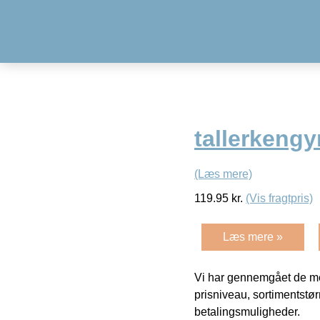
tallerkengy
(Læs mere)
119.95
kr.
(Vis fragtpris)
Læs mere »
Vi har gennemgået de mes
prisniveau, sortimentstø
betalingsmuligheder.