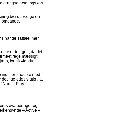
med gængse betalingskort
.
sning bør du vælge en
ere omgange.
ens handelsaftale, men
ærke ordningen, da det
 firmaet regelmæssigt
jælp, for så vidt du
le ind i forbindelse med
det ligeledes vigtigt, at
 af Nordic Play
ugeres evalueringer og
lerkengynge – Active –