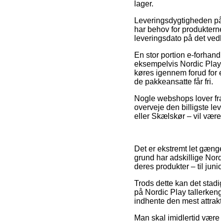
lager.
Leveringsdygtigheden på 
har behov for produkterne
leveringsdato på det v
En stor portion e-forhan
eksempelvis Nordic Play
køres igennem forud for e
de pakkeansatte får fri.
Nogle webshops lover frag
overveje den billigste l
eller Skælskør – vil være
Det er ekstremt let gængel
grund har adskillige Nor
deres produkter – til jun
Trods dette kan det stad
på Nordic Play tallerkeng
indhente den mest attrakt
Man skal imidlertid være 