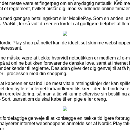
for det meste være et fingerpeg om en snydagtig netbutik. Køb 
t af et reglement, hvilket bistår dig imod svindlende online firmaer
 køb med gængse betalingskort eller MobilePay. Som en anden lø
 ViaBill, for så vidt du ser en fordel i at godtgøre beløbet af fl
 Nordic Play shop på nettet kan de ideelt set skimme webshopp
interessant.
e måske være at tjekke hvorvidt netbutikken er medlem af e-m
 på at online butikken forsvarer de danske love, samt at internet
er der kender til reglerne. Desuden giver det dig genvej til at få h
ger i processen med din shopping.
at køberen er sat ind i de mest vitale retningslinjer der kan spil
den bytteret internet forhandleren tilsikrer. I den forbindelse er 
sin ordrekvittering, så man altid vil kunne eftervise sin bestilling
 Sort, uanset om du skal købe til en pige eller dreng.
ivt fordelagtige genveje til at kortlægge en række tidligere forbr
u analyserer internet webshoppens anmeldelser af Nordic Play tal
er.