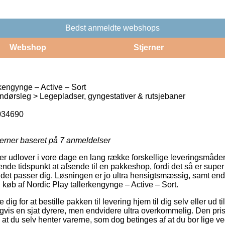
Bedst anmeldte webshops
Webshop
Stjerner
kengynge – Active – Sort
dørsleg > Legepladser, gyngestativer & rutsjebaner
034690
jerner baseret på
7
anmeldelser
ker udlover i vore dage en lang række forskellige leveringsmåder
de tidspunkt at afsende til en pakkeshop, fordi det så er super fl
 det passer dig. Løsningen er jo ultra hensigtsmæssig, samt e
ed køb af Nordic Play tallerkengynge – Active – Sort.
 dig for at bestille pakken til levering hjem til dig selv eller ud t
vis en sjat dyrere, men endvidere ultra overkommelig. Den prisb
e at du selv henter varerne, som dog betinges af at du bor lige 