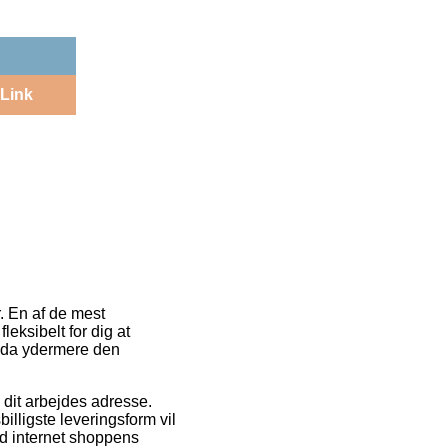
Link
. En af de mest
eksibelt for dig at
ndda ydermere den
il dit arbejdes adresse.
illigste leveringsform vil
ved internet shoppens