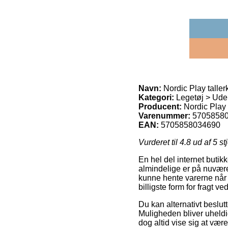
Navn:
Nordic Play taller
Kategori:
Legetøj > Uden
Producent:
Nordic Play
Varenummer:
5705858
EAN:
5705858034690
Vurderet til
4.8
ud af 5 st
En hel del internet butik
almindelige er på nuværen
kunne hente varerne når
billigste form for fragt v
Du kan alternativt beslutte
Muligheden bliver uheldig
dog altid vise sig at vær