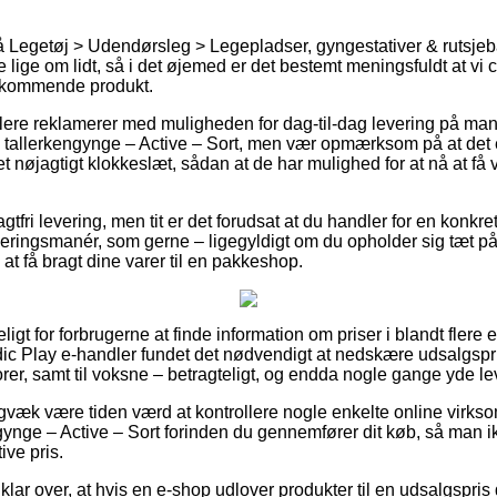
Legetøj > Udendørsleg > Legepladser, gyngestativer & rutsjeban
 lige om lidt, så i det øjemed er det bestemt meningsfuldt at vi
edkommende produkt.
dlere reklamerer med muligheden for dag-til-dag levering på man
 tallerkengynge – Active – Sort, men vær opmærksom på at det 
t nøjagtigt klokkeslæt, sådan at de har mulighed for at nå at få 
tfri levering, men tit er det forudsat at du handler for en kon
everingsmanér, som gerne – ligegyldigt om du opholder sig tæt
 at få bragt dine varer til en pakkeshop.
igt for forbrugerne at finde information om priser i blandt flere 
dic Play e-handler fundet det nødvendigt at nedskære udsalgsp
iorer, samt til voksne – betragteligt, og endda nogle gange yde l
igvæk være tiden værd at kontrollere nogle enkelte online virks
ynge – Active – Sort forinden du gennemfører dit køb, så man ikk
ive pris.
klar over, at hvis en e-shop udlover produkter til en udsalgspris 