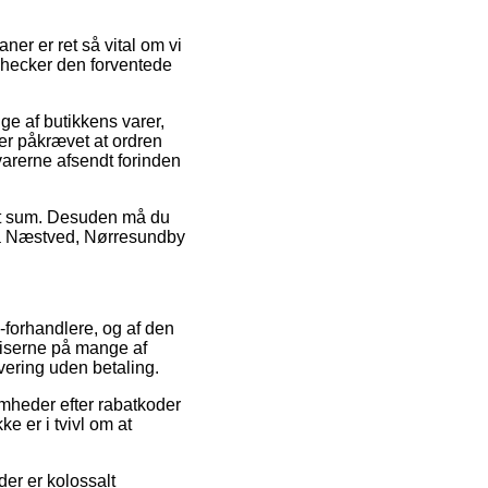
er er ret så vital om vi
 checker den forventede
ge af butikkens varer,
er påkrævet at ordren
varerne afsendt forinden
kret sum. Desuden må du
 på Næstved, Nørresundby
e-forhandlere, og af den
riserne på mange af
evering uden betaling.
omheder efter rabatkoder
e er i tvivl om at
der er kolossalt