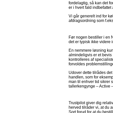
fordelagtig, så kan det 
er i hvert fald indbefatte
Vi går generelt ind for
afdragsordning som f.eks.
Før nogen bestiller i en
det er typisk ikke videre 
En nemmere løsning kunn
almindeligvis er et bevis
kontrolleres af specialist
forvoldes problemstillin
Udover dette tilrådes det 
handlen, som for eksempel 
man til enhver tid sikrer 
tallerkengynge – Active –
Trustpilot giver dig relat
herved tilråder vi, at d
Sort forud for at du bestill