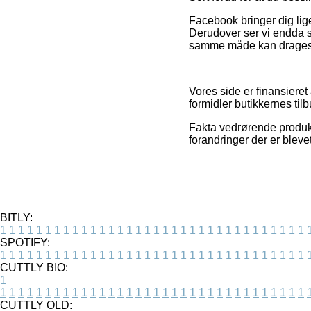
Facebook bringer dig lige
Derudover ser vi endda s
samme måde kan drages for
Vores side er finansieret
formidler butikkernes ti
Fakta vedrørende produkt
forandringer der er bleve
BITLY:
1
1
1
1
1
1
1
1
1
1
1
1
1
1
1
1
1
1
1
1
1
1
1
1
1
1
1
1
1
1
1
1
1
1
SPOTIFY:
1
1
1
1
1
1
1
1
1
1
1
1
1
1
1
1
1
1
1
1
1
1
1
1
1
1
1
1
1
1
1
1
1
1
CUTTLY BIO:
1
1
1
1
1
1
1
1
1
1
1
1
1
1
1
1
1
1
1
1
1
1
1
1
1
1
1
1
1
1
1
1
1
1
1
CUTTLY OLD: