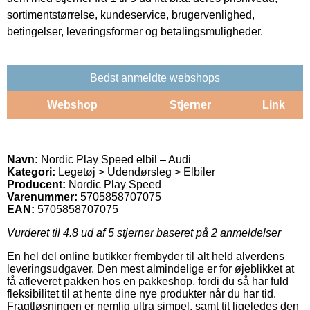
sortimentstørrelse, kundeservice, brugervenlighed,
betingelser, leveringsformer og betalingsmuligheder.
Bedst anmeldte webshops
Webshop
Stjerner
Link
Navn:
Nordic Play Speed elbil – Audi
Kategori:
Legetøj > Udendørsleg > Elbiler
Producent:
Nordic Play Speed
Varenummer:
5705858707075
EAN:
5705858707075
Vurderet til
4.8
ud af 5 stjerner baseret på
2
anmeldelser
En hel del online butikker frembyder til alt held alverdens
leveringsudgaver. Den mest almindelige er for øjeblikket at
få afleveret pakken hos en pakkeshop, fordi du så har fuld
fleksibilitet til at hente dine nye produkter når du har tid.
Fragtløsningen er nemlig ultra simpel, samt tit ligeledes den