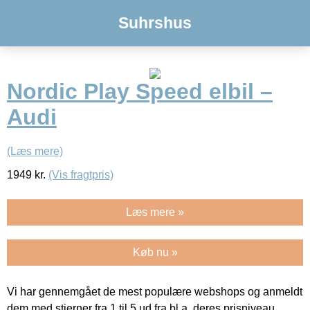
Suhrshus
Nordic Play Speed elbil –
Audi
(Læs mere)
1949
kr.
(Vis fragtpris)
Læs mere »
Køb nu »
Vi har gennemgået de mest populære webshops og anmeldt
dem med stjerner fra 1 til 5 ud fra bl.a. deres prisniveau,