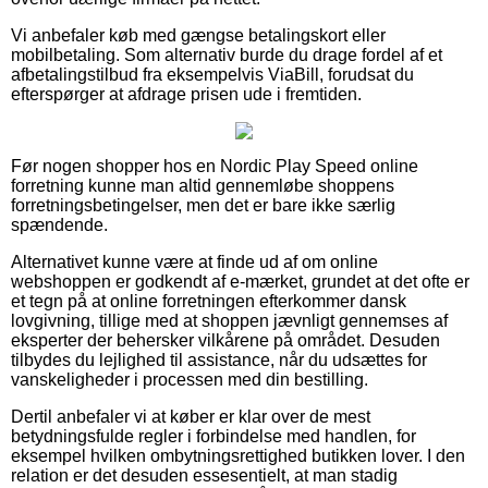
Vi anbefaler køb med gængse betalingskort eller
mobilbetaling. Som alternativ burde du drage fordel af et
afbetalingstilbud fra eksempelvis ViaBill, forudsat du
efterspørger at afdrage prisen ude i fremtiden.
Før nogen shopper hos en Nordic Play Speed online
forretning kunne man altid gennemløbe shoppens
forretningsbetingelser, men det er bare ikke særlig
spændende.
Alternativet kunne være at finde ud af om online
webshoppen er godkendt af e-mærket, grundet at det ofte er
et tegn på at online forretningen efterkommer dansk
lovgivning, tillige med at shoppen jævnligt gennemses af
eksperter der behersker vilkårene på området. Desuden
tilbydes du lejlighed til assistance, når du udsættes for
vanskeligheder i processen med din bestilling.
Dertil anbefaler vi at køber er klar over de mest
betydningsfulde regler i forbindelse med handlen, for
eksempel hvilken ombytningsrettighed butikken lover. I den
relation er det desuden essesentielt, at man stadig