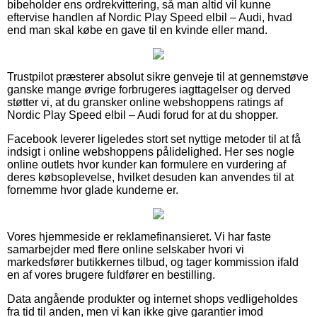
bibeholder ens ordrekvittering, så man altid vil kunne
eftervise handlen af Nordic Play Speed elbil – Audi, hvad
end man skal købe en gave til en kvinde eller mand.
Trustpilot præsterer absolut sikre genveje til at gennemstøve
ganske mange øvrige forbrugeres iagttagelser og derved
støtter vi, at du gransker online webshoppens ratings af
Nordic Play Speed elbil – Audi forud for at du shopper.
Facebook leverer ligeledes stort set nyttige metoder til at få
indsigt i online webshoppens pålidelighed. Her ses nogle
online outlets hvor kunder kan formulere en vurdering af
deres købsoplevelse, hvilket desuden kan anvendes til at
fornemme hvor glade kunderne er.
Vores hjemmeside er reklamefinansieret. Vi har faste
samarbejder med flere online selskaber hvori vi
markedsfører butikkernes tilbud, og tager kommission ifald
en af vores brugere fuldfører en bestilling.
Data angående produkter og internet shops vedligeholdes
fra tid til anden, men vi kan ikke give garantier imod