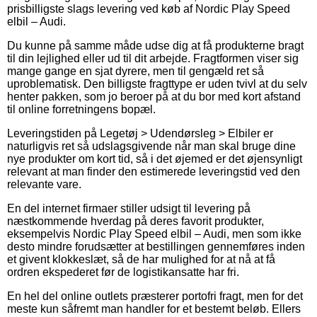
prisbilligste slags levering ved køb af Nordic Play Speed
elbil – Audi.
Du kunne på samme måde udse dig at få produkterne bragt
til din lejlighed eller ud til dit arbejde. Fragtformen viser sig
mange gange en sjat dyrere, men til gengæld ret så
uproblematisk. Den billigste fragttype er uden tvivl at du selv
henter pakken, som jo beroer på at du bor med kort afstand
til online forretningens bopæl.
Leveringstiden på Legetøj > Udendørsleg > Elbiler er
naturligvis ret så udslagsgivende når man skal bruge dine
nye produkter om kort tid, så i det øjemed er det øjensynligt
relevant at man finder den estimerede leveringstid ved den
relevante vare.
En del internet firmaer stiller udsigt til levering på
næstkommende hverdag på deres favorit produkter,
eksempelvis Nordic Play Speed elbil – Audi, men som ikke
desto mindre forudsætter at bestillingen gennemføres inden
et givent klokkeslæt, så de har mulighed for at nå at få
ordren ekspederet før de logistikansatte har fri.
En hel del online outlets præsterer portofri fragt, men for det
meste kun såfremt man handler for et bestemt beløb. Ellers