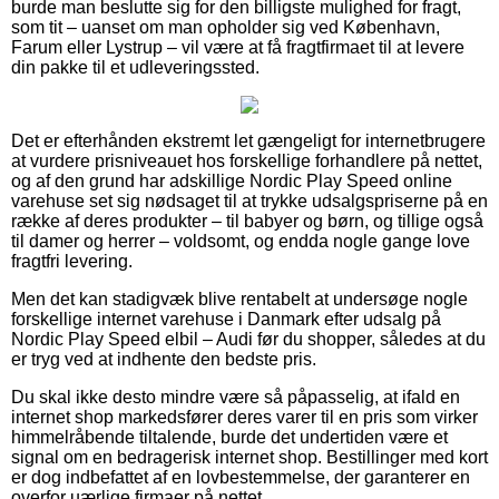
burde man beslutte sig for den billigste mulighed for fragt,
som tit – uanset om man opholder sig ved København,
Farum eller Lystrup – vil være at få fragtfirmaet til at levere
din pakke til et udleveringssted.
Det er efterhånden ekstremt let gængeligt for internetbrugere
at vurdere prisniveauet hos forskellige forhandlere på nettet,
og af den grund har adskillige Nordic Play Speed online
varehuse set sig nødsaget til at trykke udsalgspriserne på en
række af deres produkter – til babyer og børn, og tillige også
til damer og herrer – voldsomt, og endda nogle gange love
fragtfri levering.
Men det kan stadigvæk blive rentabelt at undersøge nogle
forskellige internet varehuse i Danmark efter udsalg på
Nordic Play Speed elbil – Audi før du shopper, således at du
er tryg ved at indhente den bedste pris.
Du skal ikke desto mindre være så påpasselig, at ifald en
internet shop markedsfører deres varer til en pris som virker
himmelråbende tiltalende, burde det undertiden være et
signal om en bedragerisk internet shop. Bestillinger med kort
er dog indbefattet af en lovbestemmelse, der garanterer en
overfor uærlige firmaer på nettet.