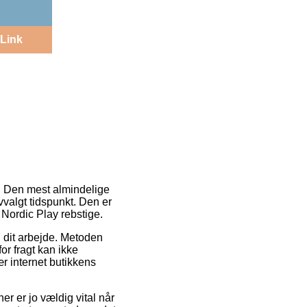
Link
ng. Den mest almindelige
vvalgt tidspunkt. Den er
 Nordic Play rebstige.
il dit arbejde. Metoden
or fragt kan ikke
r internet butikkens
r er jo vældig vital når