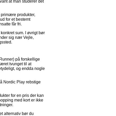
vant at man studerer det
 primære produkter,
ud for et bestemt
atte får fri.
 konkret sum. I øvrigt bør
nder sig nær Vejle,
gssted.
eRunner) på forskellige
ret tvunget til at
etydeligt, og endda nogle
 på Nordic Play rebstige
ukter for en pris der kan
Shopping med kort er ikke
tninger.
t alternativ bør du