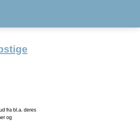
bstige
 fra bl.a. deres
mer og