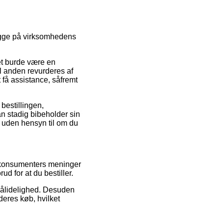
kigge på virksomhedens
et burde være en
il anden revurderes af
t få assistance, såfremt
bestillingen,
an stadig bibeholder sin
e, uden hensyn til om du
e konsumenters meninger
d for at du bestiller.
 pålidelighed. Desuden
eres køb, hvilket