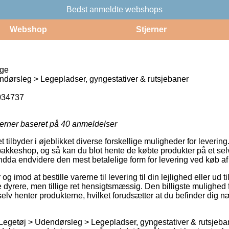
Bedst anmeldte webshops
Webshop
Stjerner
ige
dørsleg > Legepladser, gyngestativer & rutsjebaner
034737
jerner baseret på
40
anmeldelser
t tilbyder i øjeblikket diverse forskellige muligheder for leveri
n pakkeshop, og så kan du blot hente de købte produkter på et sel
ndda endvidere den mest betalelige form for levering ved køb af
g imod at bestille varerne til levering til din lejlighed eller ud t
e dyrere, men tillige ret hensigtsmæssig. Den billigste mulighed f
lv henter produkterne, hvilket forudsætter at du befinder dig næ
Legetøj > Udendørsleg > Legepladser, gyngestativer & rutsjebane