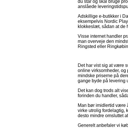
du står og skal bruge pr
anslåede leveringstidsp
Adskillige e-butikker i 
eksempelvis Nordic Play 
klokkeslæt, sådan at de h
Visse internet handler præ
man overveje den mindst k
Ringsted eller Ringkøbing
Det har vist sig at være 
online virksomheder, og p
mindske priserne på dere
gange byde på levering 
Det kan dog trods alt vise
forinden du handler, sådan
Man bør imidlertid være å
virke utrolig fordelagtig
desto mindre omsluttet af
Generelt anbefaler vi kø