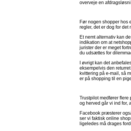
overveje en afdragsløsnin
Før nogen shopper hos e
regler, det er dog for de
Et nemt alternativ kan d
indikation om at netshop
jurister der er meget for
du udsættes for dilemmae
I øvrigt kan det anbefale
eksempelvis den returret 
kvittering på e-mail, så 
er på shopping til en pige
Trustpilot medfører fler
og herved går vi ind for,
Facebook præsterer også 
ser vi faktisk online s
ligeledes må drages forde