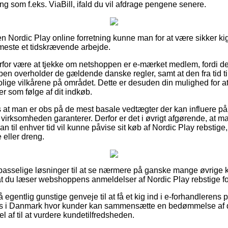
g som f.eks. ViaBill, ifald du vil afdrage pengene senere.
n Nordic Play online forretning kunne man for at være sikker 
t meste et tidskrævende arbejde.
erfor være at tjekke om netshoppen er e-mærket medlem, fordi d
pen overholder de gældende danske regler, samt at den fra tid t
trolige vilkårene på området. Dette er desuden din mulighed for a
r som følge af dit indkøb.
s at man er obs på de mest basale vedtægter der kan influere på 
virksomheden garanterer. Derfor er det i øvrigt afgørende, at m
man til enhver tid vil kunne påvise sit køb af Nordic Play rebstig
 eller dreng.
e passelige løsninger til at se nærmere på ganske mange øvrig
 at du læser webshoppens anmeldelser af Nordic Play rebstige foru
egentlig gunstige genveje til at få et kig ind i e-forhandlerens
hops i Danmark hvor kunder kan sammensætte en bedømmelse af d
l af til at vurdere kundetilfredsheden.