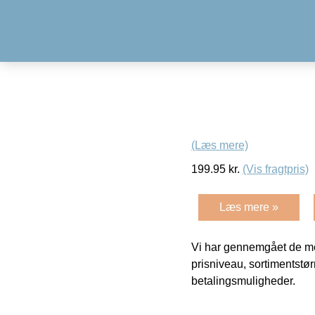
(Læs mere)
199.95
kr.
(Vis fragtpris)
Læs mere »
Vi har gennemgået de mes
prisniveau, sortimentstø
betalingsmuligheder.