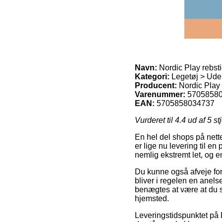
Navn:
Nordic Play rebst
Kategori:
Legetøj > Uden
Producent:
Nordic Play
Varenummer:
5705858
EAN:
5705858034737
Vurderet til
4.4
ud af 5 st
En hel del shops på nette
er lige nu levering til e
nemlig ekstremt let, og e
Du kunne også afveje for o
bliver i regelen en anels
benægtes at være at du se
hjemsted.
Leveringstidspunktet på 