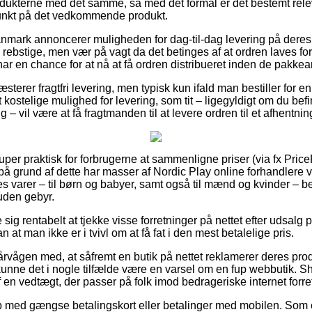
odukterne med det samme, så med det formål er det bestemt rele
unkt på det vedkommende produkt.
Danmark annoncerer muligheden for dag-til-dag levering på deres
rebstige, men vær på vagt da det betinges af at ordren laves for
ar en chance for at nå at få ordren distribueret inden de pakkeans
sterer fragtfri levering, men typisk kun ifald man bestiller for en
ostelige mulighed for levering, som tit – ligegyldigt om du befi
 – vil være at få fragtmanden til at levere ordren til et afhentnin
super praktisk for forbrugerne at sammenligne priser (via fx Pric
å grund af dette har masser af Nordic Play online forhandlere væ
s varer – til børn og babyer, samt også til mænd og kvinder – b
uden gebyr.
 sig rentabelt at tjekke visse forretninger på nettet efter udsalg
 at man ikke er i tvivl om at få fat i den mest betalelige pris.
rvågen med, at såfremt en butik på nettet reklamerer deres prod
, kunne det i nogle tilfælde være en varsel om en fup webbutik. 
 en vedtægt, der passer på folk imod bedrageriske internet forre
b med gængse betalingskort eller betalinger med mobilen. Som e