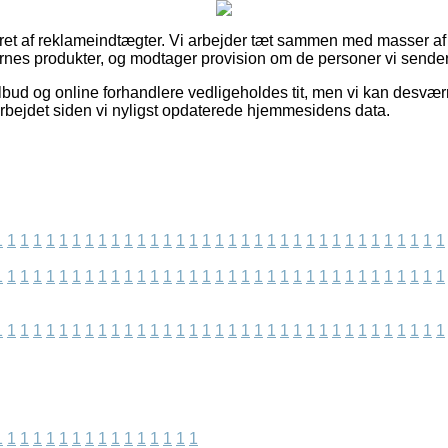
eret af reklameindtægter. Vi arbejder tæt sammen med masser a
ernes produkter, og modtager provision om de personer vi sender 
bud og online forhandlere vedligeholdes tit, men vi kan desvær
arbejdet siden vi nyligst opdaterede hjemmesidens data.
1
1
1
1
1
1
1
1
1
1
1
1
1
1
1
1
1
1
1
1
1
1
1
1
1
1
1
1
1
1
1
1
1
1
1
1
1
1
1
1
1
1
1
1
1
1
1
1
1
1
1
1
1
1
1
1
1
1
1
1
1
1
1
1
1
1
1
1
1
1
1
1
1
1
1
1
1
1
1
1
1
1
1
1
1
1
1
1
1
1
1
1
1
1
1
1
1
1
1
1
1
1
1
1
1
1
1
1
1
1
1
1
1
1
1
1
1
1
1
1
1