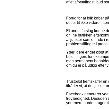
af et afbetalingstilbud so
Forud for at folk køber 
det er tit ikke videre inte
Et andet forslag kunne d
online butikken efterkomm
af jurister som er inde i 
problemstillinger i proc
Yderligere er det klogt 
bestillingen, for eksempe
man permanent beholder 
om du er på udkig efter va
Trustpilot fremskaffer en
tilråder vi, at du tjekke
Facebook genererer yderm
troværdighed. Desuden e
ydermere burde bruges til