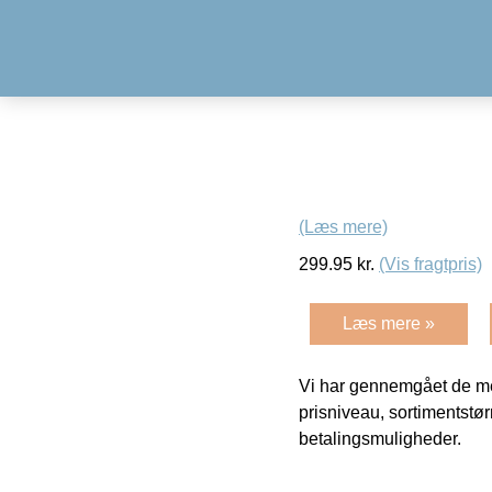
(Læs mere)
299.95
kr.
(Vis fragtpris)
Læs mere »
Vi har gennemgået de mes
prisniveau, sortimentstø
betalingsmuligheder.