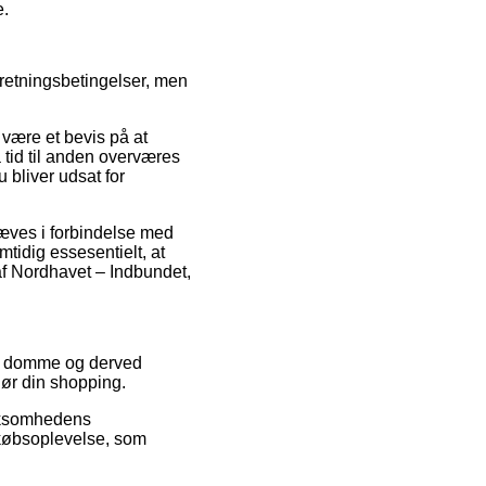
e.
rretningsbetingelser, men
være et bevis på at
 tid til anden overværes
u bliver udsat for
æves i forbindelse med
mtidig essesentielt, at
f Nordhavet – Indbundet,
res domme og derved
gør din shopping.
irksomhedens
købsoplevelse, som