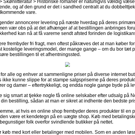
Skønlitteratur > Historiske romaner er naturligvis vældig væsen
de, og af den grund er det i sandhed centralt at du dobbelttje
edkommende vare.
agender annoncerer levering på næste hverdag på deres primære
en vær obs på at det afhænger af at bestillingen anbringes foru
kerhed kan nå at få varerne sendt afsted forinden de logistikans
ere frembyder fri fragt, men oftest påkræves det at man køber for
t kostelige leveringsmodel, der mange gange – om du bor tæt p
 køre bestillingen til et afhentningssted.
 for alle og enhver at sammenligne priser på diverse internet bu
 ikke kunne slippe for at stampe salgspriserne på deres produkte
rrer og damer – eftertrykkeligt, og endda nogle gange byde på l
e sig smart at tjekke nogle få online selskaber efter udsalg på 
in bestilling, sådan at man er sikret at indhente den bedste pri
emme, at hvis en online shop frembyder deres produkter til en pr
iden være et kendetegn på en uægte shop. Køb med betalingskort
 begunstiger folk overfor svindlende butikker på nettet.
 for køb med kort eller betalinger med mobilen. Som en anden løs