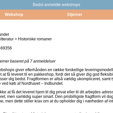
Bedst anmeldte webshops
Webshop
Stjerner
undet
tteratur > Historiske romaner
469356
jerner baseret på
7
anmeldelser
ebshops giver efterhånden en række forskellige leveringsmodell
 at få leveret til en pakkeshop, fordi det så giver dig god fleksibi
asser dig bedst. Fragtformen er altså vældig ukompliceret, samt 
e ved køb af Nordhavet – Indbundet.
e at få det leveret hjem til dig privat eller til dit arbejdes adr
et, men samtidig super smart. Den prisbilligste fragtform vil dog 
ne, men dette stiller krav om at du opholder dig i nærheden af 