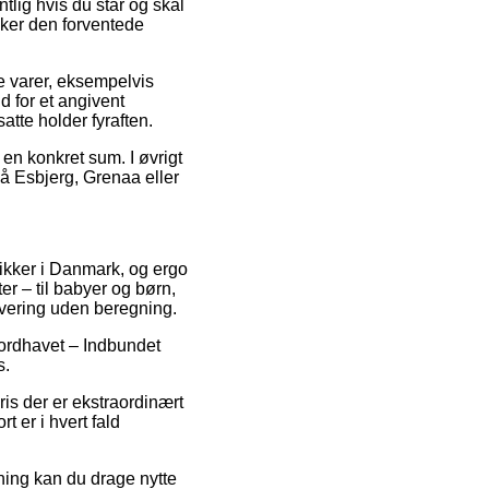
tlig hvis du står og skal
kker den forventede
 varer, eksempelvis
d for et angivent
atte holder fyraften.
 en konkret sum. I øvrigt
å Esbjerg, Grenaa eller
tikker i Danmark, og ergo
r – til babyer og børn,
evering uden beregning.
Nordhavet – Indbundet
s.
is der er ekstraordinært
 er i hvert fald
ning kan du drage nytte