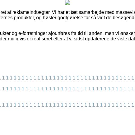
eret af reklameindtægter. Vi har et tæt samarbejde med massevi
kkernes produkter, og høster godtgørelse for så vidt de besøgend
kter og e-forretninger ajourføres fra tid til anden, men vi ønske
der muligvis er realiseret efter at vi sidst opdaterede de viste dat
1
1
1
1
1
1
1
1
1
1
1
1
1
1
1
1
1
1
1
1
1
1
1
1
1
1
1
1
1
1
1
1
1
1
1
1
1
1
1
1
1
1
1
1
1
1
1
1
1
1
1
1
1
1
1
1
1
1
1
1
1
1
1
1
1
1
1
1
1
1
1
1
1
1
1
1
1
1
1
1
1
1
1
1
1
1
1
1
1
1
1
1
1
1
1
1
1
1
1
1
1
1
1
1
1