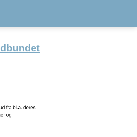
ndbundet
 fra bl.a. deres
mer og