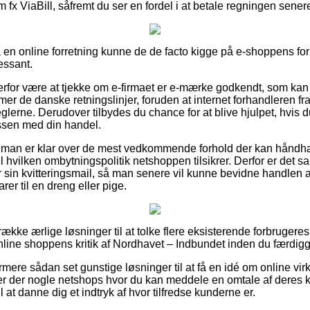
m fx ViaBill, såfremt du ser en fordel i at betale regningen sener
på en online forretning kunne de de facto kigge på e-shoppens fo
ressant.
erfor være at tjekke om e-firmaet er e-mærke godkendt, som kan 
er de danske retningslinjer, foruden at internet forhandleren fra
reglerne. Derudover tilbydes du chance for at blive hjulpet, hvis d
essen med din handel.
at man er klar over de mest vedkommende forhold der kan håndh
l hvilken ombytningspolitik netshoppen tilsikrer. Derfor er det sa
sin kvitteringsmail, så man senere vil kunne bevidne handlen a
rer til en dreng eller pige.
 række ærlige løsninger til at tolke flere eksisterende forbruge
r online shoppens kritik af Nordhavet – Indbundet inden du færdig
ere sådan set gunstige løsninger til at få en idé om online v
r der nogle netshops hvor du kan meddele en omtale af deres 
 at danne dig et indtryk af hvor tilfredse kunderne er.