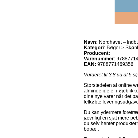
Navn:
Nordhavet – Indb
Kategori:
Bøger > Skønli
Producent:
Varenummer:
9788771
EAN:
9788771469356
Vurderet til
3.8
ud af 5 st
Størstedelen af online w
almindelige er i øjeblikket
dine nye varer når det p
letkøbte leveringsudgav
Du kan ydermere foretrækk
jævnligt en sjat mere pebr
du selv henter produkter
bopæl.