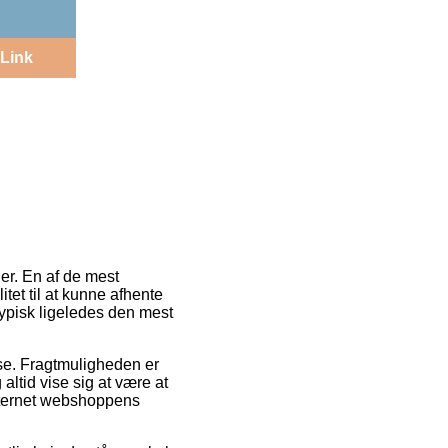
Link
er. En af de mest
litet til at kunne afhente
typisk ligeledes den mest
esse. Fragtmuligheden er
altid vise sig at være at
internet webshoppens