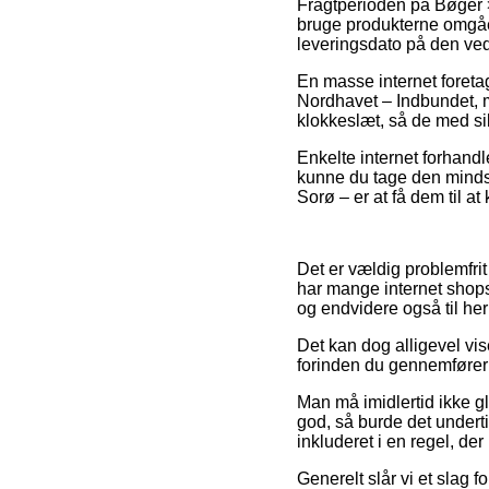
Fragtperioden på Bøger > 
bruge produkterne omgåen
leveringsdato på den v
En masse internet foret
Nordhavet – Indbundet, m
klokkeslæt, så de med sik
Enkelte internet forhandl
kunne du tage den minds
Sorø – er at få dem til at
Det er vældig problemfrit
har mange internet shops
og endvidere også til he
Det kan dog alligevel vis
forinden du gennemfører d
Man må imidlertid ikke gl
god, så burde det undert
inkluderet i en regel, der
Generelt slår vi et slag