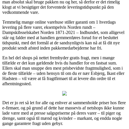
man absolut skal bruge pakken nu og her, så derfor er det rimelig
klogt at vi besigtiger det forventede leveringstidspunkt på den
vedkommende vare.
Temmelig mange online varehuse stiller garanti om 1 hverdags
levering på flere varer, eksempelvis Norden rundt –
Dampskibsselskabet Norden 1871-2021 – Indbundet, som alligevel
står og falder med at handlen gemmenføres forud for et besluttet
tidspunkt, med det formål at de sandsynligvis kan nå at få dit nye
produkt sendt afsted inden pakkemedarbejderne har fri.
En hel del shops på nettet frembyder gratis fragt, men i mange
tilfælde er det kun gældende hvis du handler for en fastsat sum.
Ellers skal man snuppe den mest prisbevidste fragtmulighed, som i
de fleste tilfælde – uden hensyn til om du er nær Esbjerg, Ikast eller
Hadsten – vil være at få fragtfirmaet til at levere din ordre til et
afhentningssted.
Det er jo ret så let for alle og enhver at sammenholde priser hos flere
e-firmaer, og på grund af dette har massevis af netshops ikke kunne
lade være med at presse salgspriserne på deres varer – til piger og
drenge, samt også til mænd og kvinder – markant, og endda nogle
gange garantere fragt uden gebyr.