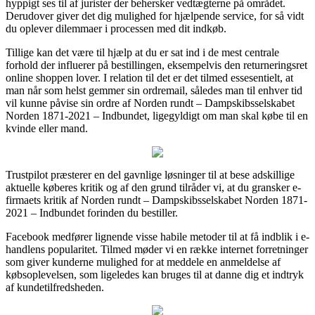
hyppigt ses til af jurister der behersker vedtægterne på området.
Derudover giver det dig mulighed for hjælpende service, for så vidt
du oplever dilemmaer i processen med dit indkøb.
Tillige kan det være til hjælp at du er sat ind i de mest centrale
forhold der influerer på bestillingen, eksempelvis den returneringsret
online shoppen lover. I relation til det er det tilmed essesentielt, at
man når som helst gemmer sin ordremail, således man til enhver tid
vil kunne påvise sin ordre af Norden rundt – Dampskibsselskabet
Norden 1871-2021 – Indbundet, ligegyldigt om man skal købe til en
kvinde eller mand.
Trustpilot præsterer en del gavnlige løsninger til at bese adskillige
aktuelle køberes kritik og af den grund tilråder vi, at du gransker e-
firmaets kritik af Norden rundt – Dampskibsselskabet Norden 1871-
2021 – Indbundet forinden du bestiller.
Facebook medfører lignende visse habile metoder til at få indblik i e-
handlens popularitet. Tilmed møder vi en række internet forretninger
som giver kunderne mulighed for at meddele en anmeldelse af
købsoplevelsen, som ligeledes kan bruges til at danne dig et indtryk
af kundetilfredsheden.