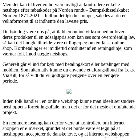
Men det kan til hver en tid være nyttigt at kontrollere enkelte
netshops efter rabatkoder på Norden rundt – Dampskibsselskabet
Norden 1871-2021 – Indbundet før du shopper, således at du er
velinformeret til at indhente den laveste pris.
Du bør dog være obs på, at ifald en online virksomhed udlover
deres produkter til en udsalgspris som kan ses som overordentlig lav,
så kan det i nogle tilfælde være et fingerpeg om en falsk online
shop. Kortbetalinger er imidlertid omsluttet af en retningslinje, som
værner folk imod uægte netshops.
Generelt går vi ind for køb med betalingskort eller betalinger med
mobilen. Som alternativ kunne du anvende et afdragstilbud fra f.eks.
ViaBill, for så vidt du vil godtgøre pengene over en længere
periode.
Inden folk handler i en online webshop kunne man ideelt set studere
netshoppens forretningsaftale, men det er for det meste et omfattende
projekt.
En nemmere løsning kan derfor være at kontrollere om internet
shoppen er e-mærket, grundet at det burde være et tegn på at
netshoppen accepterer de danske love, og at internet webshoppen