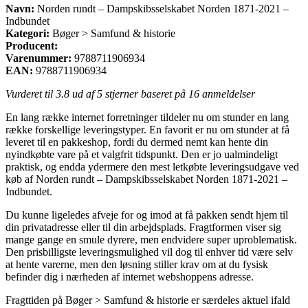
Navn:
Norden rundt – Dampskibsselskabet Norden 1871-2021 –
Indbundet
Kategori:
Bøger > Samfund & historie
Producent:
Varenummer:
9788711906934
EAN:
9788711906934
Vurderet til
3.8
ud af 5 stjerner baseret på
16
anmeldelser
En lang række internet forretninger tildeler nu om stunder en lang
række forskellige leveringstyper. En favorit er nu om stunder at få
leveret til en pakkeshop, fordi du dermed nemt kan hente din
nyindkøbte vare på et valgfrit tidspunkt. Den er jo ualmindeligt
praktisk, og endda ydermere den mest letkøbte leveringsudgave ved
køb af Norden rundt – Dampskibsselskabet Norden 1871-2021 –
Indbundet.
Du kunne ligeledes afveje for og imod at få pakken sendt hjem til
din privatadresse eller til din arbejdsplads. Fragtformen viser sig
mange gange en smule dyrere, men endvidere super uproblematisk.
Den prisbilligste leveringsmulighed vil dog til enhver tid være selv
at hente varerne, men den løsning stiller krav om at du fysisk
befinder dig i nærheden af internet webshoppens adresse.
Fragttiden på Bøger > Samfund & historie er særdeles aktuel ifald