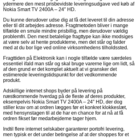
ydermere den mest prisbevidste leveringsudgave ved køb af
Nokia Smart TV 2400A – 24″ HD.
Du kunne derudover udse dig at få det leveret til din adresse
eller til dit arbejdes adresse. Fragtmetoden bliver i mange
tilfælde en smule mindre prisbillig, men derudover vældig
problemfri. Den mest betalelige fragttype kan ikke modsiges
at være selv at hente produkterne, men det står og falder
med at du bor lige ved online virksomhedens tilholdssted.
Fragttiden på Elektronik kan i nogle tilfælde være særdeles
essentiel ifald man står og skal bruge varerne lige om lidt, så
af den grund er det komplet aktuelt at vi gransker det
estimerede leveringstidspunkt for det vedkommende
produkt.
Adskillige internet shops byder på levering på
næstkommende hverdag på de fleste af deres produkter,
eksempelvis Nokia Smart TV 2400A – 24″ HD, der dog
stiller krav om at ordren lægges før et konkret klokkeslæt,
med hensynstagen til at de har en chance for at nå at få
ordren fikset før medarbejderne tager hjem.
Indtil flere internet selskaber garanterer portofri levering,
men typisk er det under betingelse af at der shoppes for et