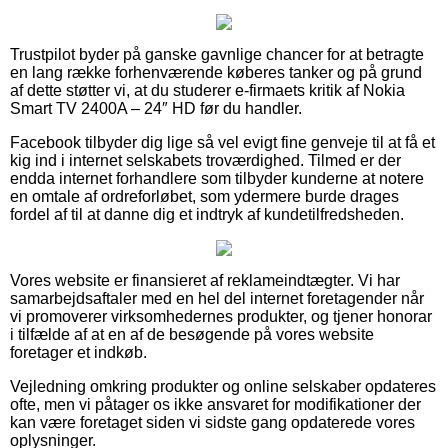
Trustpilot byder på ganske gavnlige chancer for at betragte
en lang række forhenværende køberes tanker og på grund
af dette støtter vi, at du studerer e-firmaets kritik af Nokia
Smart TV 2400A – 24″ HD før du handler.
Facebook tilbyder dig lige så vel evigt fine genveje til at få et
kig ind i internet selskabets troværdighed. Tilmed er der
endda internet forhandlere som tilbyder kunderne at notere
en omtale af ordreforløbet, som ydermere burde drages
fordel af til at danne dig et indtryk af kundetilfredsheden.
Vores website er finansieret af reklameindtægter. Vi har
samarbejdsaftaler med en hel del internet foretagender når
vi promoverer virksomhedernes produkter, og tjener honorar
i tilfælde af at en af de besøgende på vores website
foretager et indkøb.
Vejledning omkring produkter og online selskaber opdateres
ofte, men vi påtager os ikke ansvaret for modifikationer der
kan være foretaget siden vi sidste gang opdaterede vores
oplysninger.