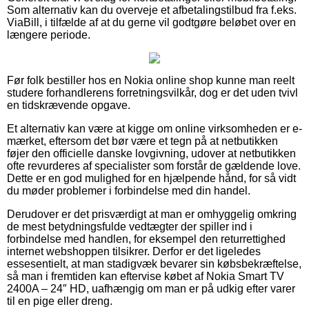
Som alternativ kan du overveje et afbetalingstilbud fra f.eks.
ViaBill, i tilfælde af at du gerne vil godtgøre beløbet over en
længere periode.
Før folk bestiller hos en Nokia online shop kunne man reelt
studere forhandlerens forretningsvilkår, dog er det uden tvivl
en tidskrævende opgave.
Et alternativ kan være at kigge om online virksomheden er e-
mærket, eftersom det bør være et tegn på at netbutikken
føjer den officielle danske lovgivning, udover at netbutikken
ofte revurderes af specialister som forstår de gældende love.
Dette er en god mulighed for en hjælpende hånd, for så vidt
du møder problemer i forbindelse med din handel.
Derudover er det prisværdigt at man er omhyggelig omkring
de mest betydningsfulde vedtægter der spiller ind i
forbindelse med handlen, for eksempel den returrettighed
internet webshoppen tilsikrer. Derfor er det ligeledes
essesentielt, at man stadigvæk bevarer sin købsbekræftelse,
så man i fremtiden kan eftervise købet af Nokia Smart TV
2400A – 24″ HD, uafhængig om man er på udkig efter varer
til en pige eller dreng.