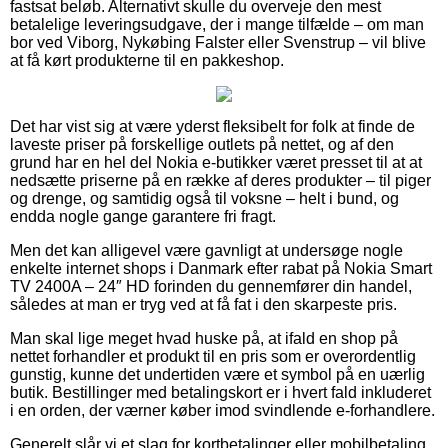
fastsat beløb. Alternativt skulle du overveje den mest
betalelige leveringsudgave, der i mange tilfælde – om man
bor ved Viborg, Nykøbing Falster eller Svenstrup – vil blive
at få kørt produkterne til en pakkeshop.
Det har vist sig at være yderst fleksibelt for folk at finde de
laveste priser på forskellige outlets på nettet, og af den
grund har en hel del Nokia e-butikker været presset til at at
nedsætte priserne på en række af deres produkter – til piger
og drenge, og samtidig også til voksne – helt i bund, og
endda nogle gange garantere fri fragt.
Men det kan alligevel være gavnligt at undersøge nogle
enkelte internet shops i Danmark efter rabat på Nokia Smart
TV 2400A – 24″ HD forinden du gennemfører din handel,
således at man er tryg ved at få fat i den skarpeste pris.
Man skal lige meget hvad huske på, at ifald en shop på
nettet forhandler et produkt til en pris som er overordentlig
gunstig, kunne det undertiden være et symbol på en uærlig
butik. Bestillinger med betalingskort er i hvert fald inkluderet
i en orden, der værner køber imod svindlende e-forhandlere.
Generelt slår vi et slag for kortbetalinger eller mobilbetaling.