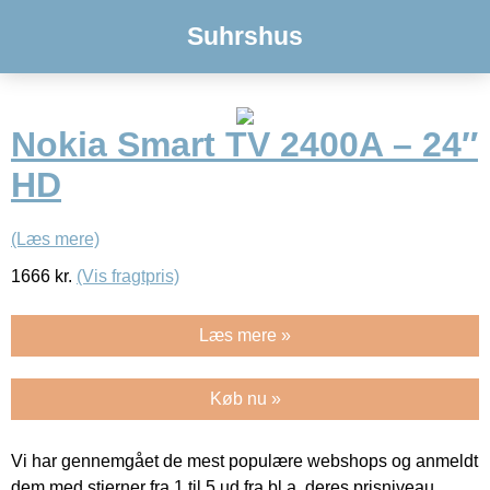
Suhrshus
Nokia Smart TV 2400A – 24″
HD
(Læs mere)
1666
kr.
(Vis fragtpris)
Læs mere »
Køb nu »
Vi har gennemgået de mest populære webshops og anmeldt
dem med stjerner fra 1 til 5 ud fra bl.a. deres prisniveau,