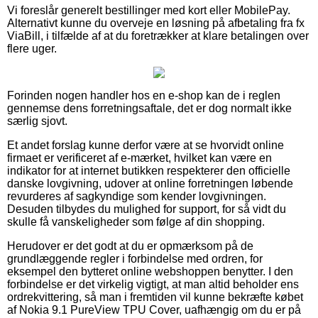
Vi foreslår generelt bestillinger med kort eller MobilePay.
Alternativt kunne du overveje en løsning på afbetaling fra fx
ViaBill, i tilfælde af at du foretrækker at klare betalingen over
flere uger.
Forinden nogen handler hos en e-shop kan de i reglen
gennemse dens forretningsaftale, det er dog normalt ikke
særlig sjovt.
Et andet forslag kunne derfor være at se hvorvidt online
firmaet er verificeret af e-mærket, hvilket kan være en
indikator for at internet butikken respekterer den officielle
danske lovgivning, udover at online forretningen løbende
revurderes af sagkyndige som kender lovgivningen.
Desuden tilbydes du mulighed for support, for så vidt du
skulle få vanskeligheder som følge af din shopping.
Herudover er det godt at du er opmærksom på de
grundlæggende regler i forbindelse med ordren, for
eksempel den bytteret online webshoppen benytter. I den
forbindelse er det virkelig vigtigt, at man altid beholder ens
ordrekvittering, så man i fremtiden vil kunne bekræfte købet
af Nokia 9.1 PureView TPU Cover, uafhængig om du er på