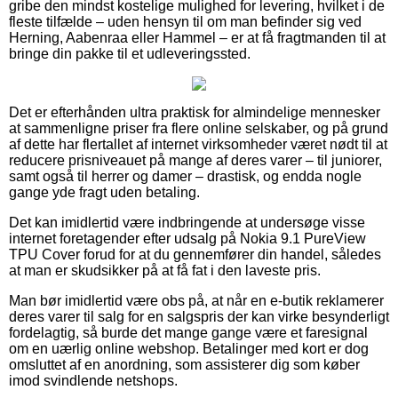
gribe den mindst kostelige mulighed for levering, hvilket i de
fleste tilfælde – uden hensyn til om man befinder sig ved
Herning, Aabenraa eller Hammel – er at få fragtmanden til at
bringe din pakke til et udleveringssted.
Det er efterhånden ultra praktisk for almindelige mennesker
at sammenligne priser fra flere online selskaber, og på grund
af dette har flertallet af internet virksomheder været nødt til at
reducere prisniveauet på mange af deres varer – til juniorer,
samt også til herrer og damer – drastisk, og endda nogle
gange yde fragt uden betaling.
Det kan imidlertid være indbringende at undersøge visse
internet foretagender efter udsalg på Nokia 9.1 PureView
TPU Cover forud for at du gennemfører din handel, således
at man er skudsikker på at få fat i den laveste pris.
Man bør imidlertid være obs på, at når en e-butik reklamerer
deres varer til salg for en salgspris der kan virke besynderligt
fordelagtig, så burde det mange gange være et faresignal
om en uærlig online webshop. Betalinger med kort er dog
omsluttet af en anordning, som assisterer dig som køber
imod svindlende netshops.