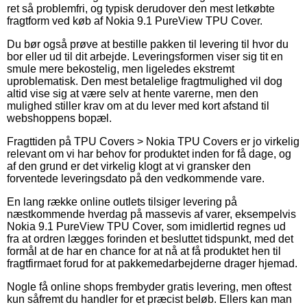
ret så problemfri, og typisk derudover den mest letkøbte
fragtform ved køb af Nokia 9.1 PureView TPU Cover.
Du bør også prøve at bestille pakken til levering til hvor du
bor eller ud til dit arbejde. Leveringsformen viser sig tit en
smule mere bekostelig, men ligeledes ekstremt
uproblematisk. Den mest betalelige fragtmulighed vil dog
altid vise sig at være selv at hente varerne, men den
mulighed stiller krav om at du lever med kort afstand til
webshoppens bopæl.
Fragttiden på TPU Covers > Nokia TPU Covers er jo virkelig
relevant om vi har behov for produktet inden for få dage, og
af den grund er det virkelig klogt at vi gransker den
forventede leveringsdato på den vedkommende vare.
En lang række online outlets tilsiger levering på
næstkommende hverdag på massevis af varer, eksempelvis
Nokia 9.1 PureView TPU Cover, som imidlertid regnes ud
fra at ordren lægges forinden et besluttet tidspunkt, med det
formål at de har en chance for at nå at få produktet hen til
fragtfirmaet forud for at pakkemedarbejderne drager hjemad.
Nogle få online shops frembyder gratis levering, men oftest
kun såfremt du handler for et præcist beløb. Ellers kan man