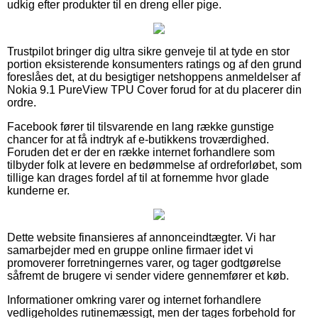
udkig efter produkter til en dreng eller pige.
Trustpilot bringer dig ultra sikre genveje til at tyde en stor
portion eksisterende konsumenters ratings og af den grund
foreslåes det, at du besigtiger netshoppens anmeldelser af
Nokia 9.1 PureView TPU Cover forud for at du placerer din
ordre.
Facebook fører til tilsvarende en lang række gunstige
chancer for at få indtryk af e-butikkens troværdighed.
Foruden det er der en række internet forhandlere som
tilbyder folk at levere en bedømmelse af ordreforløbet, som
tillige kan drages fordel af til at fornemme hvor glade
kunderne er.
Dette website finansieres af annonceindtægter. Vi har
samarbejder med en gruppe online firmaer idet vi
promoverer forretningernes varer, og tager godtgørelse
såfremt de brugere vi sender videre gennemfører et køb.
Informationer omkring varer og internet forhandlere
vedligeholdes rutinemæssigt, men der tages forbehold for