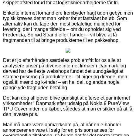
skippet afsted forud for at logistikmedarbejderne får fri.
Enkelte internet forhandlere frembyder fragt uden gebyr, men
typisk kræves det at man køber for et fastslået beløb. Som
alternativ kan du tage den mest betalelige mulighed for
levering, der i mange tilfælde – om du opholder sig ved
Fredericia, Solrød Strand eller Tønder – vil blive at få
fragtmanden til at bringe produkterne til en pakkeshop.
Det er jo efterhånden særdeles problemfrit for os alle at
analysere priser på diverse internet firmaer i Danmark, og
derved har de fleste webshops fundet det uundgåeligt at
stampe priserne på produkterne – til piger og drenge, men
også til mænd og kvinder – en hel del, og endda nogle
gange yde fragt uden betaling.
Det kan dog alligevel blive gunstigt at efterse et par internet
virksomheder i Danmark efter udsalg på Nokia 9 PureView
TPU Cover inden du køber, således at man er sikker på at få
den laveste pris.
Man må bare være opmærksom på, at når en e-handler
annoncerer en vare til salg for en pris som anses for
overordentlig tiltalende, så burde det for det meste være en