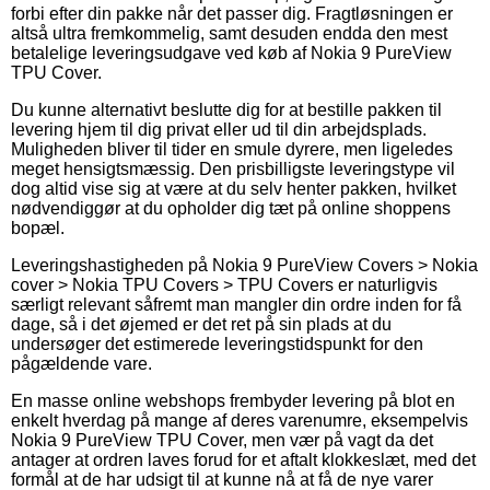
forbi efter din pakke når det passer dig. Fragtløsningen er
altså ultra fremkommelig, samt desuden endda den mest
betalelige leveringsudgave ved køb af Nokia 9 PureView
TPU Cover.
Du kunne alternativt beslutte dig for at bestille pakken til
levering hjem til dig privat eller ud til din arbejdsplads.
Muligheden bliver til tider en smule dyrere, men ligeledes
meget hensigtsmæssig. Den prisbilligste leveringstype vil
dog altid vise sig at være at du selv henter pakken, hvilket
nødvendiggør at du opholder dig tæt på online shoppens
bopæl.
Leveringshastigheden på Nokia 9 PureView Covers > Nokia
cover > Nokia TPU Covers > TPU Covers er naturligvis
særligt relevant såfremt man mangler din ordre inden for få
dage, så i det øjemed er det ret på sin plads at du
undersøger det estimerede leveringstidspunkt for den
pågældende vare.
En masse online webshops frembyder levering på blot en
enkelt hverdag på mange af deres varenumre, eksempelvis
Nokia 9 PureView TPU Cover, men vær på vagt da det
antager at ordren laves forud for et aftalt klokkeslæt, med det
formål at de har udsigt til at kunne nå at få de nye varer