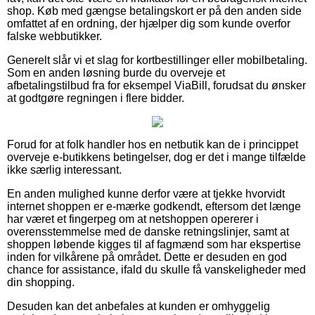
shop. Køb med gængse betalingskort er på den anden side
omfattet af en ordning, der hjælper dig som kunde overfor
falske webbutikker.
Generelt slår vi et slag for kortbestillinger eller mobilbetaling.
Som en anden løsning burde du overveje et
afbetalingstilbud fra for eksempel ViaBill, forudsat du ønsker
at godtgøre regningen i flere bidder.
Forud for at folk handler hos en netbutik kan de i princippet
overveje e-butikkens betingelser, dog er det i mange tilfælde
ikke særlig interessant.
En anden mulighed kunne derfor være at tjekke hvorvidt
internet shoppen er e-mærke godkendt, eftersom det længe
har været et fingerpeg om at netshoppen opererer i
overensstemmelse med de danske retningslinjer, samt at
shoppen løbende kigges til af fagmænd som har ekspertise
inden for vilkårene på området. Dette er desuden en god
chance for assistance, ifald du skulle få vanskeligheder med
din shopping.
Desuden kan det anbefales at kunden er omhyggelig