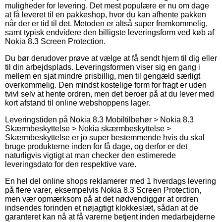
muligheder for levering. Det mest populære er nu om dage
at få leveret til en pakkeshop, hvor du kan afhente pakken
når der er tid til det. Metoden er altså super fremkommelig,
samt typisk endvidere den billigste leveringsform ved køb af
Nokia 8.3 Screen Protection.
Du bør derudover prøve at vælge at få sendt hjem til dig eller
til din arbejdsplads. Leveringsformen viser sig en gang i
mellem en sjat mindre prisbillig, men til gengæld særligt
overkommelig. Den mindst kostelige form for fragt er uden
tvivl selv at hente ordren, men det beroer på at du lever med
kort afstand til online webshoppens lager.
Leveringstiden på Nokia 8.3 Mobiltilbehør > Nokia 8.3
Skærmbeskyttelse > Nokia skærmbeskyttelse >
Skærmbeskyttelse er jo super bestemmende hvis du skal
bruge produkterne inden for få dage, og derfor er det
naturligvis vigtigt at man checker den estimerede
leveringsdato for den respektive vare.
En hel del online shops reklamerer med 1 hverdags levering
på flere varer, eksempelvis Nokia 8.3 Screen Protection,
men vær opmærksom på at det nødvendiggør at ordren
indsendes forinden et nøjagtigt klokkeslæt, sådan at de
garanteret kan nå at få varerne betjent inden medarbejderne