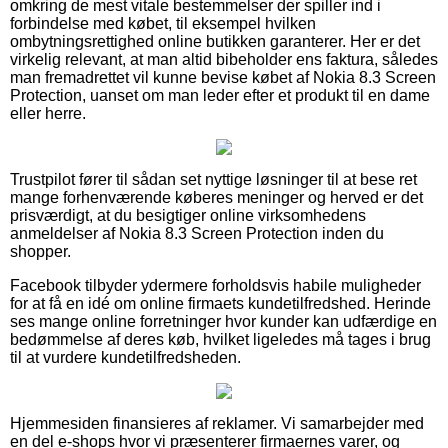
omkring de mest vitale bestemmelser der spiller ind i
forbindelse med købet, til eksempel hvilken
ombytningsrettighed online butikken garanterer. Her er det
virkelig relevant, at man altid bibeholder ens faktura, således
man fremadrettet vil kunne bevise købet af Nokia 8.3 Screen
Protection, uanset om man leder efter et produkt til en dame
eller herre.
Trustpilot fører til sådan set nyttige løsninger til at bese ret
mange forhenværende køberes meninger og herved er det
prisværdigt, at du besigtiger online virksomhedens
anmeldelser af Nokia 8.3 Screen Protection inden du
shopper.
Facebook tilbyder ydermere forholdsvis habile muligheder
for at få en idé om online firmaets kundetilfredshed. Herinde
ses mange online forretninger hvor kunder kan udfærdige en
bedømmelse af deres køb, hvilket ligeledes må tages i brug
til at vurdere kundetilfredsheden.
Hjemmesiden finansieres af reklamer. Vi samarbejder med
en del e-shops hvor vi præsenterer firmaernes varer, og