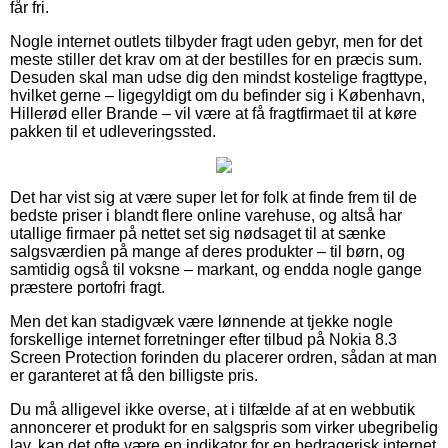
får fri.
Nogle internet outlets tilbyder fragt uden gebyr, men for det
meste stiller det krav om at der bestilles for en præcis sum.
Desuden skal man udse dig den mindst kostelige fragttype,
hvilket gerne – ligegyldigt om du befinder sig i København,
Hillerød eller Brande – vil være at få fragtfirmaet til at køre
pakken til et udleveringssted.
Det har vist sig at være super let for folk at finde frem til de
bedste priser i blandt flere online varehuse, og altså har
utallige firmaer på nettet set sig nødsaget til at sænke
salgsværdien på mange af deres produkter – til børn, og
samtidig også til voksne – markant, og endda nogle gange
præstere portofri fragt.
Men det kan stadigvæk være lønnende at tjekke nogle
forskellige internet forretninger efter tilbud på Nokia 8.3
Screen Protection forinden du placerer ordren, sådan at man
er garanteret at få den billigste pris.
Du må alligevel ikke overse, at i tilfælde af at en webbutik
annoncerer et produkt for en salgspris som virker ubegribelig
lav, kan det ofte være en indikator for en bedragerisk internet