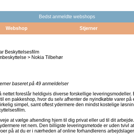
Bedst anmeldte webshops
Webshop
Stjerner
ar Beskyttelsesfilm
beskyttelse > Nokia Tilbehør
jerner baseret på
49
anmeldelser
å nettet foreslår heldigvis diverse forskellige leveringsmodeller
 til en pakkeshop, hvor du selv afhenter de nyindkøbte varer på et
irkelig simpel, samt oftest ydermere den mindst kostelige løsning
yttelsesfilm.
je at vælge afsending hjem til dig privat eller ud til dit arbejde
ydermere ret nem. Den billigste leveringsmetode er uden tvivl at
oer på at du er i nærheden af online forhandlerens arbejdslager