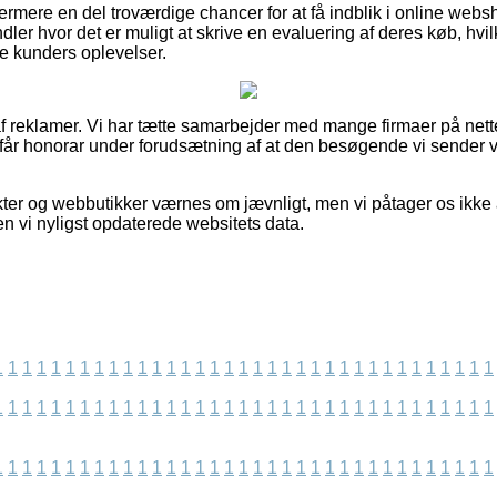
rmere en del troværdige chancer for at få indblik i online web
ndler hvor det er muligt at skrive en evaluering af deres køb, hvil
ere kunders oplevelser.
f reklamer. Vi har tætte samarbejder med mange firmaer på nett
 får honorar under forudsætning af at den besøgende vi sender 
er og webbutikker værnes om jævnligt, men vi påtager os ikke 
n vi nyligst opdaterede websitets data.
1
1
1
1
1
1
1
1
1
1
1
1
1
1
1
1
1
1
1
1
1
1
1
1
1
1
1
1
1
1
1
1
1
1
1
1
1
1
1
1
1
1
1
1
1
1
1
1
1
1
1
1
1
1
1
1
1
1
1
1
1
1
1
1
1
1
1
1
1
1
1
1
1
1
1
1
1
1
1
1
1
1
1
1
1
1
1
1
1
1
1
1
1
1
1
1
1
1
1
1
1
1
1
1
1