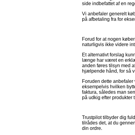
side indbefattet af en re
Vi anbefaler generelt kø
på afbetaling fra for eks
Forud for at nogen køber
naturligvis ikke videre in
Et alternativt forslag ku
længe har været en erklær
anden føres tilsyn med af
hjælpende hånd, for så v
Foruden dette anbefaler 
eksempelvis hvilken bytte
faktura, således man sen
på udkig efter produkter 
Trustpilot tilbyder dig f
tilrådes det, at du genne
din ordre.