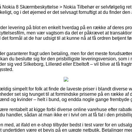
Nokia 8 Skærmbeskyttelse > Nokia Tilbehør er selvfølgelig ret s
eligt, og i det øjemed er det selvsagt fornuftigt at du finder den
yder levering på blot en enkelt hverdag på en række af deres pr
kyttelsesfilm, men vær vagtsom da det er påkrævet at transaktion
 det formål at de har udsigt til at kunne nå at få ordren betjent
er garanterer fragt uden betaling, men for det meste forudsætter
an du beslutte sig for den prisbilligste leveringsversion, som i
 sig ved Silkeborg, Lillerød eller Ebeltoft – vil blive at få frag
gssted.
ældig simpelt for folk at finde de laveste priser i blandt diverse
omheder set sig tvunget til at formindske priserne på en række af d
 mænd og kvinder – helt i bund, og endda nogle gange frembyde ge
e rentabelt at kigge forbi diverse online varehuse efter rabatk
u handler, sådan at man ikke er i tvivl om at få fat i den prisbilli
med, at ifald en e-shop tilbyder bedst i test varer for en udsal
 undertiden være et bevis på en uægte netbutik. Betalinger me