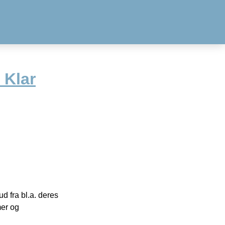
 Klar
 fra bl.a. deres
mer og