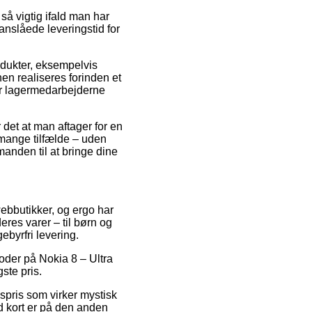
å vigtig ifald man har
 anslåede leveringstid for
odukter, eksempelvis
en realiseres forinden et
 før lagermedarbejderne
 det at man aftager for en
 mange tilfælde – uden
tmanden til at bringe dine
 webbutikker, og ergo har
eres varer – til børn og
byrfri levering.
oder på Nokia 8 – Ultra
gste pris.
gspris som virker mystisk
d kort er på den anden