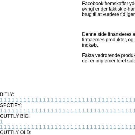
Facebook fremskaffer yde
øvrigt er der faktisk e-ha
brug til at vurdere tidlig
Denne side finansieres a
firmaernes produkter, og
indkøb.
Fakta vedrørende produkt
der er implementeret side
BITLY:
1
1
1
1
1
1
1
1
1
1
1
1
1
1
1
1
1
1
1
1
1
1
1
1
1
1
1
1
1
1
1
1
1
1
SPOTIFY:
1
1
1
1
1
1
1
1
1
1
1
1
1
1
1
1
1
1
1
1
1
1
1
1
1
1
1
1
1
1
1
1
1
1
CUTTLY BIO:
1
1
1
1
1
1
1
1
1
1
1
1
1
1
1
1
1
1
1
1
1
1
1
1
1
1
1
1
1
1
1
1
1
1
1
CUTTLY OLD: