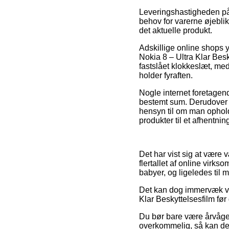
Leveringshastigheden på 
behov for varerne øjeblikk
det aktuelle produkt.
Adskillige online shops 
Nokia 8 – Ultra Klar Bes
fastslået klokkeslæt, med
holder fyraften.
Nogle internet foretagend
bestemt sum. Derudover k
hensyn til om man opholder
produkter til et afhentnin
Det har vist sig at være v
flertallet af online virks
babyer, og ligeledes til
Det kan dog immervæk vær
Klar Beskyttelsesfilm før d
Du bør bare være årvågen 
overkommelig, så kan det