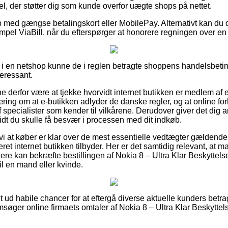
gel, der støtter dig som kunde overfor uægte shops på nettet.
b med gængse betalingskort eller MobilePay. Alternativt kan du d
empel ViaBill, når du efterspørger at honorere regningen over en
 i en netshop kunne de i reglen betragte shoppens handelsbetin
teressant.
nne derfor være at tjekke hvorvidt internet butikken er medlem af
ing om at e-butikken adlyder de danske regler, og at online forha
 specialister som kender til vilkårene. Derudover giver det dig a
idt du skulle få besvær i processen med dit indkøb.
vi at køber er klar over de mest essentielle vedtægter gældende
ret internet butikken tilbyder. Her er det samtidig relevant, at m
ere kan bekræfte bestillingen af Nokia 8 – Ultra Klar Beskyttel
til en mand eller kvinde.
uldt ud habile chancer for at eftergå diverse aktuelle kunders bet
msøger online firmaets omtaler af Nokia 8 – Ultra Klar Beskyttel