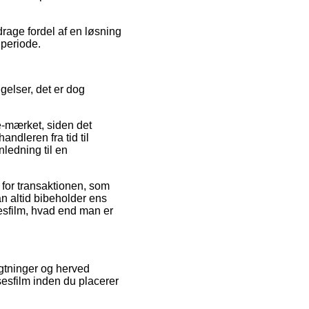
rage fordel af en løsning
 periode.
gelser, det er dog
 e-mærket, siden det
ndleren fra tid til
nledning til en
 for transaktionen, som
an altid bibeholder ens
sesfilm, hvad end man er
ragtninger og herved
sesfilm inden du placerer