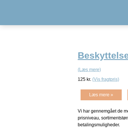
Beskyttelse
(Læs mere)
125
kr.
(Vis fragtpris)
Læs mere »
Vi har gennemgået de mes
prisniveau, sortimentstø
betalingsmuligheder.