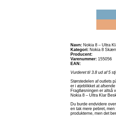
Navn:
Nokia 8 – Ultra Kl
Kategori:
Nokia 8 Skærm
Producent:
Varenummer:
155056
EAN:
Vurderet til
3.8
ud af 5 st
Størstedelen af outlets p
er i øjeblikket at afsende
Fragtløsningen er altså v
Nokia 8 – Ultra Klar Besk
Du burde endvidere overve
en tak mere pebret, men 
produkterne, men det ber