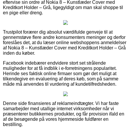
eftervise sin ordre af Nokia 8 – Kunstlæder Cover med
Kreditkort Holder – Grå, ligegyldigt om man skal shoppe til
en pige eller dreng.
Trustpilot forærer dig absolut værdifulde genveje til at
gennemstøve flere andre konsumenters meninger og derfor
foreslåes det, at du læser online webshoppens anmeldelser
af Nokia 8 – Kunstlæder Cover med Kreditkort Holder – Grå
inden du køber.
Facebook indebærer endvidere stort set strålende
muligheder for at få indblik i e-forretningens popularitet.
Herinde ses faktisk online firmaer som gør det muligt at
tilkendegive en evaluering af deres køb, som på samme
måde må anvendes til vurdering af kundetilfredsheden.
Denne side finansieres af reklameindtægter. Vi har faste
samarbejder med utallige internet virksomheder når vi
præsenterer butikkernes produkter, og får provision ifald en
af de besøgende på vores hjemmeside fuldfører en
bestilling.