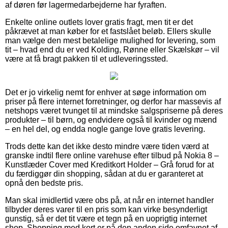
af døren før lagermedarbejderne har fyraften.
Enkelte online outlets lover gratis fragt, men tit er det
påkrævet at man køber for et fastslået beløb. Ellers skulle
man vælge den mest betalelige mulighed for levering, som
tit – hvad end du er ved Kolding, Rønne eller Skælskør – vil
være at få bragt pakken til et udleveringssted.
Det er jo virkelig nemt for enhver at søge information om
priser på flere internet forretninger, og derfor har massevis af
netshops været tvunget til at mindske salgspriserne på deres
produkter – til børn, og endvidere også til kvinder og mænd
– en hel del, og endda nogle gange love gratis levering.
Trods dette kan det ikke desto mindre være tiden værd at
granske indtil flere online varehuse efter tilbud på Nokia 8 –
Kunstlæder Cover med Kreditkort Holder – Grå forud for at
du færdiggør din shopping, sådan at du er garanteret at
opnå den bedste pris.
Man skal imidlertid være obs på, at når en internet handler
tilbyder deres varer til en pris som kan virke besynderligt
gunstig, så er det tit være et tegn på en uoprigtig internet
shop. Shopping med kort er på den anden side omfavnet af