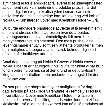
almindelig er for øjeblikket at få leveret til et udleveringssted,
så du nemt selv kan hente dine produkter præcis når det
passer dig. Løsningen er altså yderst smart, samt ofte
endvidere den mest betalelige form for levering ved køb af
Nokia 8 – Kunstlæder Cover med Kreditkort Holder – Grå.
Du burde endvidere planlægge at vælge at få leveret hjem til
din privatadresse eller til adressen hvor du arbejder.
Leveringsmetoden bliver almindeligvis lidt mere bekostelig,
men ydermere vældig smertefri. Den mest prisbevidste
leveringsmanér er utvivlsomt selv at hente produkterne, men
den mulighed afhænger af at du fysisk befinder dig i kort
afstand af e-butikkens adresse.
Antal dages levering på Nokia 8 Covers > Nokia cover >
Nokia Tilbehør er naturligvis virkelig vital forudsat vi har brug
for din ordre nu og her, så af den grund er det utvivlsomt
klogt at man kontrollerer den anslåede leveringstid for den
relevante vare.
En stor portion e-shops frembyder muligheden for dag-til-
dag levering på adskillige varenumre, eksempelvis Nokia 8
– Kunstlæder Cover med Kreditkort Holder – Grå, som
imidlertid kræver at bestillingen indsendes forinden et fast
klokkeslæt, så at de med sikkerhed kan nå at få produktet ud