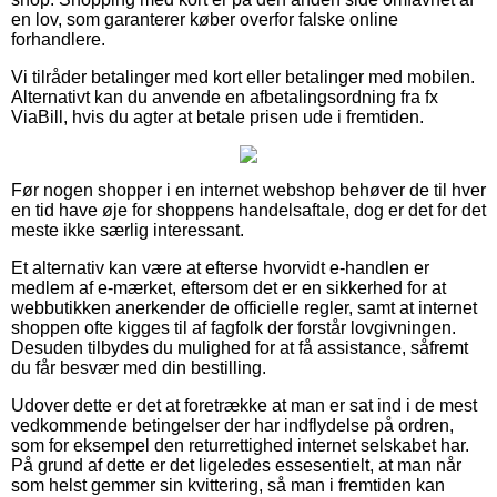
en lov, som garanterer køber overfor falske online
forhandlere.
Vi tilråder betalinger med kort eller betalinger med mobilen.
Alternativt kan du anvende en afbetalingsordning fra fx
ViaBill, hvis du agter at betale prisen ude i fremtiden.
Før nogen shopper i en internet webshop behøver de til hver
en tid have øje for shoppens handelsaftale, dog er det for det
meste ikke særlig interessant.
Et alternativ kan være at efterse hvorvidt e-handlen er
medlem af e-mærket, eftersom det er en sikkerhed for at
webbutikken anerkender de officielle regler, samt at internet
shoppen ofte kigges til af fagfolk der forstår lovgivningen.
Desuden tilbydes du mulighed for at få assistance, såfremt
du får besvær med din bestilling.
Udover dette er det at foretrække at man er sat ind i de mest
vedkommende betingelser der har indflydelse på ordren,
som for eksempel den returrettighed internet selskabet har.
På grund af dette er det ligeledes essesentielt, at man når
som helst gemmer sin kvittering, så man i fremtiden kan