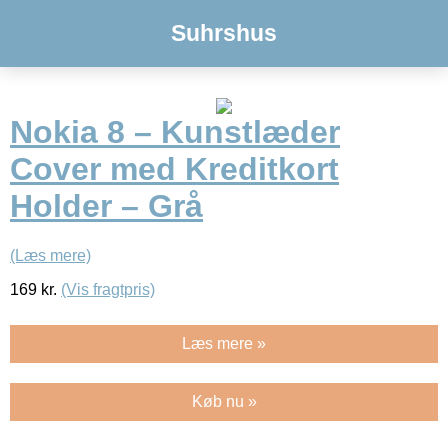
Suhrshus
Nokia 8 – Kunstlæder
Cover med Kreditkort
Holder – Grå
(Læs mere)
169
kr.
(Vis fragtpris)
Læs mere »
Køb nu »