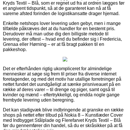
Kryds Textil – Blå, som er regnet ud fra at ordren lægges før
et angivent tidspunkt, så at de garanteret kan nå at få
varerne afsted forinden de logistikansatte drager hjemad.
Enkelte netshops lover levering uden gebyr, men i mange
tilfælde påkræves det at du handler for en bestemt pris.
Derudover må man udse dig den billigste metode til
levering, der oftest – hvad end du befinder sig i Fredericia,
Grenaa eller Hørning – er at få bragt pakken til en
pakkeshop.
Det er efterhånden rigtig ukompliceret for almindelige
mennesker at søge sig frem til priser fra diverse internet
foretagender, og med det motiv har utallige forretninger på
nettet fundet det uundgåeligt at sænke prisniveauet på en
række af deres varer – til drenge og piger, samt også til
kvinder og mænd – eftertrykkeligt, og endda nogle gange
frembyde levering uden beregning.
Det kan stadigvæk blive indbringende at granske en række
shops på nettet efter tilbud på Nokia 8 – Kunstlæder Cover
med Indbygget Stålplade og Flerefarvet Kryds Textil – Blå
før du gennemfører din handel, så du er skråsikker på at få