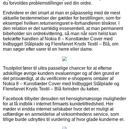
du forvoldes problemstillinger ved din ordre.
Endvidere er det smart at man er påpasselig med de mest
aktuelle bestemmelser der gælder for bestillingen, som for
eksempel hvilken returneringsret e-forhandleren tilsikrer. I
den relation er det samtidig essesentielt, at man permanent
bibeholder sin ordrekvittering, så man når som helst kan
bekræfte handlen af Nokia 8 – Kunstlæder Cover med
Indbygget Stålplade og Flerefarvet Kryds Textil – Blå, om
man søger efter varer til en herre eller dame.
Trustpilot fører til ultra passelige chancer for at efterse
adskillige øvrige kunders evalueringer og af den grund er
det prisværdigt, at du verificerer e-shoppens omtaler af
Nokia 8 – Kunstlæder Cover med Indbygget Stålplade og
Flerefarvet Kryds Textil – Blå forinden du køber.
Facebook tilbyder desuden ret hensigtsmæssige muligheder
for at få indblik i internet firmaets kundetilfredshed. Her
møder vi endda internet selskaber hvor det er muligt at
udfærdige en anmeldelse af virksomhedens service, som
tillige burde udnyttes til vurdering af hvor glade kunderne er.