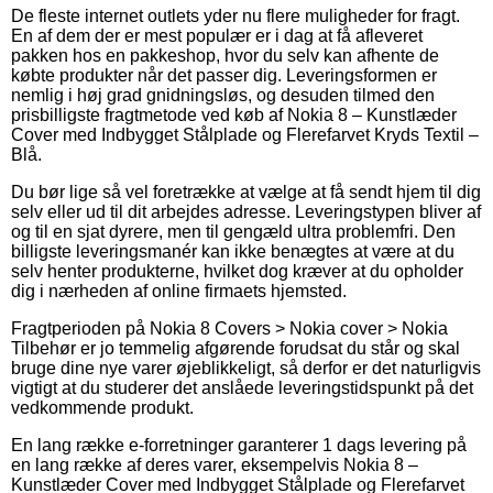
De fleste internet outlets yder nu flere muligheder for fragt.
En af dem der er mest populær er i dag at få afleveret
pakken hos en pakkeshop, hvor du selv kan afhente de
købte produkter når det passer dig. Leveringsformen er
nemlig i høj grad gnidningsløs, og desuden tilmed den
prisbilligste fragtmetode ved køb af Nokia 8 – Kunstlæder
Cover med Indbygget Stålplade og Flerefarvet Kryds Textil –
Blå.
Du bør lige så vel foretrække at vælge at få sendt hjem til dig
selv eller ud til dit arbejdes adresse. Leveringstypen bliver af
og til en sjat dyrere, men til gengæld ultra problemfri. Den
billigste leveringsmanér kan ikke benægtes at være at du
selv henter produkterne, hvilket dog kræver at du opholder
dig i nærheden af online firmaets hjemsted.
Fragtperioden på Nokia 8 Covers > Nokia cover > Nokia
Tilbehør er jo temmelig afgørende forudsat du står og skal
bruge dine nye varer øjeblikkeligt, så derfor er det naturligvis
vigtigt at du studerer det anslåede leveringstidspunkt på det
vedkommende produkt.
En lang række e-forretninger garanterer 1 dags levering på
en lang række af deres varer, eksempelvis Nokia 8 –
Kunstlæder Cover med Indbygget Stålplade og Flerefarvet