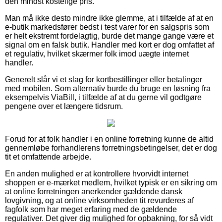
den mindst kostelige pris.
Man må ikke desto mindre ikke glemme, at i tilfælde af at en
e-butik markedsfører bedst i test varer for en salgspris som
er helt ekstremt fordelagtig, burde det mange gange være et
signal om en falsk butik. Handler med kort er dog omfattet af
et regulativ, hvilket skærmer folk imod uægte internet
handler.
Generelt slår vi et slag for kortbestillinger eller betalinger
med mobilen. Som alternativ burde du bruge en løsning fra
eksempelvis ViaBill, i tilfælde af at du gerne vil godtgøre
pengene over et længere tidsrum.
Forud for at folk handler i en online forretning kunne de altid
gennemløbe forhandlerens forretningsbetingelser, det er dog
tit et omfattende arbejde.
En anden mulighed er at kontrollere hvorvidt internet
shoppen er e-mærket medlem, hvilket typisk er en sikring om
at online forretningen anerkender gældende dansk
lovgivning, og at online virksomheden tit revurderes af
fagfolk som har meget erfaring med de gældende
regulativer. Det giver dig mulighed for opbakning, for så vidt