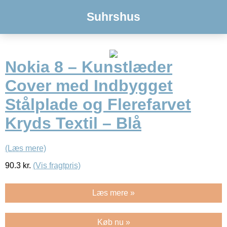
Suhrshus
Nokia 8 – Kunstlæder
Cover med Indbygget
Stålplade og Flerefarvet
Kryds Textil – Blå
(Læs mere)
90.3
kr.
(Vis fragtpris)
Læs mere »
Køb nu »