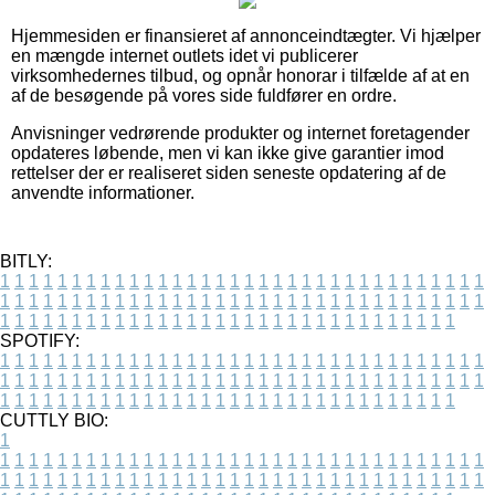
Hjemmesiden er finansieret af annonceindtægter. Vi hjælper
en mængde internet outlets idet vi publicerer
virksomhedernes tilbud, og opnår honorar i tilfælde af at en
af de besøgende på vores side fuldfører en ordre.
Anvisninger vedrørende produkter og internet foretagender
opdateres løbende, men vi kan ikke give garantier imod
rettelser der er realiseret siden seneste opdatering af de
anvendte informationer.
BITLY:
1
1
1
1
1
1
1
1
1
1
1
1
1
1
1
1
1
1
1
1
1
1
1
1
1
1
1
1
1
1
1
1
1
1
1
1
1
1
1
1
1
1
1
1
1
1
1
1
1
1
1
1
1
1
1
1
1
1
1
1
1
1
1
1
1
1
1
1
1
1
1
1
1
1
1
1
1
1
1
1
1
1
1
1
1
1
1
1
1
1
1
1
1
1
1
1
1
1
1
1
SPOTIFY:
1
1
1
1
1
1
1
1
1
1
1
1
1
1
1
1
1
1
1
1
1
1
1
1
1
1
1
1
1
1
1
1
1
1
1
1
1
1
1
1
1
1
1
1
1
1
1
1
1
1
1
1
1
1
1
1
1
1
1
1
1
1
1
1
1
1
1
1
1
1
1
1
1
1
1
1
1
1
1
1
1
1
1
1
1
1
1
1
1
1
1
1
1
1
1
1
1
1
1
1
CUTTLY BIO:
1
1
1
1
1
1
1
1
1
1
1
1
1
1
1
1
1
1
1
1
1
1
1
1
1
1
1
1
1
1
1
1
1
1
1
1
1
1
1
1
1
1
1
1
1
1
1
1
1
1
1
1
1
1
1
1
1
1
1
1
1
1
1
1
1
1
1
1
1