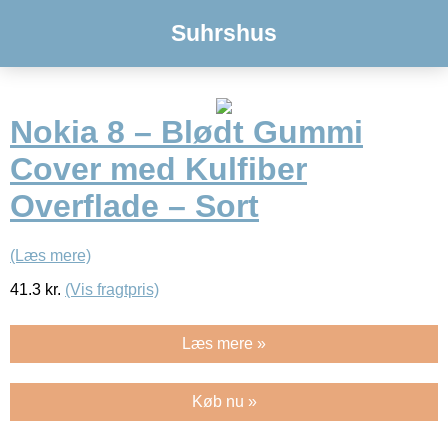
Suhrshus
Nokia 8 – Blødt Gummi
Cover med Kulfiber
Overflade – Sort
(Læs mere)
41.3
kr.
(Vis fragtpris)
Læs mere »
Køb nu »