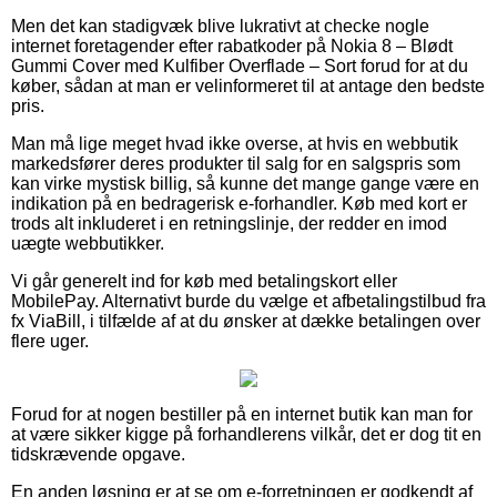
Men det kan stadigvæk blive lukrativt at checke nogle
internet foretagender efter rabatkoder på Nokia 8 – Blødt
Gummi Cover med Kulfiber Overflade – Sort forud for at du
køber, sådan at man er velinformeret til at antage den bedste
pris.
Man må lige meget hvad ikke overse, at hvis en webbutik
markedsfører deres produkter til salg for en salgspris som
kan virke mystisk billig, så kunne det mange gange være en
indikation på en bedragerisk e-forhandler. Køb med kort er
trods alt inkluderet i en retningslinje, der redder en imod
uægte webbutikker.
Vi går generelt ind for køb med betalingskort eller
MobilePay. Alternativt burde du vælge et afbetalingstilbud fra
fx ViaBill, i tilfælde af at du ønsker at dække betalingen over
flere uger.
Forud for at nogen bestiller på en internet butik kan man for
at være sikker kigge på forhandlerens vilkår, det er dog tit en
tidskrævende opgave.
En anden løsning er at se om e-forretningen er godkendt af