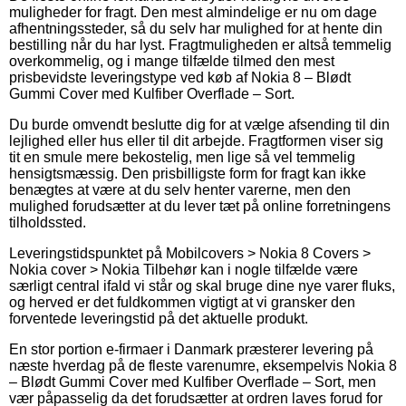
muligheder for fragt. Den mest almindelige er nu om dage
afhentningssteder, så du selv har mulighed for at hente din
bestilling når du har lyst. Fragtmuligheden er altså temmelig
overkommelig, og i mange tilfælde tilmed den mest
prisbevidste leveringstype ved køb af Nokia 8 – Blødt
Gummi Cover med Kulfiber Overflade – Sort.
Du burde omvendt beslutte dig for at vælge afsending til din
lejlighed eller hus eller til dit arbejde. Fragtformen viser sig
tit en smule mere bekostelig, men lige så vel temmelig
hensigtsmæssig. Den prisbilligste form for fragt kan ikke
benægtes at være at du selv henter varerne, men den
mulighed forudsætter at du lever tæt på online forretningens
tilholdssted.
Leveringstidspunktet på Mobilcovers > Nokia 8 Covers >
Nokia cover > Nokia Tilbehør kan i nogle tilfælde være
særligt central ifald vi står og skal bruge dine nye varer fluks,
og herved er det fuldkommen vigtigt at vi gransker den
forventede leveringstid på det aktuelle produkt.
En stor portion e-firmaer i Danmark præsterer levering på
næste hverdag på de fleste varenumre, eksempelvis Nokia 8
– Blødt Gummi Cover med Kulfiber Overflade – Sort, men
vær påpasselig da det forudsætter at ordren laves forud for