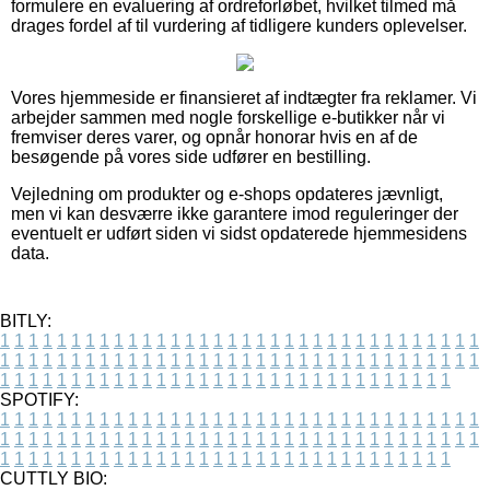
formulere en evaluering af ordreforløbet, hvilket tilmed må
drages fordel af til vurdering af tidligere kunders oplevelser.
Vores hjemmeside er finansieret af indtægter fra reklamer. Vi
arbejder sammen med nogle forskellige e-butikker når vi
fremviser deres varer, og opnår honorar hvis en af de
besøgende på vores side udfører en bestilling.
Vejledning om produkter og e-shops opdateres jævnligt,
men vi kan desværre ikke garantere imod reguleringer der
eventuelt er udført siden vi sidst opdaterede hjemmesidens
data.
BITLY:
1
1
1
1
1
1
1
1
1
1
1
1
1
1
1
1
1
1
1
1
1
1
1
1
1
1
1
1
1
1
1
1
1
1
1
1
1
1
1
1
1
1
1
1
1
1
1
1
1
1
1
1
1
1
1
1
1
1
1
1
1
1
1
1
1
1
1
1
1
1
1
1
1
1
1
1
1
1
1
1
1
1
1
1
1
1
1
1
1
1
1
1
1
1
1
1
1
1
1
1
SPOTIFY:
1
1
1
1
1
1
1
1
1
1
1
1
1
1
1
1
1
1
1
1
1
1
1
1
1
1
1
1
1
1
1
1
1
1
1
1
1
1
1
1
1
1
1
1
1
1
1
1
1
1
1
1
1
1
1
1
1
1
1
1
1
1
1
1
1
1
1
1
1
1
1
1
1
1
1
1
1
1
1
1
1
1
1
1
1
1
1
1
1
1
1
1
1
1
1
1
1
1
1
1
CUTTLY BIO: