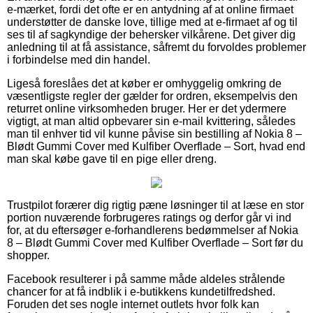
e-mærket, fordi det ofte er en antydning af at online firmaet
understøtter de danske love, tillige med at e-firmaet af og til
ses til af sagkyndige der behersker vilkårene. Det giver dig
anledning til at få assistance, såfremt du forvoldes problemer
i forbindelse med din handel.
Ligeså foreslåes det at køber er omhyggelig omkring de
væsentligste regler der gælder for ordren, eksempelvis den
returret online virksomheden bruger. Her er det ydermere
vigtigt, at man altid opbevarer sin e-mail kvittering, således
man til enhver tid vil kunne påvise sin bestilling af Nokia 8 –
Blødt Gummi Cover med Kulfiber Overflade – Sort, hvad end
man skal købe gave til en pige eller dreng.
Trustpilot forærer dig rigtig pæne løsninger til at læse en stor
portion nuværende forbrugeres ratings og derfor går vi ind
for, at du eftersøger e-forhandlerens bedømmelser af Nokia
8 – Blødt Gummi Cover med Kulfiber Overflade – Sort før du
shopper.
Facebook resulterer i på samme måde aldeles strålende
chancer for at få indblik i e-butikkens kundetilfredshed.
Foruden det ses nogle internet outlets hvor folk kan