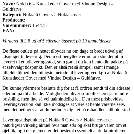
Navn:
Nokia 6 – Kunstlæder Cover med Vindue Design –
Guldfarve
Kategori:
Nokia 6 Covers > Nokia cover
Producent:
Varenummer:
154475
EAN:
Vurderet til
3.5
ud af 5 stjerner baseret på
19
anmeldelser
De fleste outlets på nettet tilbyder nu om dage et bredt udvalg af
løsninger til levering. Den mest benyttede er nu om stunder at få
leveret til et udleveringssted, som gør at du kan hente din pakke på
et selvvalgt tidspunkt. Den er altså ret så simpel, samt i mange
tilfælde tilmed den billigste metode til levering ved køb af Nokia 6 –
Kunstlæder Cover med Vindue Design – Guldfarve.
Du kunne ydermere beslutte dig for at få ordren sendt til din adresse
eller ud på dit arbejde. Muligheden bliver som oftest en sjat mindre
prisbillig, men lige så vel ualmindeligt let. Den mest prisbevidste
leveringsversion kan ikke modsiges at være at hente varerne selv,
men det betinges af at du befinder dig tæt på e-handlens tilholdssted.
Leveringstidspunktet på Nokia 6 Covers > Nokia cover er
naturligvis virkelig aktuel hvis man står og skal bruge varen om et
øjeblik, og i det øjemed er det bestemt essentielt at du kontrollerer