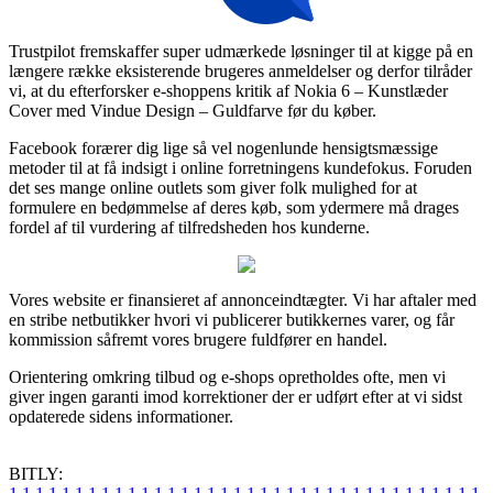
Trustpilot fremskaffer super udmærkede løsninger til at kigge på en
længere række eksisterende brugeres anmeldelser og derfor tilråder
vi, at du efterforsker e-shoppens kritik af Nokia 6 – Kunstlæder
Cover med Vindue Design – Guldfarve før du køber.
Facebook forærer dig lige så vel nogenlunde hensigtsmæssige
metoder til at få indsigt i online forretningens kundefokus. Foruden
det ses mange online outlets som giver folk mulighed for at
formulere en bedømmelse af deres køb, som ydermere må drages
fordel af til vurdering af tilfredsheden hos kunderne.
Vores website er finansieret af annonceindtægter. Vi har aftaler med
en stribe netbutikker hvori vi publicerer butikkernes varer, og får
kommission såfremt vores brugere fuldfører en handel.
Orientering omkring tilbud og e-shops opretholdes ofte, men vi
giver ingen garanti imod korrektioner der er udført efter at vi sidst
opdaterede sidens informationer.
BITLY: