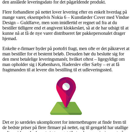
den anslåede leveringsdato for det pågældende produkt.
Flere forhandlere på nettet lover levering efter en enkelt hverdag på
mange varer, eksempelvis Nokia 6 – Kunstlæder Cover med Vindue
Design – Guldfarve, men som imidlertid er regnet ud fra at du
bestiller tidligere end et angivent klokkeslæt, så at de har udsigt til at
kunne nå at få de nye varer distribueret før pakkepersonalet drager
hjemad.
Enkelte e-firmaer byder på portofri fragt, men ofte er det påkrævet at
man bestiller for et bestemt beløb. Desuden bør du beslutte sig for
den mest betalelige leveringsmanér, hvilket oftest – ligegyldigt om
man opholder sig i København, Haderslev eller Sæby – er at få
fragtmanden til at levere din bestilling til et udleveringssted.
Det er jo særdeles ukompliceret for internetbrugere at finde frem til
de bedste priser på flere firmaer på nettet, og til gengæld har utallige