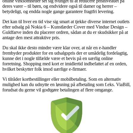
online virksomheder set sig tvunget til at reducere prisniveauet på
deres varer – til børn, og endvidere også til damer og herrer –
betydeligt, og endda nogle gange garantere fragtfri levering.
Det kan til hver en tid vise sig smart at tjekke diverse internet outlets
efter udsalg på Nokia 6 – Kunstlæder Cover med Vindue Design –
Guldfarve inden du placerer ordren, sådan at du er skudsikker på at
antage den mest attraktive pris.
Du skal ikke desto mindre være klar over, at når en e-handler
frembyder produkter for en udsalgspris der er umådelig fordelagtig,
kunne det i nogle tilfælde være et bevis på en uærlig online
forretning. Shopping med kort er imidlertid indbefattet af en orden,
hvilket beskytter folk imod uærlige e-firmaer.
Vi tilråder kortbestillinger eller mobilbetaling. Som en alternativ
mulighed kan du udnytte en løsning på afbetaling som f.eks. ViaBill,
forudsat du gerne vil godtgøre betalingen af flere omgange.