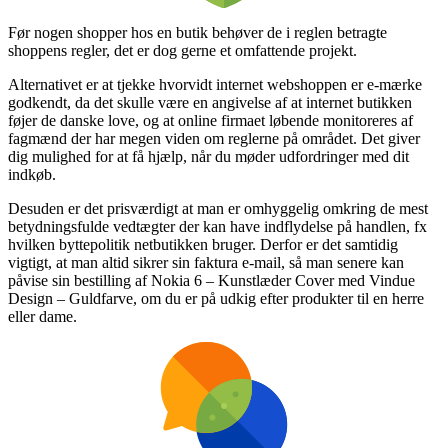
Før nogen shopper hos en butik behøver de i reglen betragte
shoppens regler, det er dog gerne et omfattende projekt.
Alternativet er at tjekke hvorvidt internet webshoppen er e-mærke
godkendt, da det skulle være en angivelse af at internet butikken
føjer de danske love, og at online firmaet løbende monitoreres af
fagmænd der har megen viden om reglerne på området. Det giver
dig mulighed for at få hjælp, når du møder udfordringer med dit
indkøb.
Desuden er det prisværdigt at man er omhyggelig omkring de mest
betydningsfulde vedtægter der kan have indflydelse på handlen, fx
hvilken byttepolitik netbutikken bruger. Derfor er det samtidig
vigtigt, at man altid sikrer sin faktura e-mail, så man senere kan
påvise sin bestilling af Nokia 6 – Kunstlæder Cover med Vindue
Design – Guldfarve, om du er på udkig efter produkter til en herre
eller dame.