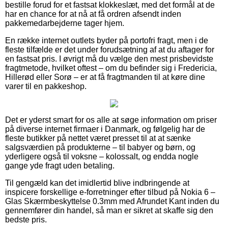
bestille forud for et fastsat klokkeslæt, med det formål at de
har en chance for at nå at få ordren afsendt inden
pakkemedarbejderne tager hjem.
En række internet outlets byder på portofri fragt, men i de
fleste tilfælde er det under forudsætning af at du aftager for
en fastsat pris. I øvrigt må du vælge den mest prisbevidste
fragtmetode, hvilket oftest – om du befinder sig i Fredericia,
Hillerød eller Sorø – er at få fragtmanden til at køre dine
varer til en pakkeshop.
Det er yderst smart for os alle at søge information om priser
på diverse internet firmaer i Danmark, og følgelig har de
fleste butikker på nettet været presset til at at sænke
salgsværdien på produkterne – til babyer og børn, og
yderligere også til voksne – kolossalt, og endda nogle
gange yde fragt uden betaling.
Til gengæld kan det imidlertid blive indbringende at
inspicere forskellige e-forretninger efter tilbud på Nokia 6 –
Glas Skærmbeskyttelse 0.3mm med Afrundet Kant inden du
gennemfører din handel, så man er sikret at skaffe sig den
bedste pris.