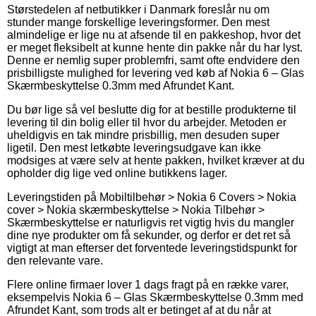
Størstedelen af netbutikker i Danmark foreslår nu om
stunder mange forskellige leveringsformer. Den mest
almindelige er lige nu at afsende til en pakkeshop, hvor det
er meget fleksibelt at kunne hente din pakke når du har lyst.
Denne er nemlig super problemfri, samt ofte endvidere den
prisbilligste mulighed for levering ved køb af Nokia 6 – Glas
Skærmbeskyttelse 0.3mm med Afrundet Kant.
Du bør lige så vel beslutte dig for at bestille produkterne til
levering til din bolig eller til hvor du arbejder. Metoden er
uheldigvis en tak mindre prisbillig, men desuden super
ligetil. Den mest letkøbte leveringsudgave kan ikke
modsiges at være selv at hente pakken, hvilket kræver at du
opholder dig lige ved online butikkens lager.
Leveringstiden på Mobiltilbehør > Nokia 6 Covers > Nokia
cover > Nokia skærmbeskyttelse > Nokia Tilbehør >
Skærmbeskyttelse er naturligvis ret vigtig hvis du mangler
dine nye produkter om få sekunder, og derfor er det ret så
vigtigt at man efterser det forventede leveringstidspunkt for
den relevante vare.
Flere online firmaer lover 1 dags fragt på en række varer,
eksempelvis Nokia 6 – Glas Skærmbeskyttelse 0.3mm med
Afrundet Kant, som trods alt er betinget af at du når at