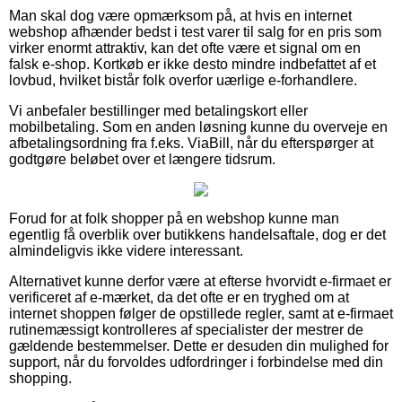
Man skal dog være opmærksom på, at hvis en internet
webshop afhænder bedst i test varer til salg for en pris som
virker enormt attraktiv, kan det ofte være et signal om en
falsk e-shop. Kortkøb er ikke desto mindre indbefattet af et
lovbud, hvilket bistår folk overfor uærlige e-forhandlere.
Vi anbefaler bestillinger med betalingskort eller
mobilbetaling. Som en anden løsning kunne du overveje en
afbetalingsordning fra f.eks. ViaBill, når du efterspørger at
godtgøre beløbet over et længere tidsrum.
Forud for at folk shopper på en webshop kunne man
egentlig få overblik over butikkens handelsaftale, dog er det
almindeligvis ikke videre interessant.
Alternativet kunne derfor være at efterse hvorvidt e-firmaet er
verificeret af e-mærket, da det ofte er en tryghed om at
internet shoppen følger de opstillede regler, samt at e-firmaet
rutinemæssigt kontrolleres af specialister der mestrer de
gældende bestemmelser. Dette er desuden din mulighed for
support, når du forvoldes udfordringer i forbindelse med din
shopping.