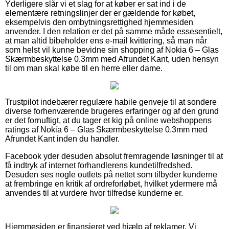
Yderligere slår vi et slag for at køber er sat ind i de
elementære retningslinjer der er gældende for købet,
eksempelvis den ombytningsrettighed hjemmesiden
anvender. I den relation er det på samme måde essesentielt,
at man altid bibeholder ens e-mail kvittering, så man når
som helst vil kunne bevidne sin shopping af Nokia 6 – Glas
Skærmbeskyttelse 0.3mm med Afrundet Kant, uden hensyn
til om man skal købe til en herre eller dame.
Trustpilot indebærer regulære habile genveje til at sondere
diverse forhenværende brugeres erfaringer og af den grund
er det fornuftigt, at du tager et kig på online webshoppens
ratings af Nokia 6 – Glas Skærmbeskyttelse 0.3mm med
Afrundet Kant inden du handler.
Facebook yder desuden absolut fremragende løsninger til at
få indtryk af internet forhandlerens kundetilfredshed.
Desuden ses nogle outlets på nettet som tilbyder kunderne
at frembringe en kritik af ordreforløbet, hvilket ydermere må
anvendes til at vurdere hvor tilfredse kunderne er.
Hjemmesiden er finansieret ved hjælp af reklamer. Vi