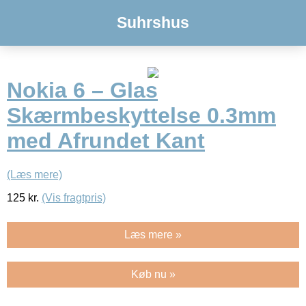
Suhrshus
Nokia 6 – Glas
Skærmbeskyttelse 0.3mm
med Afrundet Kant
(Læs mere)
125
kr.
(Vis fragtpris)
Læs mere »
Køb nu »