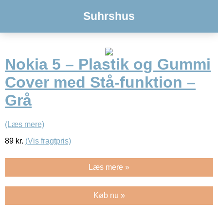
Suhrshus
Nokia 5 – Plastik og Gummi
Cover med Stå-funktion –
Grå
(Læs mere)
89
kr.
(Vis fragtpris)
Læs mere »
Køb nu »