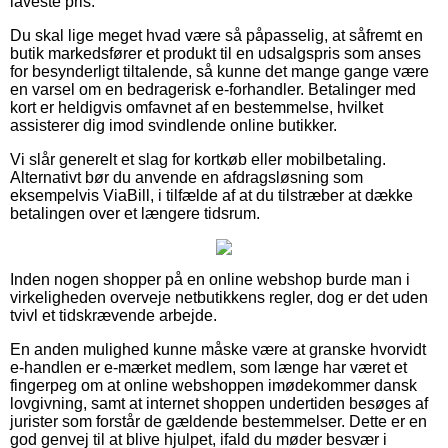
laveste pris.
Du skal lige meget hvad være så påpasselig, at såfremt en
butik markedsfører et produkt til en udsalgspris som anses
for besynderligt tiltalende, så kunne det mange gange være
en varsel om en bedragerisk e-forhandler. Betalinger med
kort er heldigvis omfavnet af en bestemmelse, hvilket
assisterer dig imod svindlende online butikker.
Vi slår generelt et slag for kortkøb eller mobilbetaling.
Alternativt bør du anvende en afdragsløsning som
eksempelvis ViaBill, i tilfælde af at du tilstræber at dække
betalingen over et længere tidsrum.
Inden nogen shopper på en online webshop burde man i
virkeligheden overveje netbutikkens regler, dog er det uden
tvivl et tidskrævende arbejde.
En anden mulighed kunne måske være at granske hvorvidt
e-handlen er e-mærket medlem, som længe har været et
fingerpeg om at online webshoppen imødekommer dansk
lovgivning, samt at internet shoppen undertiden besøges af
jurister som forstår de gældende bestemmelser. Dette er en
god genvej til at blive hjulpet, ifald du møder besvær i