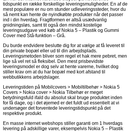
tidspunkt en række forskellige leveringsmuligheder. En af de
mest populære er nu om stunder udleveringssteder, hvor du
så nemt kan hente de nyindkøbte produkter når det passer
ind i din hverdag. Fragtformen er altså usædvanlig
gnidningsløs, samt tit også den mindst kostelige
leveringsudgave ved køb af Nokia 5 – Plastik og Gummi
Cover med Stå-funktion – Grå.
Du burde endvidere beslutte dig for at vælge at få leveret til
din private bopæl eller ud til din arbejdsplads.
Leveringsmetoden bliver som regel et hak mere pebret, men
lige så vel ret så fleksibel. Den mest prisbevidste
leveringsmodel er dog selv at hente varerne, hvilket dog
stiller krav om at du har bopæl med kort afstand til
webbutikkens arbejdslager.
Leveringstiden på Mobilcovers > Mobiltilbehør > Nokia 5
Covers > Nokia cover > Nokia Tilbehør er meget
betydningsfuld ifald du absolut skal bruge produktet inden
for få dage, og i det øjemed er det fuldt ud essentielt at vi
undersøger det forventede leveringstidspunkt på det
respektive produkt.
En masse internet webshops stiller garanti om 1 hverdags
levering på adskillige varer, eksempelvis Nokia 5 – Plastik