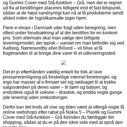
og Gummi Cover med Stå-funktion – Grå, men det er regnet
ud fra at bestillingen placeres tidligere end et fast tidspunkt,
sådan at de højst sandsynligt kan nå at få produkterne sendt
afsted inden de logistikansatte tager hjem.
Flere e-shops i Danmark yder fragt uden beregning, men
oftest under forudsætning af at der bestilles for en konkret
pris. Som alternativ skal man vælge den billigste
leveringsmodel, der typisk – uanset om man befinder sig ved
Aalborg, Nørresundby eller Billund – vil blive at få
fragtmanden til at bringe dine varer til et udleveringssted.
Det er jo efterhånden vældig enkelt for folk at lave
prissammenligning på forskellige internet forretninger, og
ergo har masser af e-firmaer set sig nødsaget til at trykke
salgsværdien på deres varer – til børn og babyer, og
endvidere også til voksne – drastisk, og endda nogle gange
yde levering uden omkostninger.
Derfor kan det trods alt vise sig tiden værd at eftergå nogle få
online webshops efter rabat på Nokia 5 – Plastik og Gummi
Cover med Stå-funktion – Grå forinden du færdiggør din
shopping, sådan at du er på den sikre side med at opnå den