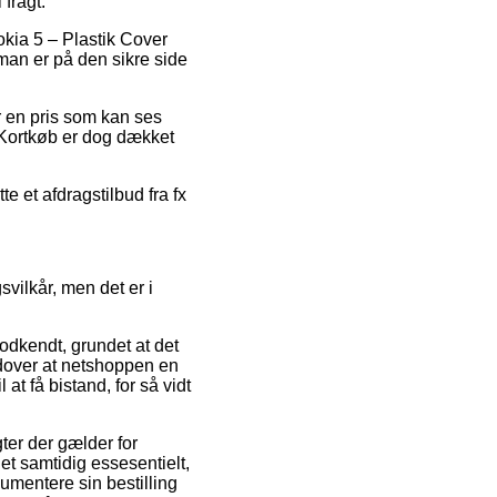
 fragt.
Nokia 5 – Plastik Cover
man er på den sikre side
or en pris som kan ses
. Kortkøb er dog dækket
e et afdragstilbud fra fx
vilkår, men det er i
odkendt, grundet at det
 udover at netshoppen en
t få bistand, for så vidt
ter der gælder for
et samtidig essesentielt,
umentere sin bestilling