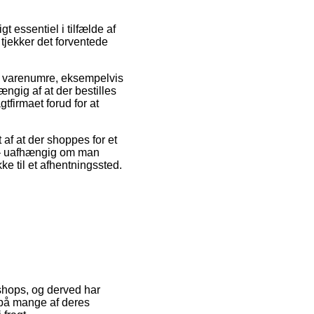
 essentiel i tilfælde af
 tjekker det forventede
res varenumre, eksempelvis
ngig af at der bestilles
gtfirmaet forud for at
 af at der shoppes for et
te – uafhængig om man
kke til et afhentningssted.
shops, og derved har
e på mange af deres