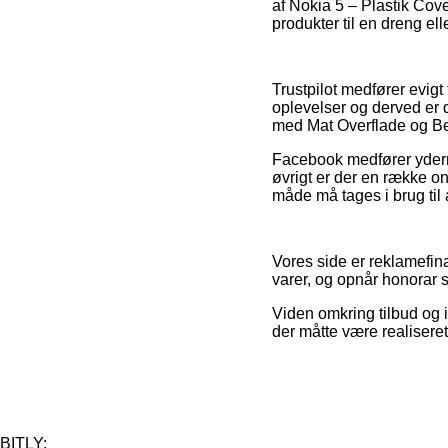
af Nokia 5 – Plastik Cov
produkter til en dreng ell
Trustpilot medfører evi
oplevelser og derved er 
med Mat Overflade og Bes
Facebook medfører ydermer
øvrigt er der en række o
måde må tages i brug til 
Vores side er reklamefin
varer, og opnår honorar 
Viden omkring tilbud og i
der måtte være realiseret
BITLY: