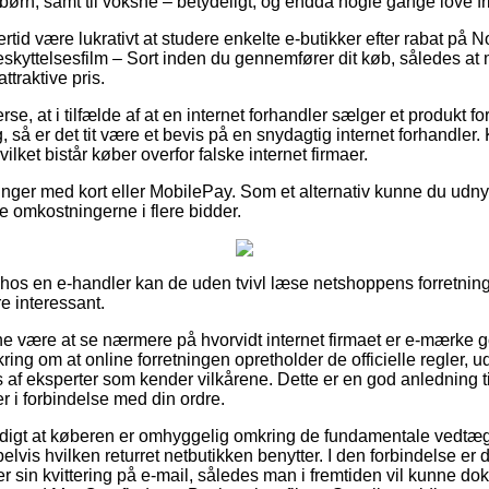
 børn, samt til voksne – betydeligt, og endda nogle gange love fri
ertid være lukrativt at studere enkelte e-butikker efter rabat på 
kyttelsesfilm – Sort inden du gennemfører dit køb, således at 
traktive pris.
se, at i tilfælde af at en internet forhandler sælger et produkt f
, så er det tit være et bevis på en snydagtig internet forhandler
ilket bistår køber overfor falske internet firmaer.
linger med kort eller MobilePay. Som et alternativ kunne du udnytt
ge omkostningerne i flere bidder.
 hos en e-handler kan de uden tvivl læse netshoppens forretnings
e interessant.
nne være at se nærmere på hvorvidt internet firmaet er e-mærke g
ring om at online forretningen opretholder de officielle regler,
f eksperter som kender vilkårene. Dette er en god anledning til a
r i forbindelse med din ordre.
rdigt at køberen er omhyggelig omkring de fundamentale vedtæg
lvis hvilken returret netbutikken benytter. I den forbindelse er d
 sin kvittering på e-mail, således man i fremtiden vil kunne dok