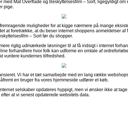
er med Mat Overflade og Beskyttelsesfilm – Sort, ligegyldigt om
er pige.
gt fremragende muligheder for at kigge nærmere på mange eksis
det at foretrække, at du beser internet shoppens anmeldelser af 
kyttelsesfilm – Sort før du shopper.
e rigtig udmærkede løsninger til at få indsigt i internet forhan
nline forhandlere hvor folk kan udforme en omtale af ordreforløb
at vurdere kundernes tilfredshed.
ansieret. Vi har et tæt samarbejde med en lang række webshops
såfremt en bruger fra vores hjemmeside udfører et køb.
nternet selskaber opdateres hyppigt, men vi ønsker ikke at tage
 efter at vi senest opdaterede websitets data.