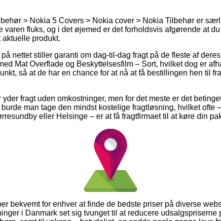
behør > Nokia 5 Covers > Nokia cover > Nokia Tilbehør er særligt
 varen fluks, og i det øjemed er det forholdsvis afgørende at du
t aktuelle produkt.
 nettet stiller garanti om dag-til-dag fragt på de fleste af de
ed Mat Overflade og Beskyttelsesfilm – Sort, hvilket dog er afhæ
unkt, så at de har en chance for at nå at få bestillingen hen til fra
 yder fragt uden omkostninger, men for det meste er det betinget
vt burde man tage den mindst kostelige fragtløsning, hvilket of
rresundby eller Helsinge – er at få fragtfirmaet til at køre din pa
per bekvemt for enhver at finde de bedste priser på diverse web
rretninger i Danmark set sig tvunget til at reducere udsalgsprisern