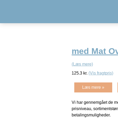
med Mat Ove
(Læs mere)
125.3
kr.
(Vis fragtpris)
Læs mere »
Vi har gennemgået de mes
prisniveau, sortimentstø
betalingsmuligheder.