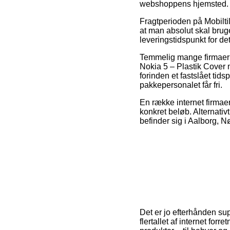
webshoppens hjemsted.
Fragtperioden på Mobiltil
at man absolut skal bruge
leveringstidspunkt for de
Temmelig mange firmaer på
Nokia 5 – Plastik Cover m
forinden et fastslået tidsp
pakkepersonalet får fri.
En række internet firmaer
konkret beløb. Alternati
befinder sig i Aalborg, Nø
Det er jo efterhånden su
flertallet af internet fo