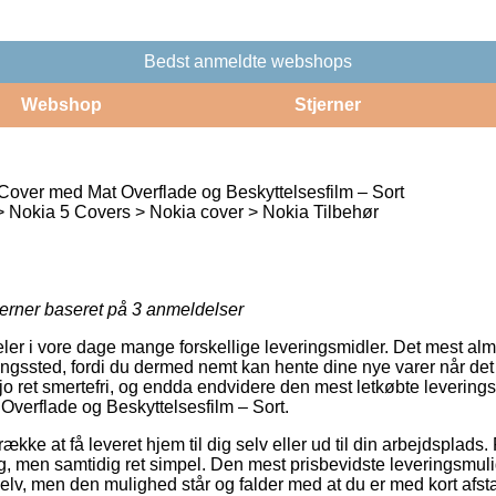
Bedst anmeldte webshops
Webshop
Stjerner
 Cover med Mat Overflade og Beskyttelsesfilm – Sort
> Nokia 5 Covers > Nokia cover > Nokia Tilbehør
jerner baseret på
3
anmeldelser
deler i vore dage mange forskellige leveringsmidler. Det mest al
veringssted, fordi du dermed nemt kan hente dine nye varer når det
jo ret smertefri, og endda endvidere den mest letkøbte levering
Overflade og Beskyttelsesfilm – Sort.
række at få leveret hjem til dig selv eller ud til din arbejdsplads
ig, men samtidig ret simpel. Den mest prisbevidste leveringsmu
elv, men den mulighed står og falder med at du er med kort afsta