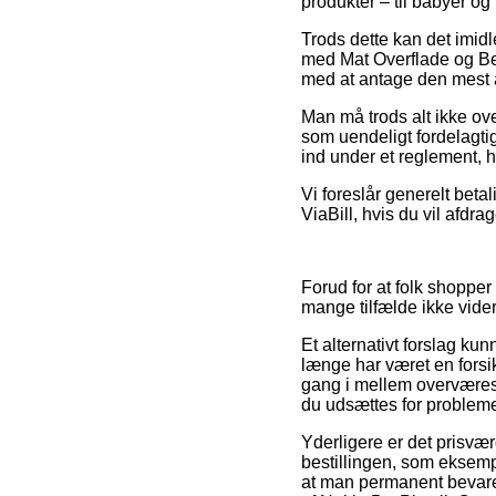
produkter – til babyer og
Trods dette kan det imidl
med Mat Overflade og Bes
med at antage den mest at
Man må trods alt ikke over
som uendeligt fordelagtig
ind under et reglement, hv
Vi foreslår generelt beta
ViaBill, hvis du vil afdra
Forud for at folk shopper
mange tilfælde ikke vider
Et alternativt forslag ku
længe har været en forsik
gang i mellem overværes a
du udsættes for probleme
Yderligere er det prisvæ
bestillingen, som eksempe
at man permanent bevarer