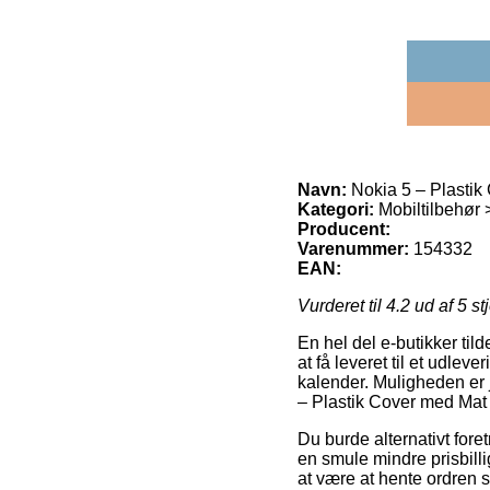
Navn:
Nokia 5 – Plastik
Kategori:
Mobiltilbehør 
Producent:
Varenummer:
154332
EAN:
Vurderet til
4.2
ud af 5 st
En hel del e-butikker til
at få leveret til et udle
kalender. Muligheden er 
– Plastik Cover med Mat 
Du burde alternativt foret
en smule mindre prisbill
at være at hente ordren s