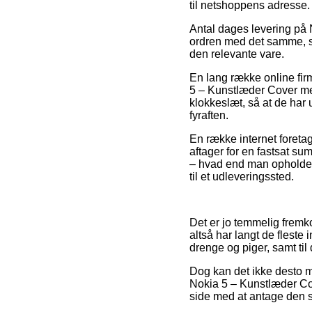
til netshoppens adresse.
Antal dages levering på 
ordren med det samme, så
den relevante vare.
En lang række online fir
5 – Kunstlæder Cover med
klokkeslæt, så at de har u
fyraften.
En række internet foreta
aftager for en fastsat sum
– hvad end man opholder s
til et udleveringssted.
Det er jo temmelig fremko
altså har langt de fleste 
drenge og piger, samt til
Dog kan det ikke desto mi
Nokia 5 – Kunstlæder Cov
side med at antage den s