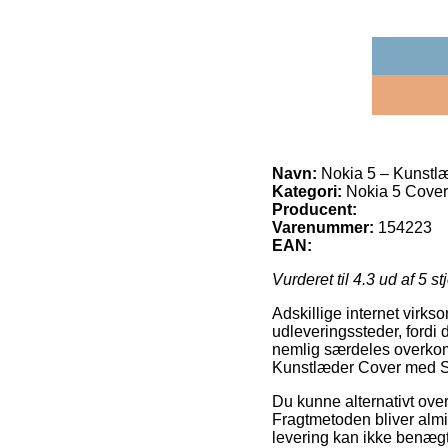
Navn:
Nokia 5 – Kunstlæ
Kategori:
Nokia 5 Cover
Producent:
Varenummer:
154223
EAN:
Vurderet til
4.3
ud af 5 st
Adskillige internet virks
udleveringssteder, fordi d
nemlig særdeles overkomm
Kunstlæder Cover med Sa
Du kunne alternativt overv
Fragtmetoden bliver almin
levering kan ikke benægt