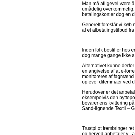
Man må alligevel være år
umådelig overkommelig, 
betalingskort er dog en de
Generelt foreslår vi kø
af et afbetalingstilbud fr
Inden folk bestiller hos 
dog mange gange ikke sp
Alternativet kunne derf
en angivelse af at e-forr
monitoreres af fagmænd s
oplever dilemmaer ved d
Herudover er det anbefa
eksempelvis den byttepol
bevarer ens kvittering p
Sand-lignende Textil – G
Trustpilot frembringer re
og herved anbefaler vi,