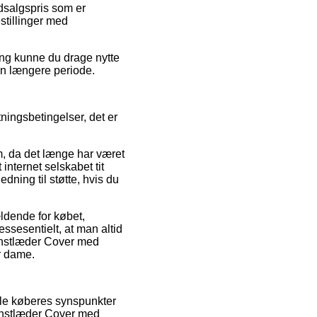
udsalgspris som er
stillinger med
ing kunne du drage nytte
 en længere periode.
tningsbetingelser, det er
, da det længe har været
internet selskabet tit
ning til støtte, hvis du
ldende for købet,
sesentielt, at man altid
Kunstlæder Cover med
r dame.
elle køberes synspunkter
unstlæder Cover med