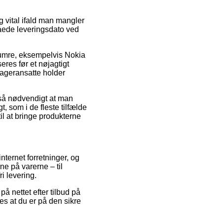
 vital ifald man mangler
låede leveringsdato ved
numre, eksempelvis Nokia
res før et nøjagtigt
 lageransatte holder
 så nødvendigt at man
t, som i de fleste tilfælde
il at bringe produkterne
nternet forretninger, og
ne på varerne – til
i levering.
å nettet efter tilbud på
es at du er på den sikre