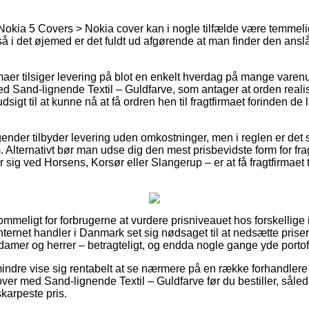
Nokia 5 Covers > Nokia cover kan i nogle tilfælde være temmelig
 i det øjemed er det fuldt ud afgørende at man finder den ans
maer tilsiger levering på blot en enkelt hverdag på mange vare
 Sand-lignende Textil – Guldfarve, som antager at orden realise
dsigt til at kunne nå at få ordren hen til fragtfirmaet forinden de
gender tilbyder levering uden omkostninger, men i reglen er det
. Alternativt bør man udse dig den mest prisbevidste form for frag
ig ved Horsens, Korsør eller Slangerup – er at få fragtfirmaet t
mmeligt for forbrugerne at vurdere prisniveauet hos forskellige i
internet handler i Danmark set sig nødsaget til at nedsætte priser
 damer og herrer – betragteligt, og endda nogle gange yde portofr
ndre vise sig rentabelt at se nærmere på en række forhandlere p
er med Sand-lignende Textil – Guldfarve før du bestiller, såled
karpeste pris.