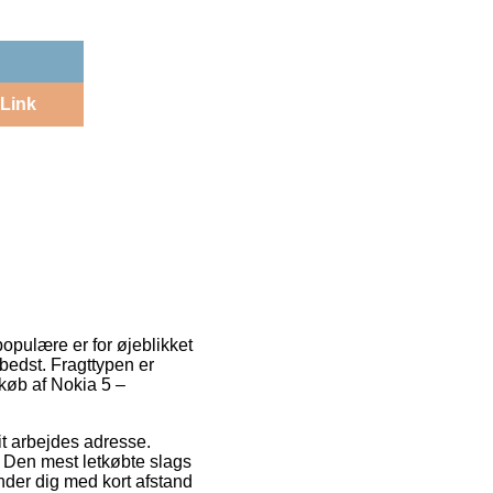
Link
populære er for øjeblikket
g bedst. Fragttypen er
køb af Nokia 5 –
dit arbejdes adresse.
l. Den mest letkøbte slags
nder dig med kort afstand