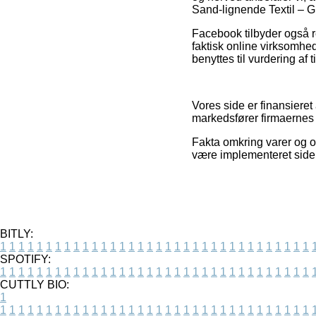
Sand-lignende Textil – Gu
Facebook tilbyder også r
faktisk online virksomhed
benyttes til vurdering af 
Vores side er finansier
markedsfører firmaernes 
Fakta omkring varer og on
være implementeret siden
BITLY:
1
1
1
1
1
1
1
1
1
1
1
1
1
1
1
1
1
1
1
1
1
1
1
1
1
1
1
1
1
1
1
1
1
1
SPOTIFY:
1
1
1
1
1
1
1
1
1
1
1
1
1
1
1
1
1
1
1
1
1
1
1
1
1
1
1
1
1
1
1
1
1
1
CUTTLY BIO:
1
1
1
1
1
1
1
1
1
1
1
1
1
1
1
1
1
1
1
1
1
1
1
1
1
1
1
1
1
1
1
1
1
1
1