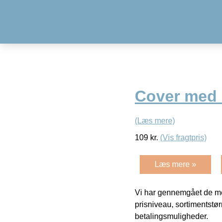
Cover med 
(Læs mere)
109
kr.
(Vis fragtpris)
Læs mere »
Vi har gennemgået de mes
prisniveau, sortimentstø
betalingsmuligheder.