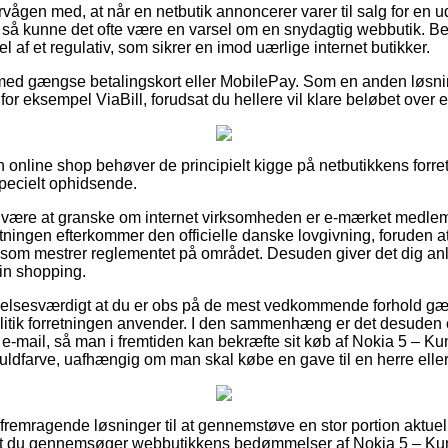
vågen med, at når en netbutik annoncerer varer til salg for en 
så kunne det ofte være en varsel om en snydagtig webbutik. Be
l af et regulativ, som sikrer en imod uærlige internet butikker.
b med gængse betalingskort eller MobilePay. Som en anden løsn
a for eksempel ViaBill, forudsat du hellere vil klare beløbet over
en online shop behøver de principielt kigge på netbutikkens forre
ecielt ophidsende.
or være at granske om internet virksomheden er e-mærket medlem
etningen efterkommer den officielle danske lovgivning, foruden at 
om mestrer reglementet på området. Desuden giver det dig anled
in shopping.
lelsesværdigt at du er obs på de mest vedkommende forhold gæ
itik forretningen anvender. I den sammenhæng er det desuden es
å e-mail, så man i fremtiden kan bekræfte sit køb af Nokia 5 – 
uldfarve, uafhængig om man skal købe en gave til en herre elle
t fremragende løsninger til at gennemstøve en stor portion aktu
 at du gennemsøger webbutikkens bedømmelser af Nokia 5 – K