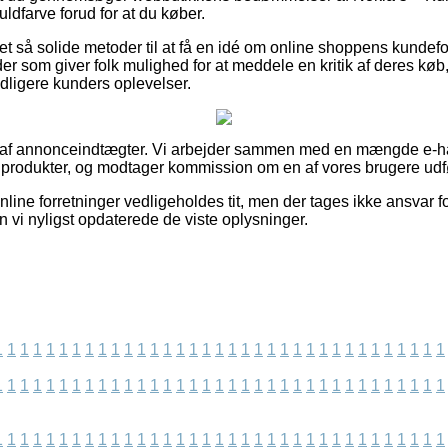
ldfarve forud for at du køber.
et så solide metoder til at få en idé om online shoppens kundef
er som giver folk mulighed for at meddele en kritik af deres køb
tidligere kunders oplevelser.
et af annonceindtægter. Vi arbejder sammen med en mængde e-ha
produkter, og modtager kommission om en af vores brugere udfø
line forretninger vedligeholdes tit, men der tages ikke ansvar f
 vi nyligst opdaterede de viste oplysninger.
1
1
1
1
1
1
1
1
1
1
1
1
1
1
1
1
1
1
1
1
1
1
1
1
1
1
1
1
1
1
1
1
1
1
1
1
1
1
1
1
1
1
1
1
1
1
1
1
1
1
1
1
1
1
1
1
1
1
1
1
1
1
1
1
1
1
1
1
1
1
1
1
1
1
1
1
1
1
1
1
1
1
1
1
1
1
1
1
1
1
1
1
1
1
1
1
1
1
1
1
1
1
1
1
1