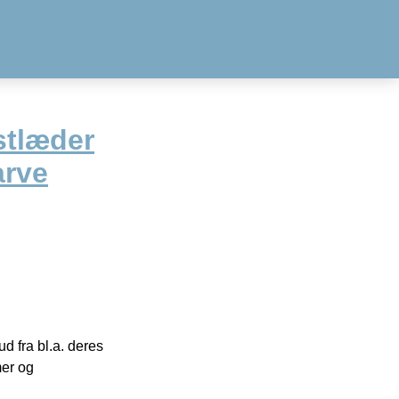
stlæder
arve
 fra bl.a. deres
mer og