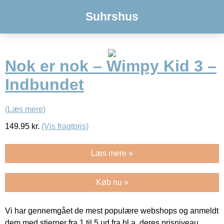
Suhrshus
Nok er nok – Wimpy Kid 3 –
Indbundet
(Læs mere)
149.95
kr.
(Vis fragtpris)
Læs mere »
Køb nu »
Vi har gennemgået de mest populære webshops og anmeldt
dem med stjerner fra 1 til 5 ud fra bl.a. deres prisniveau,