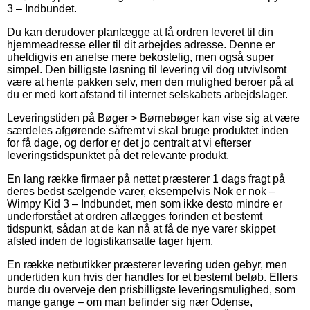
3 – Indbundet.
Du kan derudover planlægge at få ordren leveret til din
hjemmeadresse eller til dit arbejdes adresse. Denne er
uheldigvis en anelse mere bekostelig, men også super
simpel. Den billigste løsning til levering vil dog utvivlsomt
være at hente pakken selv, men den mulighed beroer på at
du er med kort afstand til internet selskabets arbejdslager.
Leveringstiden på Bøger > Børnebøger kan vise sig at være
særdeles afgørende såfremt vi skal bruge produktet inden
for få dage, og derfor er det jo centralt at vi efterser
leveringstidspunktet på det relevante produkt.
En lang række firmaer på nettet præsterer 1 dags fragt på
deres bedst sælgende varer, eksempelvis Nok er nok –
Wimpy Kid 3 – Indbundet, men som ikke desto mindre er
underforstået at ordren aflægges forinden et bestemt
tidspunkt, sådan at de kan nå at få de nye varer skippet
afsted inden de logistikansatte tager hjem.
En række netbutikker præsterer levering uden gebyr, men
undertiden kun hvis der handles for et bestemt beløb. Ellers
burde du overveje den prisbilligste leveringsmulighed, som
mange gange – om man befinder sig nær Odense,