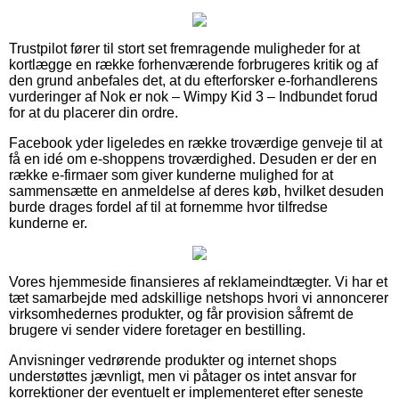
Trustpilot fører til stort set fremragende muligheder for at
kortlægge en række forhenværende forbrugeres kritik og af
den grund anbefales det, at du efterforsker e-forhandlerens
vurderinger af Nok er nok – Wimpy Kid 3 – Indbundet forud
for at du placerer din ordre.
Facebook yder ligeledes en række troværdige genveje til at
få en idé om e-shoppens troværdighed. Desuden er der en
række e-firmaer som giver kunderne mulighed for at
sammensætte en anmeldelse af deres køb, hvilket desuden
burde drages fordel af til at fornemme hvor tilfredse
kunderne er.
Vores hjemmeside finansieres af reklameindtægter. Vi har et
tæt samarbejde med adskillige netshops hvori vi annoncerer
virksomhedernes produkter, og får provision såfremt de
brugere vi sender videre foretager en bestilling.
Anvisninger vedrørende produkter og internet shops
understøttes jævnligt, men vi påtager os intet ansvar for
korrektioner der eventuelt er implementeret efter seneste