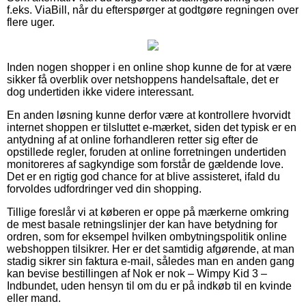
f.eks. ViaBill, når du efterspørger at godtgøre regningen over
flere uger.
Inden nogen shopper i en online shop kunne de for at være
sikker få overblik over netshoppens handelsaftale, det er
dog undertiden ikke videre interessant.
En anden løsning kunne derfor være at kontrollere hvorvidt
internet shoppen er tilsluttet e-mærket, siden det typisk er en
antydning af at online forhandleren retter sig efter de
opstillede regler, foruden at online forretningen undertiden
monitoreres af sagkyndige som forstår de gældende love.
Det er en rigtig god chance for at blive assisteret, ifald du
forvoldes udfordringer ved din shopping.
Tillige foreslår vi at køberen er oppe på mærkerne omkring
de mest basale retningslinjer der kan have betydning for
ordren, som for eksempel hvilken ombytningspolitik online
webshoppen tilsikrer. Her er det samtidig afgørende, at man
stadig sikrer sin faktura e-mail, således man en anden gang
kan bevise bestillingen af Nok er nok – Wimpy Kid 3 –
Indbundet, uden hensyn til om du er på indkøb til en kvinde
eller mand.