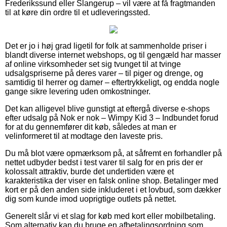
Frederikssund eller Slangerup – vil være at få fragtmanden
til at køre din ordre til et udleveringssted.
Det er jo i høj grad ligetil for folk at sammenholde priser i
blandt diverse internet webshops, og til gengæld har masser
af online virksomheder set sig tvunget til at tvinge
udsalgspriserne på deres varer – til piger og drenge, og
samtidig til herrer og damer – eftertrykkeligt, og endda nogle
gange sikre levering uden omkostninger.
Det kan alligevel blive gunstigt at eftergå diverse e-shops
efter udsalg på Nok er nok – Wimpy Kid 3 – Indbundet forud
for at du gennemfører dit køb, således at man er
velinformeret til at modtage den laveste pris.
Du må blot være opmærksom på, at såfremt en forhandler på
nettet udbyder bedst i test varer til salg for en pris der er
kolossalt attraktiv, burde det undertiden være et
karakteristika der viser en falsk online shop. Betalinger med
kort er på den anden side inkluderet i et lovbud, som dækker
dig som kunde imod uoprigtige outlets på nettet.
Generelt slår vi et slag for køb med kort eller mobilbetaling.
Som alternativ kan du bruge en afbetalingsordning som