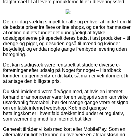
fragtfirmaet til at levere produkterne til et udleveringssted.
Det er i dag vældig simpelt for alle og enhver at finde frem til
de bedste priser fra flere online shops, og derfor har masser
af online outlets fundet det uundgåeligt at trykke
udsalgspriserne på specielt deres bedst i test produkter – til
drenge og piger, og desuden også til mænd og kvinder –
betydeligt, og endda nogle gange frembyde levering uden
beregning.
Det kan stadigvæk være rentabelt at studere diverse e-
forretninger efter udsalg på Noget for noget – Hardback
forinden du gennemfører dit køb, så man er velinformeret til
at antage den billigste pris.
Du skal imidlertid være årvågen med, at hvis en internet
forhandler annoncerer varer for en salgspris som kan virke
usædvanlig favorabel, bør det mange gange være et signal
om en falsk internet webshop. Køb med gængse
betalingskort er i hvert fald dækket ind under et regulativ,
som værner dig imod fup internet butikker.
Generelt tilråder vi køb med kort eller MobilePay. Som en
alternativ mulighed kunne du overveje en afdragsløsning