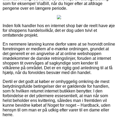
som for eksempel ViaBill, når du higer efter at afdrage
pengene over en længere periode.
Inden folk handler hos en internet shop bør de reelt have øje
for shoppens handelsvilkår, det er dog uden tvivl et
omfattende projekt.
En nemmere løsning kunne derfor være at se hvorvidt online
forretningen er medlem af e-mærke ordningen, grundet at
det generelt er en angivelse af at online webshoppen
imødekommer de danske retningslinjer, foruden at internet
shoppen tit overvåges af sagkyndige som kender til
vilkårene på området. Det er en rigtig god anledning til at få
hjælp, når du forvoldes besvær med din handel.
Dertil er det godt at køber er omhyggelig omkring de mest
betydningsfulde betingelser der er gældende for handlen,
som fx hvilken returret internet butikken benytter. I den
forbindelse er det ydermere essesentielt, at man når som
helst beholder ens kvittering, således man i fremtiden vil
kunne bevidne købet af Noget for noget – Hardback, uden
hensyn til om man er på udkig efter varer til en dame eller
herre.