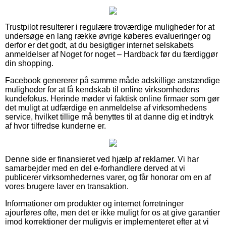
Trustpilot resulterer i regulære troværdige muligheder for at
undersøge en lang række øvrige køberes evalueringer og
derfor er det godt, at du besigtiger internet selskabets
anmeldelser af Noget for noget – Hardback før du færdiggør
din shopping.
Facebook genererer på samme måde adskillige anstændige
muligheder for at få kendskab til online virksomhedens
kundefokus. Herinde møder vi faktisk online firmaer som gør
det muligt at udfærdige en anmeldelse af virksomhedens
service, hvilket tillige må benyttes til at danne dig et indtryk
af hvor tilfredse kunderne er.
Denne side er finansieret ved hjælp af reklamer. Vi har
samarbejder med en del e-forhandlere derved at vi
publicerer virksomhedernes varer, og får honorar om en af
vores brugere laver en transaktion.
Informationer om produkter og internet forretninger
ajourføres ofte, men det er ikke muligt for os at give garantier
imod korrektioner der muligvis er implementeret efter at vi