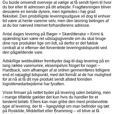
Du burde omvendt overveje at vælge at få sendt hjem til hvor
du bor eller til adressen på dit arbejde. Fragtløsningen bliver
desværre en kende dyrere, men ligeledes i høj grad
fleksibel. Den prisbilligste leveringsudgave vil dog til enhver
tid være at hente varerne selv, men den løsning betinges af
at du bor nærved internet forhandlerens adresse.
Antal dages levering på Bøger > Skønlitteratur > Krimi &
spænding kan være ret udslagsgivende om du skal bruge
dine nye produkter lige om lidt, så derfor er det faktisk
centralt at vi efterser det forventede leveringstidspunkt ved
den pågældende vare.
Adskillige webbutikker frembyder dag-til-dag levering på en
lang række varenumre, eksempelvis Noget for noget –
Hardback, som afhænger af at ordren gennemføres tidligere
end et nøjagtigt tidspunkt, med det formål at de har mulighed
for at nå at få dit nye produkt sendt afsted forinden
logistikmedarbejderne har fyraften.
Visse firmaer på nettet byder på levering uden betaling, men
i mange tilfælde gælder det kun hvis du handler for et
bestemt beløb. Ellers kan man gribe den mest prisbevidste
type af levering, der tit – ligegyldigt om man befinder sig tæt
på Roskilde, Middelfart eller Bramming – vil blive at få