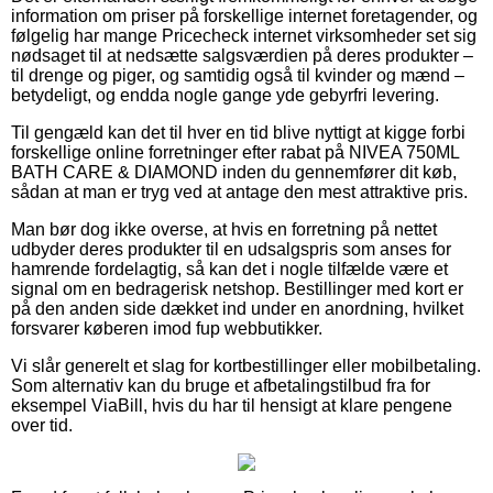
information om priser på forskellige internet foretagender, og
følgelig har mange Pricecheck internet virksomheder set sig
nødsaget til at nedsætte salgsværdien på deres produkter –
til drenge og piger, og samtidig også til kvinder og mænd –
betydeligt, og endda nogle gange yde gebyrfri levering.
Til gengæld kan det til hver en tid blive nyttigt at kigge forbi
forskellige online forretninger efter rabat på NIVEA 750ML
BATH CARE & DIAMOND inden du gennemfører dit køb,
sådan at man er tryg ved at antage den mest attraktive pris.
Man bør dog ikke overse, at hvis en forretning på nettet
udbyder deres produkter til en udsalgspris som anses for
hamrende fordelagtig, så kan det i nogle tilfælde være et
signal om en bedragerisk netshop. Bestillinger med kort er
på den anden side dækket ind under en anordning, hvilket
forsvarer køberen imod fup webbutikker.
Vi slår generelt et slag for kortbestillinger eller mobilbetaling.
Som alternativ kan du bruge et afbetalingstilbud fra for
eksempel ViaBill, hvis du har til hensigt at klare pengene
over tid.