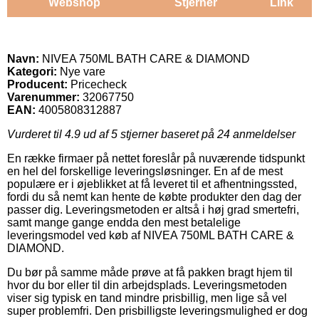
Webshop
Stjerner
Link
Navn:
NIVEA 750ML BATH CARE & DIAMOND
Kategori:
Nye vare
Producent:
Pricecheck
Varenummer:
32067750
EAN:
4005808312887
Vurderet til
4.9
ud af 5 stjerner baseret på
24
anmeldelser
En række firmaer på nettet foreslår på nuværende tidspunkt
en hel del forskellige leveringsløsninger. En af de mest
populære er i øjeblikket at få leveret til et afhentningssted,
fordi du så nemt kan hente de købte produkter den dag der
passer dig. Leveringsmetoden er altså i høj grad smertefri,
samt mange gange endda den mest betalelige
leveringsmodel ved køb af NIVEA 750ML BATH CARE &
DIAMOND.
Du bør på samme måde prøve at få pakken bragt hjem til
hvor du bor eller til din arbejdsplads. Leveringsmetoden
viser sig typisk en tand mindre prisbillig, men lige så vel
super problemfri. Den prisbilligste leveringsmulighed er dog