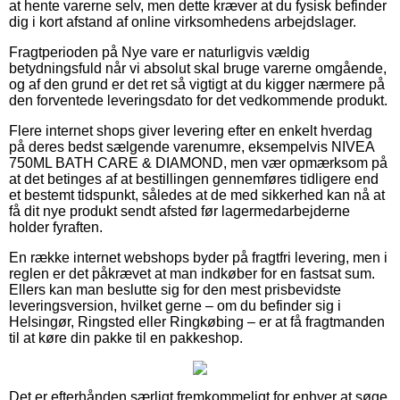
at hente varerne selv, men dette kræver at du fysisk befinder
dig i kort afstand af online virksomhedens arbejdslager.
Fragtperioden på Nye vare er naturligvis vældig
betydningsfuld når vi absolut skal bruge varerne omgående,
og af den grund er det ret så vigtigt at du kigger nærmere på
den forventede leveringsdato for det vedkommende produkt.
Flere internet shops giver levering efter en enkelt hverdag
på deres bedst sælgende varenumre, eksempelvis NIVEA
750ML BATH CARE & DIAMOND, men vær opmærksom på
at det betinges af at bestillingen gennemføres tidligere end
et bestemt tidspunkt, således at de med sikkerhed kan nå at
få dit nye produkt sendt afsted før lagermedarbejderne
holder fyraften.
En række internet webshops byder på fragtfri levering, men i
reglen er det påkrævet at man indkøber for en fastsat sum.
Ellers kan man beslutte sig for den mest prisbevidste
leveringsversion, hvilket gerne – om du befinder sig i
Helsingør, Ringsted eller Ringkøbing – er at få fragtmanden
til at køre din pakke til en pakkeshop.
Det er efterhånden særligt fremkommeligt for enhver at søge