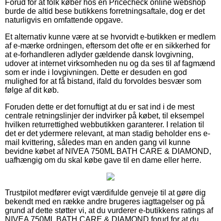
Forud for at folk køber hos en Pricecheck online webshop
burde de altid bese butikkens forretningsaftale, dog er det
naturligvis en omfattende opgave.
Et alternativ kunne være at se hvorvidt e-butikken er medlem
af e-mærke ordningen, eftersom det ofte er en sikkerhed for
at e-forhandleren adlyder gældende dansk lovgivning,
udover at internet virksomheden nu og da ses til af fagmænd
som er inde i lovgivningen. Dette er desuden en god
mulighed for at få bistand, ifald du forvoldes besvær som
følge af dit køb.
Foruden dette er det fornuftigt at du er sat ind i de mest
centrale retningslinjer der indvirker på købet, til eksempel
hvilken returrettighed webbutikken garanterer. I relation til
det er det ydermere relevant, at man stadig beholder ens e-
mail kvittering, således man en anden gang vil kunne
bevidne købet af NIVEA 750ML BATH CARE & DIAMOND,
uafhængig om du skal købe gave til en dame eller herre.
Trustpilot medfører evigt værdifulde genveje til at gøre dig
bekendt med en række andre brugeres iagttagelser og på
grund af dette støtter vi, at du vurderer e-butikkens ratings af
NIVEA 750ML BATH CARE & DIAMOND forud for at du