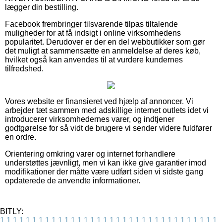
lægger din bestilling.
Facebook frembringer tilsvarende tilpas tiltalende
muligheder for at få indsigt i online virksomhedens
popularitet. Derudover er der en del webbutikker som gør
det muligt at sammensætte en anmeldelse af deres køb,
hvilket også kan anvendes til at vurdere kundernes
tilfredshed.
Vores website er finansieret ved hjælp af annoncer. Vi
arbejder tæt sammen med adskillige internet outlets idet vi
introducerer virksomhedernes varer, og indtjener
godtgørelse for så vidt de brugere vi sender videre fuldfører
en ordre.
Orientering omkring varer og internet forhandlere
understøttes jævnligt, men vi kan ikke give garantier imod
modifikationer der måtte være udført siden vi sidste gang
opdaterede de anvendte informationer.
BITLY:
1
1
1
1
1
1
1
1
1
1
1
1
1
1
1
1
1
1
1
1
1
1
1
1
1
1
1
1
1
1
1
1
1
1