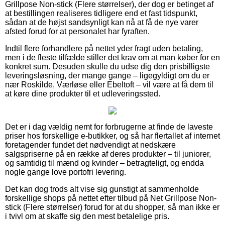
Grillpose Non-stick (Flere størrelser), der dog er betinget af
at bestillingen realiseres tidligere end et fast tidspunkt,
sådan at de højst sandsynligt kan nå at få de nye varer
afsted forud for at personalet har fyraften.
Indtil flere forhandlere på nettet yder fragt uden betaling,
men i de fleste tilfælde stiller det krav om at man køber for en
konkret sum. Desuden skulle du udse dig den prisbilligste
leveringsløsning, der mange gange – ligegyldigt om du er
nær Roskilde, Værløse eller Ebeltoft – vil være at få dem til
at køre dine produkter til et udleveringssted.
Det er i dag vældig nemt for forbrugerne at finde de laveste
priser hos forskellige e-butikker, og så har flertallet af internet
foretagender fundet det nødvendigt at nedskære
salgspriserne på en række af deres produkter – til juniorer,
og samtidig til mænd og kvinder – betragteligt, og endda
nogle gange love portofri levering.
Det kan dog trods alt vise sig gunstigt at sammenholde
forskellige shops på nettet efter tilbud på Net Grillpose Non-
stick (Flere størrelser) forud for at du shopper, så man ikke er
i tvivl om at skaffe sig den mest betalelige pris.