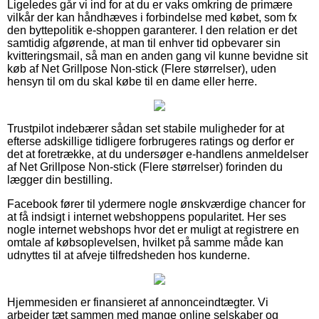
Ligeledes går vi ind for at du er vaks omkring de primære
vilkår der kan håndhæves i forbindelse med købet, som fx
den byttepolitik e-shoppen garanterer. I den relation er det
samtidig afgørende, at man til enhver tid opbevarer sin
kvitteringsmail, så man en anden gang vil kunne bevidne sit
køb af Net Grillpose Non-stick (Flere størrelser), uden
hensyn til om du skal købe til en dame eller herre.
Trustpilot indebærer sådan set stabile muligheder for at
efterse adskillige tidligere forbrugeres ratings og derfor er
det at foretrække, at du undersøger e-handlens anmeldelser
af Net Grillpose Non-stick (Flere størrelser) forinden du
lægger din bestilling.
Facebook fører til ydermere nogle ønskværdige chancer for
at få indsigt i internet webshoppens popularitet. Her ses
nogle internet webshops hvor det er muligt at registrere en
omtale af købsoplevelsen, hvilket på samme måde kan
udnyttes til at afveje tilfredsheden hos kunderne.
Hjemmesiden er finansieret af annonceindtægter. Vi
arbejder tæt sammen med mange online selskaber og