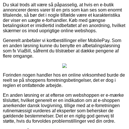
Du skal trods alt være så påpasselig, at hvis en e-butik
annoncerer deres varer til en pris som kan ses som enormt
tiltalende, så bør det i nogle tilfælde være et karakteristika
der viser en uægte e-forhandler. Køb med gængse
betalingskort er imidlertid indbefattet af en anordning, hvilket
skærmer os imod uoprigtige online webshops.
Generelt anbefaler vi kortbestillinger eller MobilePay. Som
en anden løsning kunne du benytte en afbetalingsløsning
som fx ViaBill, såfremt du tilstræber at dække pengene af
flere omgange.
Forinden nogen handler hos en online virksomhed burde de
reelt se på shoppens forretningsbetingelser, det er dog i
reglen et omfattende arbejde.
En anden løsning er at efterse om webshoppen er e-mærke
tilsluttet, hvilket generelt er en indikation om at e-shoppen
anerkender dansk lovgivning, tillige med at e-forretningen
rutinemæssigt vurderes af eksperter som behersker de
gældende bestemmelser. Det er en rigtig god genvej til
støtte, hvis du forvoldes problemstillinger ved din ordre.