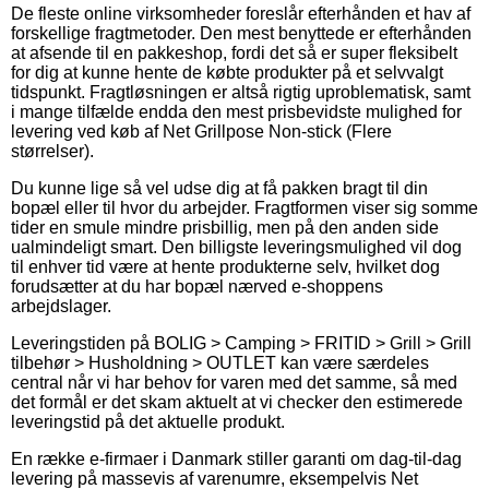
De fleste online virksomheder foreslår efterhånden et hav af
forskellige fragtmetoder. Den mest benyttede er efterhånden
at afsende til en pakkeshop, fordi det så er super fleksibelt
for dig at kunne hente de købte produkter på et selvvalgt
tidspunkt. Fragtløsningen er altså rigtig uproblematisk, samt
i mange tilfælde endda den mest prisbevidste mulighed for
levering ved køb af Net Grillpose Non-stick (Flere
størrelser).
Du kunne lige så vel udse dig at få pakken bragt til din
bopæl eller til hvor du arbejder. Fragtformen viser sig somme
tider en smule mindre prisbillig, men på den anden side
ualmindeligt smart. Den billigste leveringsmulighed vil dog
til enhver tid være at hente produkterne selv, hvilket dog
forudsætter at du har bopæl nærved e-shoppens
arbejdslager.
Leveringstiden på BOLIG > Camping > FRITID > Grill > Grill
tilbehør > Husholdning > OUTLET kan være særdeles
central når vi har behov for varen med det samme, så med
det formål er det skam aktuelt at vi checker den estimerede
leveringstid på det aktuelle produkt.
En række e-firmaer i Danmark stiller garanti om dag-til-dag
levering på massevis af varenumre, eksempelvis Net