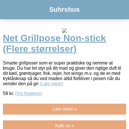
Suhrshus
Net Grillpose Non-stick
(Flere størrelser)
Smarte grillposer som er super praktiske og nemme at
bruge. Du har let styr på dit mad og giver den rigtige duft til
dit kød, grøntsager, fisk, rejer, hot wings m.v. og de er med
tryklåsknap så du ved maden altid forbliver i posen når du
vender den på gri
(Læs mere)
59
kr.
(Vis fragtpris)
Læs mere »
Køb nu »