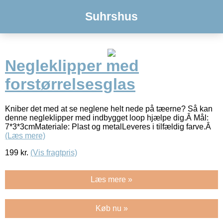
Suhrshus
Negleklipper med
forstørrelsesglas
Kniber det med at se neglene helt nede på tæerne? Så kan
denne negleklipper med indbygget loop hjælpe dig.Â Mål:
7*3*3cmMateriale: Plast og metalLeveres i tilfældig farve.Â
(Læs mere)
199
kr.
(Vis fragtpris)
Læs mere »
Køb nu »