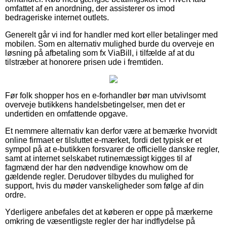
omfattet af en anordning, der assisterer os imod
bedrageriske internet outlets.
Generelt går vi ind for handler med kort eller betalinger med
mobilen. Som en alternativ mulighed burde du overveje en
løsning på afbetaling som fx ViaBill, i tilfælde af at du
tilstræber at honorere prisen ude i fremtiden.
Før folk shopper hos en e-forhandler bør man utvivlsomt
overveje butikkens handelsbetingelser, men det er
undertiden en omfattende opgave.
Et nemmere alternativ kan derfor være at bemærke hvorvidt
online firmaet er tilsluttet e-mærket, fordi det typisk er et
sympol på at e-butikken forsvarer de officielle danske regler,
samt at internet selskabet rutinemæssigt kigges til af
fagmænd der har den nødvendige knowhow om de
gældende regler. Derudover tilbydes du mulighed for
support, hvis du møder vanskeligheder som følge af din
ordre.
Yderligere anbefales det at køberen er oppe på mærkerne
omkring de væsentligste regler der har indflydelse på