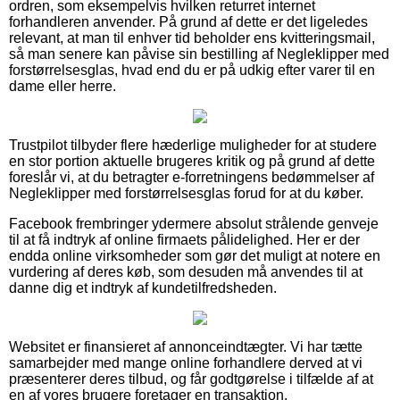
ordren, som eksempelvis hvilken returret internet
forhandleren anvender. På grund af dette er det ligeledes
relevant, at man til enhver tid beholder ens kvitteringsmail,
så man senere kan påvise sin bestilling af Negleklipper med
forstørrelsesglas, hvad end du er på udkig efter varer til en
dame eller herre.
Trustpilot tilbyder flere hæderlige muligheder for at studere
en stor portion aktuelle brugeres kritik og på grund af dette
foreslår vi, at du betragter e-forretningens bedømmelser af
Negleklipper med forstørrelsesglas forud for at du køber.
Facebook frembringer ydermere absolut strålende genveje
til at få indtryk af online firmaets pålidelighed. Her er der
endda online virksomheder som gør det muligt at notere en
vurdering af deres køb, som desuden må anvendes til at
danne dig et indtryk af kundetilfredsheden.
Websitet er finansieret af annonceindtægter. Vi har tætte
samarbejder med mange online forhandlere derved at vi
præsenterer deres tilbud, og får godtgørelse i tilfælde af at
en af vores brugere foretager en transaktion.