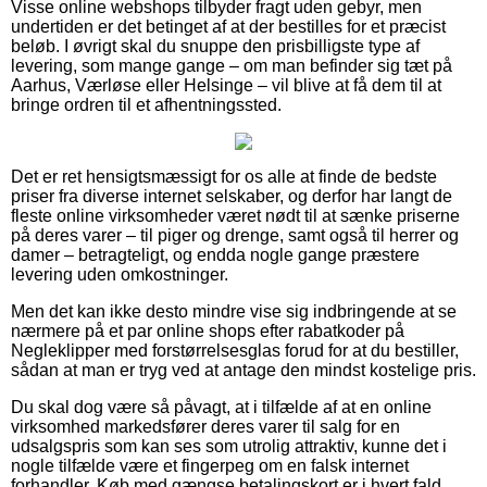
Visse online webshops tilbyder fragt uden gebyr, men
undertiden er det betinget af at der bestilles for et præcist
beløb. I øvrigt skal du snuppe den prisbilligste type af
levering, som mange gange – om man befinder sig tæt på
Aarhus, Værløse eller Helsinge – vil blive at få dem til at
bringe ordren til et afhentningssted.
Det er ret hensigtsmæssigt for os alle at finde de bedste
priser fra diverse internet selskaber, og derfor har langt de
fleste online virksomheder været nødt til at sænke priserne
på deres varer – til piger og drenge, samt også til herrer og
damer – betragteligt, og endda nogle gange præstere
levering uden omkostninger.
Men det kan ikke desto mindre vise sig indbringende at se
nærmere på et par online shops efter rabatkoder på
Negleklipper med forstørrelsesglas forud for at du bestiller,
sådan at man er tryg ved at antage den mindst kostelige pris.
Du skal dog være så påvagt, at i tilfælde af at en online
virksomhed markedsfører deres varer til salg for en
udsalgspris som kan ses som utrolig attraktiv, kunne det i
nogle tilfælde være et fingerpeg om en falsk internet
forhandler. Køb med gængse betalingskort er i hvert fald