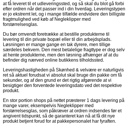
at få leveret til et udleveringssted, og så skal du blot gå forbi
efter ordren når det passer ind i din hverdag. Leveringstypen
er jo ekstremt let, og i mange tilfælde endvidere den billigste
fragtmulighed ved køb af Negleklipper med
forstørrelsesglas.
Du bør omvendt foretrække at bestille produkterne til
levering til din private bopæl eller til din arbejdsplads.
Løsningen er mange gange en tak dyrere, men tillige
særdeles bekvem. Den mest betalelige fragttype er dog selv
at hente produkterne, men den løsning afhænger af at du
befinder dig nærved online butikkens tilholdssted.
Leveringshastigheden på Skønhed & velvære er naturligvis
ret så aktuel forudsat vi absolut skal bruge din pakke om få
sekunder, og af den grund er det rigtig afgørende at vi
besigtiger den forventede leveringsdato ved det respektive
produkt.
En stor portion shops på nettet præsterer 1 dags levering på
mange varer, eksempelvis Negleklipper med
forstørrelsesglas, som påkræver at ordren indsendes før et
angivent tidspunkt, så de garanteret kan nå at få dit nye
produkt betjent forud for at pakkepersonalet har fyraften.