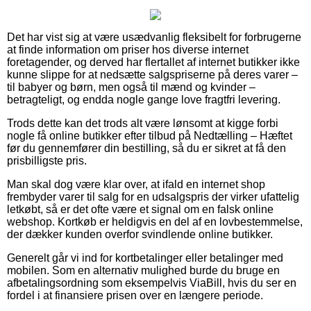
Det har vist sig at være usædvanlig fleksibelt for forbrugerne
at finde information om priser hos diverse internet
foretagender, og derved har flertallet af internet butikker ikke
kunne slippe for at nedsætte salgspriserne på deres varer –
til babyer og børn, men også til mænd og kvinder –
betragteligt, og endda nogle gange love fragtfri levering.
Trods dette kan det trods alt være lønsomt at kigge forbi
nogle få online butikker efter tilbud på Nedtælling – Hæftet
før du gennemfører din bestilling, så du er sikret at få den
prisbilligste pris.
Man skal dog være klar over, at ifald en internet shop
frembyder varer til salg for en udsalgspris der virker ufattelig
letkøbt, så er det ofte være et signal om en falsk online
webshop. Kortkøb er heldigvis en del af en lovbestemmelse,
der dækker kunden overfor svindlende online butikker.
Generelt går vi ind for kortbetalinger eller betalinger med
mobilen. Som en alternativ mulighed burde du bruge en
afbetalingsordning som eksempelvis ViaBill, hvis du ser en
fordel i at finansiere prisen over en længere periode.