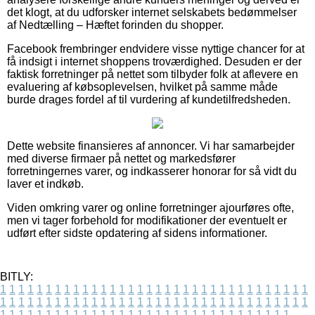
det klogt, at du udforsker internet selskabets bedømmelser
af Nedtælling – Hæftet forinden du shopper.
Facebook frembringer endvidere visse nyttige chancer for at
få indsigt i internet shoppens troværdighed. Desuden er der
faktisk forretninger på nettet som tilbyder folk at aflevere en
evaluering af købsoplevelsen, hvilket på samme måde
burde drages fordel af til vurdering af kundetilfredsheden.
Dette website finansieres af annoncer. Vi har samarbejder
med diverse firmaer på nettet og markedsfører
forretningernes varer, og indkasserer honorar for så vidt du
laver et indkøb.
Viden omkring varer og online forretninger ajourføres ofte,
men vi tager forbehold for modifikationer der eventuelt er
udført efter sidste opdatering af sidens informationer.
BITLY:
1
1
1
1
1
1
1
1
1
1
1
1
1
1
1
1
1
1
1
1
1
1
1
1
1
1
1
1
1
1
1
1
1
1
1
1
1
1
1
1
1
1
1
1
1
1
1
1
1
1
1
1
1
1
1
1
1
1
1
1
1
1
1
1
1
1
1
1
1
1
1
1
1
1
1
1
1
1
1
1
1
1
1
1
1
1
1
1
1
1
1
1
1
1
1
1
1
1
1
1