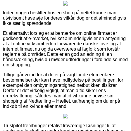
Inden nogen bestiller hos en shop på nettet kunne man
utvivlsomt have øje for deres vilkår, dog er det almindeligvis
ikke særlig spændende.
Et alternativt forslag er at bemærke om online firmaet er
godkendt af e-mærket, hvilket almindeligvis er en antydning
af at online virksomheden forsvarer de danske love, og at
internet firmaet nu og da overværes af fagfolk som forstår
reglerne på området. Dette er en god anledning til en
håndsrækning, hvis du møder udfordringer i forbindelse med
din shopping.
Tillige går vi ind for at du er på vagt for de elementære
bestemmelser der kan have indflydelse på bestillingen, for
eksempel den ombytningsrettighed netbutikken tilsikrer.
Derfor er det virkelig vigtigt, at man altid sikrer ens
ordrekvittering, således man altid vil kunne bevise sin
shopping af Nedtælling – Hæftet, uafhængig om du er på
indkøb til en kvinde eller mand.
Trustpilot frembringer relativt troværdige løsninger til at
analysere forskellige andre kunders meninger og derved er