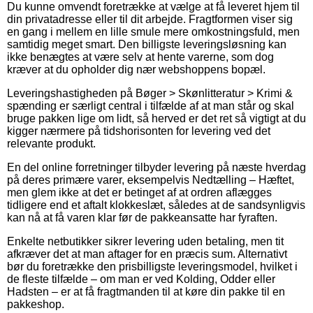
Du kunne omvendt foretrække at vælge at få leveret hjem til
din privatadresse eller til dit arbejde. Fragtformen viser sig
en gang i mellem en lille smule mere omkostningsfuld, men
samtidig meget smart. Den billigste leveringsløsning kan
ikke benægtes at være selv at hente varerne, som dog
kræver at du opholder dig nær webshoppens bopæl.
Leveringshastigheden på Bøger > Skønlitteratur > Krimi &
spænding er særligt central i tilfælde af at man står og skal
bruge pakken lige om lidt, så herved er det ret så vigtigt at du
kigger nærmere på tidshorisonten for levering ved det
relevante produkt.
En del online forretninger tilbyder levering på næste hverdag
på deres primære varer, eksempelvis Nedtælling – Hæftet,
men glem ikke at det er betinget af at ordren aflægges
tidligere end et aftalt klokkeslæt, således at de sandsynligvis
kan nå at få varen klar før de pakkeansatte har fyraften.
Enkelte netbutikker sikrer levering uden betaling, men tit
afkræver det at man aftager for en præcis sum. Alternativt
bør du foretrække den prisbilligste leveringsmodel, hvilket i
de fleste tilfælde – om man er ved Kolding, Odder eller
Hadsten – er at få fragtmanden til at køre din pakke til en
pakkeshop.