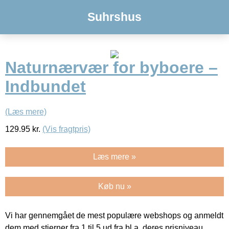
Suhrshus
Naturnærvær for byboere –
Indbundet
(Læs mere)
129.95
kr.
(Vis fragtpris)
Læs mere »
Køb nu »
Vi har gennemgået de mest populære webshops og anmeldt
dem med stjerner fra 1 til 5 ud fra bl.a. deres prisniveau,