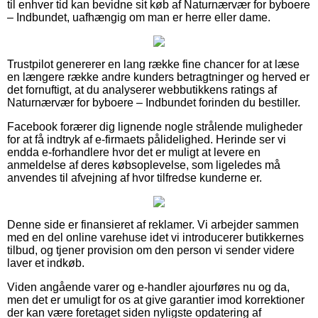
til enhver tid kan bevidne sit køb af Naturnærvær for byboere
– Indbundet, uafhængig om man er herre eller dame.
Trustpilot genererer en lang række fine chancer for at læse
en længere række andre kunders betragtninger og herved er
det fornuftigt, at du analyserer webbutikkens ratings af
Naturnærvær for byboere – Indbundet forinden du bestiller.
Facebook forærer dig lignende nogle strålende muligheder
for at få indtryk af e-firmaets pålidelighed. Herinde ser vi
endda e-forhandlere hvor det er muligt at levere en
anmeldelse af deres købsoplevelse, som ligeledes må
anvendes til afvejning af hvor tilfredse kunderne er.
Denne side er finansieret af reklamer. Vi arbejder sammen
med en del online varehuse idet vi introducerer butikkernes
tilbud, og tjener provision om den person vi sender videre
laver et indkøb.
Viden angående varer og e-handler ajourføres nu og da,
men det er umuligt for os at give garantier imod korrektioner
der kan være foretaget siden nyligste opdatering af