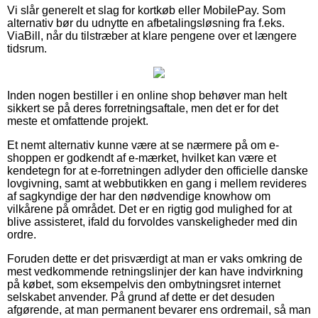
Vi slår generelt et slag for kortkøb eller MobilePay. Som
alternativ bør du udnytte en afbetalingsløsning fra f.eks.
ViaBill, når du tilstræber at klare pengene over et længere
tidsrum.
Inden nogen bestiller i en online shop behøver man helt
sikkert se på deres forretningsaftale, men det er for det
meste et omfattende projekt.
Et nemt alternativ kunne være at se nærmere på om e-
shoppen er godkendt af e-mærket, hvilket kan være et
kendetegn for at e-forretningen adlyder den officielle danske
lovgivning, samt at webbutikken en gang i mellem revideres
af sagkyndige der har den nødvendige knowhow om
vilkårene på området. Det er en rigtig god mulighed for at
blive assisteret, ifald du forvoldes vanskeligheder med din
ordre.
Foruden dette er det prisværdigt at man er vaks omkring de
mest vedkommende retningslinjer der kan have indvirkning
på købet, som eksempelvis den ombytningsret internet
selskabet anvender. På grund af dette er det desuden
afgørende, at man permanent bevarer ens ordremail, så man