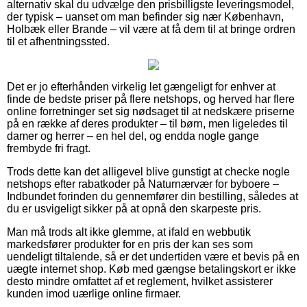
alternativ skal du udvælge den prisbilligste leveringsmodel,
der typisk – uanset om man befinder sig nær København,
Holbæk eller Brande – vil være at få dem til at bringe ordren
til et afhentningssted.
Det er jo efterhånden virkelig let gængeligt for enhver at
finde de bedste priser på flere netshops, og herved har flere
online forretninger set sig nødsaget til at nedskære priserne
på en række af deres produkter – til børn, men ligeledes til
damer og herrer – en hel del, og endda nogle gange
frembyde fri fragt.
Trods dette kan det alligevel blive gunstigt at checke nogle
netshops efter rabatkoder på Naturnærvær for byboere –
Indbundet forinden du gennemfører din bestilling, således at
du er usvigeligt sikker på at opnå den skarpeste pris.
Man må trods alt ikke glemme, at ifald en webbutik
markedsfører produkter for en pris der kan ses som
uendeligt tiltalende, så er det undertiden være et bevis på en
uægte internet shop. Køb med gængse betalingskort er ikke
desto mindre omfattet af et reglement, hvilket assisterer
kunden imod uærlige online firmaer.