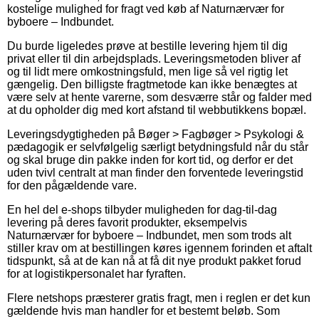
kostelige mulighed for fragt ved køb af Naturnærvær for
byboere – Indbundet.
Du burde ligeledes prøve at bestille levering hjem til dig
privat eller til din arbejdsplads. Leveringsmetoden bliver af
og til lidt mere omkostningsfuld, men lige så vel rigtig let
gængelig. Den billigste fragtmetode kan ikke benægtes at
være selv at hente varerne, som desværre står og falder med
at du opholder dig med kort afstand til webbutikkens bopæl.
Leveringsdygtigheden på Bøger > Fagbøger > Psykologi &
pædagogik er selvfølgelig særligt betydningsfuld når du står
og skal bruge din pakke inden for kort tid, og derfor er det
uden tvivl centralt at man finder den forventede leveringstid
for den pågældende vare.
En hel del e-shops tilbyder muligheden for dag-til-dag
levering på deres favorit produkter, eksempelvis
Naturnærvær for byboere – Indbundet, men som trods alt
stiller krav om at bestillingen køres igennem forinden et aftalt
tidspunkt, så at de kan nå at få dit nye produkt pakket forud
for at logistikpersonalet har fyraften.
Flere netshops præsterer gratis fragt, men i reglen er det kun
gældende hvis man handler for et bestemt beløb. Som