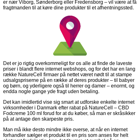
er nær Viborg, Sønderborg eller Fredensborg – vil være at få
fragtmanden til at køre dine produkter til et afhentningssted.
Det er jo rigtig overkommeligt for os alle at finde de laveste
priser i blandt flere internet webshops, og for det har en lang
række NatureCell firmaer på nettet været nødt til at stampe
udsalgspriserne på en række af deres produkter – til babyer
og børn, og yderligere også til herrer og damer – enormt, og
endda nogle gange yde fragt uden betaling.
Det kan imidlertid vise sig smart at udforske enkelte internet
virksomheder i Danmark efter rabat på NatureCell – CBD
Fodcreme 100 ml forud for at du køber, så man er skråsikker
på at antage den skarpeste pris.
Man må ikke desto mindre ikke overse, at når en internet
forhandler sælger et produkt til en pris som anses for helt