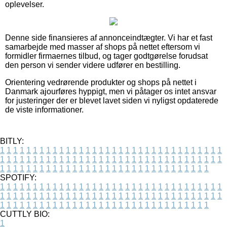
oplevelser.
Denne side finansieres af annonceindtægter. Vi har et fast
samarbejde med masser af shops på nettet eftersom vi
formidler firmaernes tilbud, og tager godtgørelse forudsat
den person vi sender videre udfører en bestilling.
Orientering vedrørende produkter og shops på nettet i
Danmark ajourføres hyppigt, men vi påtager os intet ansvar
for justeringer der er blevet lavet siden vi nyligst opdaterede
de viste informationer.
BITLY:
1
1
1
1
1
1
1
1
1
1
1
1
1
1
1
1
1
1
1
1
1
1
1
1
1
1
1
1
1
1
1
1
1
1
1
1
1
1
1
1
1
1
1
1
1
1
1
1
1
1
1
1
1
1
1
1
1
1
1
1
1
1
1
1
1
1
1
1
1
1
1
1
1
1
1
1
1
1
1
1
1
1
1
1
1
1
1
1
1
1
1
1
1
1
1
1
1
1
1
1
SPOTIFY:
1
1
1
1
1
1
1
1
1
1
1
1
1
1
1
1
1
1
1
1
1
1
1
1
1
1
1
1
1
1
1
1
1
1
1
1
1
1
1
1
1
1
1
1
1
1
1
1
1
1
1
1
1
1
1
1
1
1
1
1
1
1
1
1
1
1
1
1
1
1
1
1
1
1
1
1
1
1
1
1
1
1
1
1
1
1
1
1
1
1
1
1
1
1
1
1
1
1
1
1
CUTTLY BIO:
1