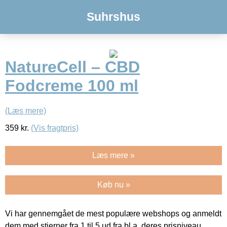
Suhrshus
NatureCell – CBD
Fodcreme 100 ml
(Læs mere)
359
kr.
(Vis fragtpris)
Læs mere »
Køb nu »
Vi har gennemgået de mest populære webshops og anmeldt
dem med stjerner fra 1 til 5 ud fra bl.a. deres prisniveau,