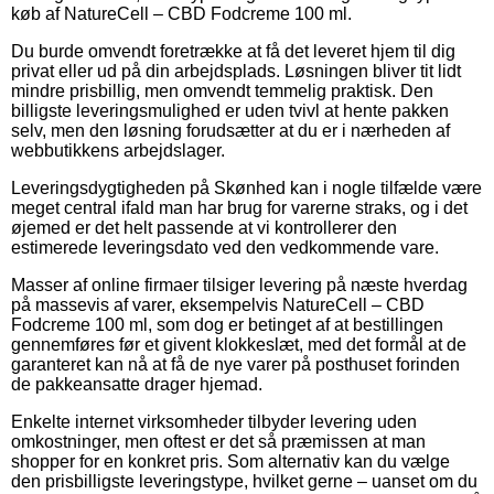
køb af NatureCell – CBD Fodcreme 100 ml.
Du burde omvendt foretrække at få det leveret hjem til dig
privat eller ud på din arbejdsplads. Løsningen bliver tit lidt
mindre prisbillig, men omvendt temmelig praktisk. Den
billigste leveringsmulighed er uden tvivl at hente pakken
selv, men den løsning forudsætter at du er i nærheden af
webbutikkens arbejdslager.
Leveringsdygtigheden på Skønhed kan i nogle tilfælde være
meget central ifald man har brug for varerne straks, og i det
øjemed er det helt passende at vi kontrollerer den
estimerede leveringsdato ved den vedkommende vare.
Masser af online firmaer tilsiger levering på næste hverdag
på massevis af varer, eksempelvis NatureCell – CBD
Fodcreme 100 ml, som dog er betinget af at bestillingen
gennemføres før et givent klokkeslæt, med det formål at de
garanteret kan nå at få de nye varer på posthuset forinden
de pakkeansatte drager hjemad.
Enkelte internet virksomheder tilbyder levering uden
omkostninger, men oftest er det så præmissen at man
shopper for en konkret pris. Som alternativ kan du vælge
den prisbilligste leveringstype, hvilket gerne – uanset om du