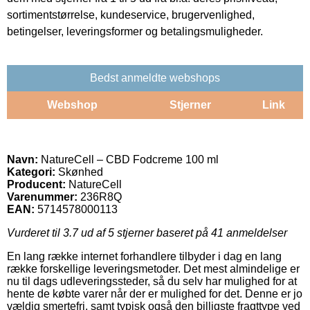
sortimentstørrelse, kundeservice, brugervenlighed,
betingelser, leveringsformer og betalingsmuligheder.
Bedst anmeldte webshops
Webshop
Stjerner
Link
Navn:
NatureCell – CBD Fodcreme 100 ml
Kategori:
Skønhed
Producent:
NatureCell
Varenummer:
236R8Q
EAN:
5714578000113
Vurderet til
3.7
ud af 5 stjerner baseret på
41
anmeldelser
En lang række internet forhandlere tilbyder i dag en lang
række forskellige leveringsmetoder. Det mest almindelige er
nu til dags udleveringssteder, så du selv har mulighed for at
hente de købte varer når der er mulighed for det. Denne er jo
vældig smertefri, samt typisk også den billigste fragttype ved