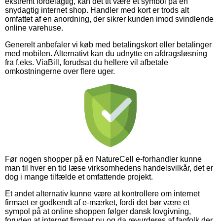
ekstremt fordelagtig, kan det tit være et symbol på en
snydagtig internet shop. Handler med kort er trods alt
omfattet af en anordning, der sikrer kunden imod svindlende
online varehuse.
Generelt anbefaler vi køb med betalingskort eller betalinger
med mobilen. Alternativt kan du udnytte en afdragsløsning
fra f.eks. ViaBill, forudsat du hellere vil afbetale
omkostningerne over flere uger.
Før nogen shopper på en NatureCell e-forhandler kunne
man til hver en tid læse virksomhedens handelsvilkår, det er
dog i mange tilfælde et omfattende projekt.
Et andet alternativ kunne være at kontrollere om internet
firmaet er godkendt af e-mærket, fordi det bør være et
sympol på at online shoppen følger dansk lovgivning,
foruden at internet firmaet nu og da revurderes af fagfolk der