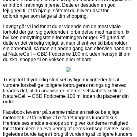
er indført i retningslinjerne. Dette er desuden en god
lejlighed til at få hjælp, såfremt du bliver udsat for
udfordringer som følge af din shopping.
I øvrigt går vi ind for at du er vidende om de mest vitale
forhold der gør sig gældende i forbindelse med handlen, fx
hvilken ombytningsret e-forretningen bruger. På grund af
dette er det virkelig vigtigt, at man til enhver tid bibeholder
sin ordremail, så man en anden gang kan eftervise handlen
af NatureCell – CBD Fodcreme 100 ml, uden hensyn til om
du skal shoppe til en voksen eller et barn.
Trustpilot tilbyder dig stort set nyttige muligheder for at
vurdere forskellige tidligere forbrugeres ratings og herved
tilrådes det, at du analyserer internet selskabets kritik af
NatureCell – CBD Fodcreme 100 ml inden du placerer din
ordre.
Facebook leverer på samme måde en række belejlige
metoder til at få indtryk af e-forretningens kundefokus.
Herinde ses endda e-shops som giver kunderne mulighed
for at formulere en evaluering af deres købsoplevelse, som
ligeledes burde tages i brug til vurdering af tidligere kunders