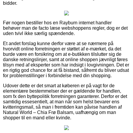
bidder.
Før nogen bestiller hos en Rayburn internet handler
behøver man de facto læse webshoppens regler, dog er det
uden tvivl ikke særlig spændende.
Et andet forslag kunne derfor være at se nærmere på
hvorvidt online forretningen er støttet af e-mærket, da det
burde være en forsikring om at e-butikken tilslutter sig de
danske retningslinjer, samt at online shoppen jævnligt føres
tilsyn med af eksperter som har indsigt i lovgivningen. Det er
en rigtig god chance for at få bistand, såfremt du bliver udsat
for problemstillinger i forbindelse med din shopping.
Udover dette er det smart at køberen er på vagt for de
elementære bestemmelser der er gældende for handlen,
som fx den byttepolitik forretningen garanterer. Derfor er det
samtidig essesentielt, at man når som helst bevarer ens
kvitteringsmail, så man i fremtiden kan påvise handlen af
Natural World – Chia Frø Balsam, uafhængig om man
shopper til en mand eller kvinde.