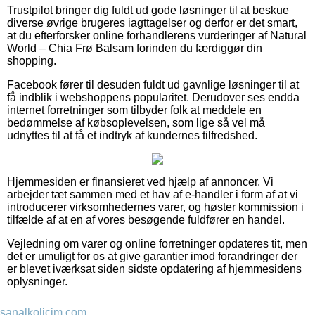
Trustpilot bringer dig fuldt ud gode løsninger til at beskue
diverse øvrige brugeres iagttagelser og derfor er det smart,
at du efterforsker online forhandlerens vurderinger af Natural
World – Chia Frø Balsam forinden du færdiggør din
shopping.
Facebook fører til desuden fuldt ud gavnlige løsninger til at
få indblik i webshoppens popularitet. Derudover ses endda
internet forretninger som tilbyder folk at meddele en
bedømmelse af købsoplevelsen, som lige så vel må
udnyttes til at få et indtryk af kundernes tilfredshed.
Hjemmesiden er finansieret ved hjælp af annoncer. Vi
arbejder tæt sammen med et hav af e-handler i form af at vi
introducerer virksomhedernes varer, og høster kommission i
tilfælde af at en af vores besøgende fuldfører en handel.
Vejledning om varer og online forretninger opdateres tit, men
det er umuligt for os at give garantier imod forandringer der
er blevet iværksat siden sidste opdatering af hjemmesidens
oplysninger.
sanalkolicim.com