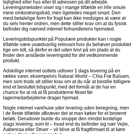
lejlighed eller hus eller til adressen på dit arbejde.
Leveringsmetoden viser sig i mange tilfælde en lille smule
mere omkostningsfuld, men ligeledes meget smart. Den
mest betalelige form for fragt kan ikke modsiges at være at
du selv henter ordren, men dette stiller krav om at du fysisk
befinder dig nærved internet forhandlerens hjemsted.
Leveringstidspunktet på Populære produkter kan i nogle
tilfælde være usædvanlig relevant hvis du behøver produktet
lige om lidt, så derfor er det uden tvivl på sin plads at du
finder den anslåede leveringstid for det vedkommende
produkt.
Adskillige internet outlets udlover 1 dags levering på en
række varer, eksempelvis Natural World – Chia Frø Balsam,
men som trods alt stiller krav om at du når at bestille tidligere
end et besluttet tidspunkt, med det formål at de har en
chance for at nå at få produkterne fikset før
lagermedarbejderne drager hjemad.
Nogle internet varehuse yder levering uden beregning, men
i de fleste tilfælde afkræver det at man køber for et bestemt
beløb. Derudover burde du snuppe den mindst kostelige
slags levering, som tit – hvad end du befinder sig nær Vejle,
Aabenraa eller Struer – vil blive at få fragtfirmaet til at køre