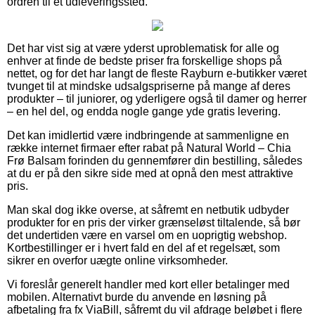
ordren til et udleveringssted.
Det har vist sig at være yderst uproblematisk for alle og
enhver at finde de bedste priser fra forskellige shops på
nettet, og for det har langt de fleste Rayburn e-butikker været
tvunget til at mindske udsalgspriserne på mange af deres
produkter – til juniorer, og yderligere også til damer og herrer
– en hel del, og endda nogle gange yde gratis levering.
Det kan imidlertid være indbringende at sammenligne en
række internet firmaer efter rabat på Natural World – Chia
Frø Balsam forinden du gennemfører din bestilling, således
at du er på den sikre side med at opnå den mest attraktive
pris.
Man skal dog ikke overse, at såfremt en netbutik udbyder
produkter for en pris der virker grænseløst tiltalende, så bør
det undertiden være en varsel om en uoprigtig webshop.
Kortbestillinger er i hvert fald en del af et regelsæt, som
sikrer en overfor uægte online virksomheder.
Vi foreslår generelt handler med kort eller betalinger med
mobilen. Alternativt burde du anvende en løsning på
afbetaling fra fx ViaBill, såfremt du vil afdrage beløbet i flere