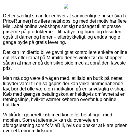
Det er særligt smart for enhver at sammenligne priser (via fx
PriceRunner) hos flere netshops, og med det motiv har flere
Mis Label online webshops set sig nødsaget til at presse
priserne på produkterne – til babyer og børn, og desuden
også til damer og herrer – eftertrykkeligt, og endda nogle
gange byde på gratis levering.
Det kan imidlertid blive gavnligt at kontrollere enkelte online
outlets efter rabat på Mumitroldenes vinter før du shopper,
sådan at man er på den sikre side med at opnå den laveste
pris.
Man må dog være årvågen med, at ifald en butik på nettet
tilbyder varer til en salgspris der kan virke himmelråbende
lav, bør det ofte være en indikation på en snydagtig e-shop.
Køb med gængse betalingskort er heldigvis omfavnet af en
retningslinje, hvilket værner køberen overfor fup online
butikker.
Vi tilråder generelt køb med kort eller betalinger med
mobilen. Som et alternativ kan du overveje en
afdragsløsning som fx ViaBill, hvis du ønsker at klare prisen
over et længere tidsrum.