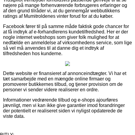
nøjere på mange forhenværende forbrugeres erfaringer og
af den grund tilråder vi, at du gennemgår webbutikkens
ratings af Mumitroldenes vinter forud for at du køber.
Facebook fører til på samme måde faktisk gode chancer for
at få indtryk af e-forhandlerens kundetilfredshed. Her er der
nogle internet webshops som giver folk mulighed for at
nedfælde en anmeldelse af virksomhedens service, som lige
så vel må anvendes til at danne dig et indtryk af
tilfredsheden hos kunderne.
Dette website er finansieret af annonceindtægter. Vi har et
tæt samarbejde med en mængde online firmaer og
promoverer butikkernes tilbud, og tjener provision om de
personer vi sender videre realiserer en ordre.
Informationer vedrørende tilbud og e-shops ajourføres
jævnligt, men vi kan ikke give garantier imod forandringer
der potentielt er realiseret siden vi nyligst opdaterede de
viste data.
BITLY: