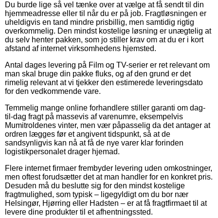
Du burde lige så vel tænke over at vælge at få sendt til din
hjemmeadresse eller til når du er på job. Fragtløsningen er
uheldigvis en tand mindre prisbillig, men samtidig rigtig
overkommelig. Den mindst kostelige løsning er unægtelig at
du selv henter pakken, som jo stiller krav om at du er i kort
afstand af internet virksomhedens hjemsted.
Antal dages levering på Film og TV-serier er ret relevant om
man skal bruge din pakke fluks, og af den grund er det
rimelig relevant at vi tjekker den estimerede leveringsdato
for den vedkommende vare.
Temmelig mange online forhandlere stiller garanti om dag-
til-dag fragt på massevis af varenumre, eksempelvis
Mumitroldenes vinter, men vær påpasselig da det antager at
ordren lægges før et angivent tidspunkt, så at de
sandsynligvis kan nå at få de nye varer klar forinden
logistikpersonalet drager hjemad.
Flere internet firmaer frembyder levering uden omkostninger,
men oftest forudsætter det at man handler for en konkret pris.
Desuden må du beslutte sig for den mindst kostelige
fragtmulighed, som typisk – ligegyldigt om du bor nær
Helsingør, Hjørring eller Hadsten – er at få fragtfirmaet til at
levere dine produkter til et afhentningssted.