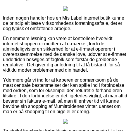
Inden nogen handler hos en Mis Label internet butik kunne
de principielt læse virksomhedens forretningsaftale, det er
dog typisk et omfattende arbejde.
En nemmere løsning kan være at kontrollere hvorvidt
internet shoppen er medlem af e-mærket, fordi det
almindeligvis er en sikkerhed for at e-firmaet opererer i
overensstemmelse med de danske love, udover at e-firmaet
undertiden besøges af fagfolk som forstår de gældende
regulativer. Det giver dig anledning til at få bistand, for så
vidt du møder problemer med din handel.
Ydermere går vi ind for at køberen er opmærksom på de
mest centrale bestemmelser der kan spille ind i forbindelse
med ordren, som for eksempel den returret e-forhandleren
tilsikrer. I den forbindelse er det ligeledes vigtigt, at man altid
bevarer sin faktura e-mail, så man til enhver tid vil kunne
bevidne sin shopping af Mumitroldenes vinter, uanset om
man er på shopping til en pige eller dreng.
Trustpilot frembyder forholdsvis passende genveje til at se