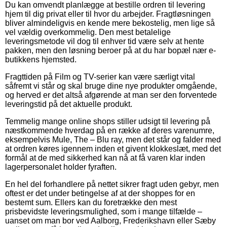
Du kan omvendt planlægge at bestille ordren til levering
hjem til dig privat eller til hvor du arbejder. Fragtløsningen
bliver almindeligvis en kende mere bekostelig, men lige så
vel vældig overkommelig. Den mest betalelige
leveringsmetode vil dog til enhver tid være selv at hente
pakken, men den løsning beroer på at du har bopæl nær e-
butikkens hjemsted.
Fragttiden på Film og TV-serier kan være særligt vital
såfremt vi står og skal bruge dine nye produkter omgående,
og herved er det altså afgørende at man ser den forventede
leveringstid på det aktuelle produkt.
Temmelig mange online shops stiller udsigt til levering på
næstkommende hverdag på en række af deres varenumre,
eksempelvis Mule, The – Blu ray, men det står og falder med
at ordren køres igennem inden et givent klokkeslæt, med det
formål at de med sikkerhed kan nå at få varen klar inden
lagerpersonalet holder fyraften.
En hel del forhandlere på nettet sikrer fragt uden gebyr, men
oftest er det under betingelse af at der shoppes for en
bestemt sum. Ellers kan du foretrække den mest
prisbevidste leveringsmulighed, som i mange tilfælde –
uanset om man bor ved Aalborg, Frederikshavn eller Sæby