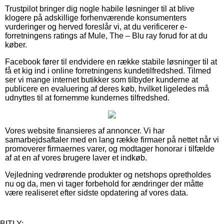
Trustpilot bringer dig nogle habile løsninger til at blive
klogere på adskillige forhenværende konsumenters
vurderinger og herved foreslår vi, at du verificerer e-
forretningens ratings af Mule, The – Blu ray forud for at du
køber.
Facebook fører til endvidere en række stabile løsninger til at
få et kig ind i online forretningens kundetilfredshed. Tilmed
ser vi mange internet butikker som tilbyder kunderne at
publicere en evaluering af deres køb, hvilket ligeledes må
udnyttes til at fornemme kundernes tilfredshed.
Vores website finansieres af annoncer. Vi har
samarbejdsaftaler med en lang række firmaer på nettet når vi
promoverer firmaernes varer, og modtager honorar i tilfælde
af at en af vores brugere laver et indkøb.
Vejledning vedrørende produkter og netshops opretholdes
nu og da, men vi tager forbehold for ændringer der måtte
være realiseret efter sidste opdatering af vores data.
BITLY: