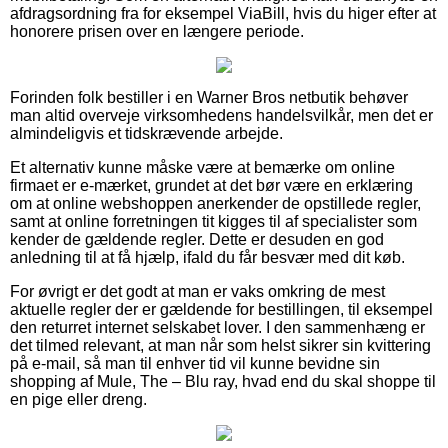
afdragsordning fra for eksempel ViaBill, hvis du higer efter at
honorere prisen over en længere periode.
Forinden folk bestiller i en Warner Bros netbutik behøver
man altid overveje virksomhedens handelsvilkår, men det er
almindeligvis et tidskrævende arbejde.
Et alternativ kunne måske være at bemærke om online
firmaet er e-mærket, grundet at det bør være en erklæring
om at online webshoppen anerkender de opstillede regler,
samt at online forretningen tit kigges til af specialister som
kender de gældende regler. Dette er desuden en god
anledning til at få hjælp, ifald du får besvær med dit køb.
For øvrigt er det godt at man er vaks omkring de mest
aktuelle regler der er gældende for bestillingen, til eksempel
den returret internet selskabet lover. I den sammenhæng er
det tilmed relevant, at man når som helst sikrer sin kvittering
på e-mail, så man til enhver tid vil kunne bevidne sin
shopping af Mule, The – Blu ray, hvad end du skal shoppe til
en pige eller dreng.