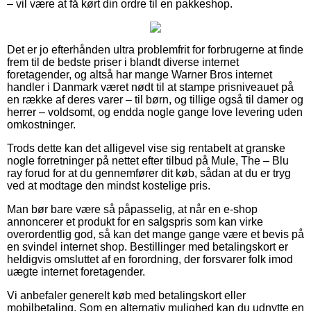
– vil være at få kørt din ordre til en pakkeshop.
Det er jo efterhånden ultra problemfrit for forbrugerne at finde
frem til de bedste priser i blandt diverse internet
foretagender, og altså har mange Warner Bros internet
handler i Danmark været nødt til at stampe prisniveauet på
en række af deres varer – til børn, og tillige også til damer og
herrer – voldsomt, og endda nogle gange love levering uden
omkostninger.
Trods dette kan det alligevel vise sig rentabelt at granske
nogle forretninger på nettet efter tilbud på Mule, The – Blu
ray forud for at du gennemfører dit køb, sådan at du er tryg
ved at modtage den mindst kostelige pris.
Man bør bare være så påpasselig, at når en e-shop
annoncerer et produkt for en salgspris som kan virke
overordentlig god, så kan det mange gange være et bevis på
en svindel internet shop. Bestillinger med betalingskort er
heldigvis omsluttet af en forordning, der forsvarer folk imod
uægte internet foretagender.
Vi anbefaler generelt køb med betalingskort eller
mobilbetaling. Som en alternativ mulighed kan du udnytte en