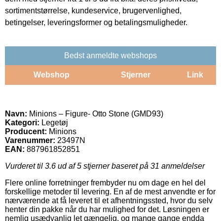
sortimentstørrelse, kundeservice, brugervenlighed,
betingelser, leveringsformer og betalingsmuligheder.
Bedst anmeldte webshops
Webshop
Stjerner
Link
Navn:
Minions – Figure- Otto Stone (GMD93)
Kategori:
Legetøj
Producent:
Minions
Varenummer:
23497N
EAN:
887961852851
Vurderet til
3.6
ud af 5 stjerner baseret på
31
anmeldelser
Flere online forretninger frembyder nu om dage en hel del
forskellige metoder til levering. En af de mest anvendte er for
nærværende at få leveret til et afhentningssted, hvor du selv
henter din pakke når du har mulighed for det. Løsningen er
nemlig usædvanlig let gængelig, og mange gange endda