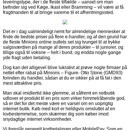
leveringstype, der i de fleste tilfælde – uanset om man
befinder sig ved Køge, Ikast eller Bramming – vil være at få
fragtmanden til at bringe varerne til et afhentningssted.
Det er i dag ualmindeligt nemt for almindelige mennesker at
finde de bedste priser på flere e-handler, og af den grund har
de fleste Minions online outlets set sig tvunget til at trykke
salgsværdien på mange af deres produkter – til juniorer, og
tillige også til voksne – helt i bund, og endda nogle gange
yde fragt uden betaling.
Dog kan det alligevel blive lukrativt at prøve nogle firmaer på
nettet efter rabat på Minions – Figure- Otto Stone (GMD93)
forinden du handler, sådan at du er sikker på at få fat i den
mest attraktive pris.
Man skal imidlertid ikke glemme, at såfremt en netbutik
udlover et produkt til en pris som virker himmelråbende god,
så er det for det meste være en varsel om en uoprigtig
internet butik. Køb med kort er heldigvis omsluttet af en
lovbestemmelse, som skærmer dig som køber imod
snydagtige internet virksomheder.
Vi foreslår generelt kortbetalinger eller MobilePay. Som en