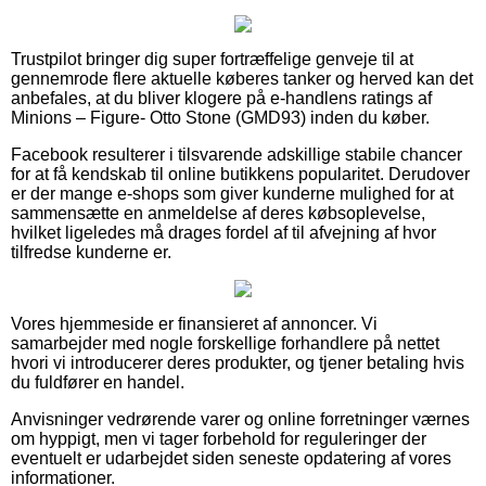
Trustpilot bringer dig super fortræffelige genveje til at
gennemrode flere aktuelle køberes tanker og herved kan det
anbefales, at du bliver klogere på e-handlens ratings af
Minions – Figure- Otto Stone (GMD93) inden du køber.
Facebook resulterer i tilsvarende adskillige stabile chancer
for at få kendskab til online butikkens popularitet. Derudover
er der mange e-shops som giver kunderne mulighed for at
sammensætte en anmeldelse af deres købsoplevelse,
hvilket ligeledes må drages fordel af til afvejning af hvor
tilfredse kunderne er.
Vores hjemmeside er finansieret af annoncer. Vi
samarbejder med nogle forskellige forhandlere på nettet
hvori vi introducerer deres produkter, og tjener betaling hvis
du fuldfører en handel.
Anvisninger vedrørende varer og online forretninger værnes
om hyppigt, men vi tager forbehold for reguleringer der
eventuelt er udarbejdet siden seneste opdatering af vores
informationer.