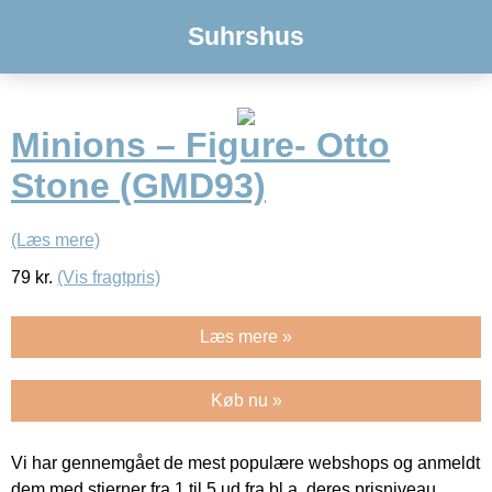
Suhrshus
Minions – Figure- Otto
Stone (GMD93)
(Læs mere)
79
kr.
(Vis fragtpris)
Læs mere »
Køb nu »
Vi har gennemgået de mest populære webshops og anmeldt
dem med stjerner fra 1 til 5 ud fra bl.a. deres prisniveau,