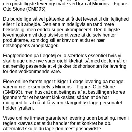
den prisbilligste leveringsmåde ved køb af Minions – Figure-
Otto Stone (GMD93).
Du burde lige så vel påtænke at få det leveret til din lejlighed
eller til dit arbejde. Den er almindeligvis en tand mere
bekostelig, men endda super ukompliceret. Den billigste
leveringsform vil dog utvivlsomt være at du selv henter
produkterne, som dog stiller krav om at du er nær
netshoppens arbejdslager.
Fragtperioden på Legetøj er jo særdeles essentiel hvis vi
skal bruge dine nye varer øjeblikkeligt, så med det formål er
det nemlig passende at vi tjekker tidshorisonten for levering
for den vedkommende vare.
Flere online forretninger tilsiger 1 dags levering på mange
varenumre, eksempelvis Minions – Figure- Otto Stone
(GMD93), men husk at det betinges af at bestillingen køres
igennem før et bestemt klokkeslæt, sådan at de har
mulighed for at nå at få varen klargjort før lagerpersonalet
holder fyraften.
Visse online firmaer garanterer levering uden betaling, men i
reglen kræves det at du handler for et konkret beløb.
Alternativt skulle du tage den mest prisbevidste