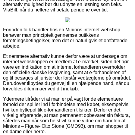
alternativ mulighed bør du udnytte en løsning som f.eks.
ViaBill, når du hellere vil betale pengene over tid.
Forinden folk handler hos en Minions internet webshop
behøver man principielt gennemse butikkens
forretningsbetingelser, men det er naturligvis et omfattende
arbejde.
Et nemmere alternativ kunne derfor være at undersøge om
internet webshoppen er medlem af e-mærket, siden det bør
være en indikation om at internet forhandleren overholder
den officielle danske lovgivning, samt at e-forhandleren af
og til besøges af jurister der forstår vedtægterne på området.
Derudover tilbydes du genvej til en hjælpende hånd, når du
forvoldes dilemmaer ved dit indkøb.
Ydermere tilråder vi at man er på vagt for de elementære
forhold der spiller ind i forbindelse med købet, eksempelvis
hvilken byttepolitik e-forhandleren tilsikrer. Derfor er det
virkelig afgørende, at man permanent opbevarer sin faktura,
således man når som helst vil kunne vidne om handlen af
Minions – Figure- Otto Stone (GMD93), om man shopper til
en dame eller herre.