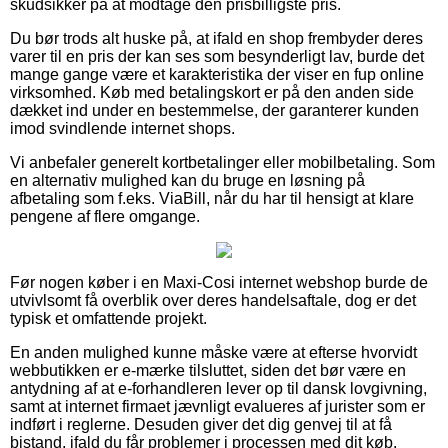
skudsikker på at modtage den prisbilligste pris.
Du bør trods alt huske på, at ifald en shop frembyder deres
varer til en pris der kan ses som besynderligt lav, burde det
mange gange være et karakteristika der viser en fup online
virksomhed. Køb med betalingskort er på den anden side
dækket ind under en bestemmelse, der garanterer kunden
imod svindlende internet shops.
Vi anbefaler generelt kortbetalinger eller mobilbetaling. Som
en alternativ mulighed kan du bruge en løsning på
afbetaling som f.eks. ViaBill, når du har til hensigt at klare
pengene af flere omgange.
Før nogen køber i en Maxi-Cosi internet webshop burde de
utvivlsomt få overblik over deres handelsaftale, dog er det
typisk et omfattende projekt.
En anden mulighed kunne måske være at efterse hvorvidt
webbutikken er e-mærke tilsluttet, siden det bør være en
antydning af at e-forhandleren lever op til dansk lovgivning,
samt at internet firmaet jævnligt evalueres af jurister som er
indført i reglerne. Desuden giver det dig genvej til at få
bistand, ifald du får problemer i processen med dit køb.