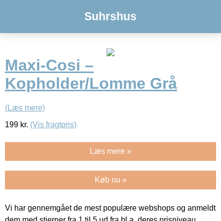
Suhrshus
Maxi-Cosi –
Kopholder/Lomme Grå
(Læs mere)
199
kr.
(Vis fragtpris)
Læs mere »
Køb nu »
Vi har gennemgået de mest populære webshops og anmeldt
dem med stjerner fra 1 til 5 ud fra bl.a. deres prisniveau,