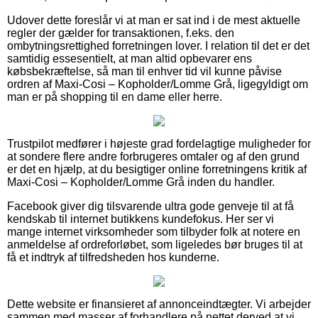
Udover dette foreslår vi at man er sat ind i de mest aktuelle
regler der gælder for transaktionen, f.eks. den
ombytningsrettighed forretningen lover. I relation til det er det
samtidig essesentielt, at man altid opbevarer ens
købsbekræftelse, så man til enhver tid vil kunne påvise
ordren af Maxi-Cosi – Kopholder/Lomme Grå, ligegyldigt om
man er på shopping til en dame eller herre.
Trustpilot medfører i højeste grad fordelagtige muligheder for
at sondere flere andre forbrugeres omtaler og af den grund
er det en hjælp, at du besigtiger online forretningens kritik af
Maxi-Cosi – Kopholder/Lomme Grå inden du handler.
Facebook giver dig tilsvarende ultra gode genveje til at få
kendskab til internet butikkens kundefokus. Her ser vi
mange internet virksomheder som tilbyder folk at notere en
anmeldelse af ordreforløbet, som ligeledes bør bruges til at
få et indtryk af tilfredsheden hos kunderne.
Dette website er finansieret af annonceindtægter. Vi arbejder
sammen med masser af forhandlere på nettet derved at vi