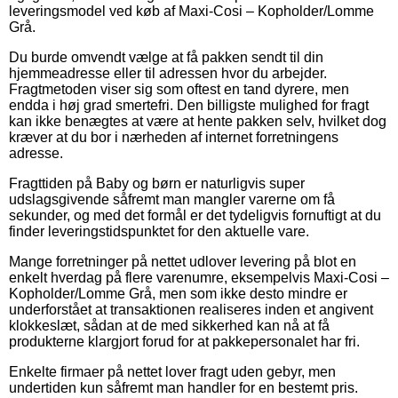
leveringsmodel ved køb af Maxi-Cosi – Kopholder/Lomme
Grå.
Du burde omvendt vælge at få pakken sendt til din
hjemmeadresse eller til adressen hvor du arbejder.
Fragtmetoden viser sig som oftest en tand dyrere, men
endda i høj grad smertefri. Den billigste mulighed for fragt
kan ikke benægtes at være at hente pakken selv, hvilket dog
kræver at du bor i nærheden af internet forretningens
adresse.
Fragttiden på Baby og børn er naturligvis super
udslagsgivende såfremt man mangler varerne om få
sekunder, og med det formål er det tydeligvis fornuftigt at du
finder leveringstidspunktet for den aktuelle vare.
Mange forretninger på nettet udlover levering på blot en
enkelt hverdag på flere varenumre, eksempelvis Maxi-Cosi –
Kopholder/Lomme Grå, men som ikke desto mindre er
underforstået at transaktionen realiseres inden et angivent
klokkeslæt, sådan at de med sikkerhed kan nå at få
produkterne klargjort forud for at pakkepersonalet har fri.
Enkelte firmaer på nettet lover fragt uden gebyr, men
undertiden kun såfremt man handler for en bestemt pris.